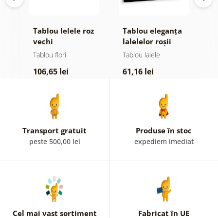
Tablou lelele roz
Tablou eleganța
T
vechi
lalelelor roșii
s
l
Tablou flori
Tablou lalele
T
a
106,65 lei
61,16 lei
6
Transport gratuit
Produse în stoc
peste 500,00 lei
expediem imediat
Cel mai vast sortiment
Fabricat în UE