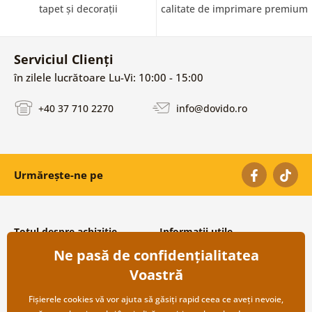
tapet și decorații
calitate de imprimare premium
Serviciul Clienți
în zilele lucrătoare Lu-Vi: 10:00 - 15:00
+40 37 710 2270
info@dovido.ro
Urmărește-ne pe
Totul despre achiziție
Informații utile
Ne pasă de confidențialitatea
Condiții și termeni generali
Despre noi
Protecția datelor personale
Întrebări frecvente
Voastră
Transport și modalități de plată
Contacte
Returnare
Cooperare angro
Fișierele cookies vă vor ajuta să găsiți rapid ceea ce aveți nevoie,