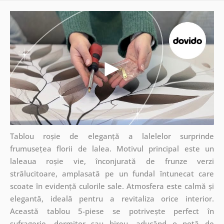
Tablou roșie de eleganță a lalelelor surprinde
frumusețea florii de lalea. Motivul principal este un
laleaua roșie vie, înconjurată de frunze verzi
strălucitoare, amplasată pe un fundal întunecat care
scoate în evidență culorile sale. Atmosfera este calmă și
elegantă, ideală pentru a revitaliza orice interior.
Această tablou 5-piese se potrivește perfect în
sufragerie, dormitor sau birou, aducând o notă de