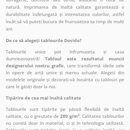
natură. Imprimarea de înaltă calitate garantează o
durabilitate îndelungată și intensitatea culorilor, astfel
încât să vă puteți bucura de frumusețea sa timp de mulți
ani.
De ce să alegeți tablourile Dovido?
Tablourile unice pot înfrumuseța și casa
dumneavoastră!
Tabloul este rezultatul muncii
designerului nostru grafic
, care
transformă ideile sale
în opere de artă unice și mereu actuale. Alegeți din
modelele originale și decorați-vă locuința cu tablouri pe
care le găsiți doar la noi.
Tipărire de cea mai înaltă calitate
Tablourile sunt tipărite pe pânză flexibilă de înaltă
2
calitate, cu o greutate de
280 g/m
. Calitatea tablourilor
nu constă doar în material, ci și în tehnologia utilizată.