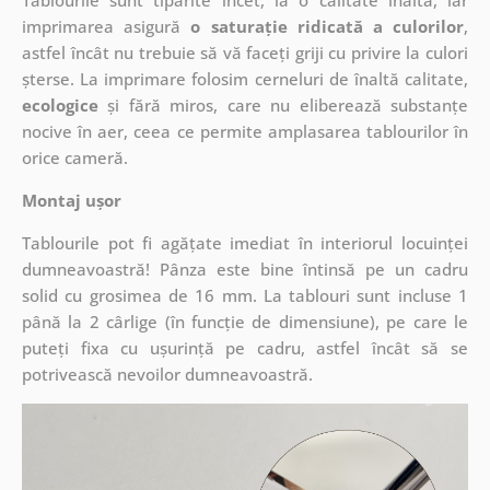
Tablourile sunt tipărite încet, la o calitate înaltă, iar
imprimarea asigură
o saturație ridicată a culorilor
,
astfel încât nu trebuie să vă faceți griji cu privire la culori
șterse. La imprimare folosim cerneluri de înaltă calitate,
ecologice
și fără miros, care nu eliberează substanțe
nocive în aer, ceea ce permite amplasarea tablourilor în
orice cameră.
Montaj ușor
Tablourile pot fi agățate imediat în interiorul locuinței
dumneavoastră! Pânza este bine întinsă pe un cadru
solid cu grosimea de 16 mm. La tablouri sunt incluse 1
până la 2 cârlige (în funcție de dimensiune), pe care le
puteți fixa cu ușurință pe cadru, astfel încât să se
potrivească nevoilor dumneavoastră.