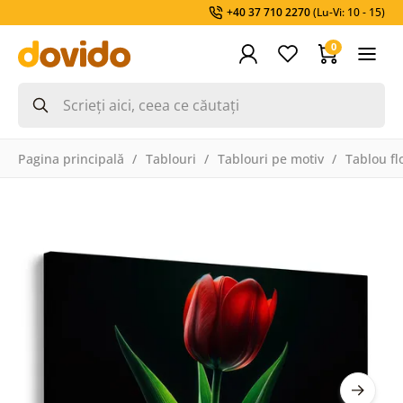
+40 37 710 2270
(Lu-Vi: 10 - 15)
0
Pagina principală
Tablouri
Tablouri pe motiv
Tablou fl