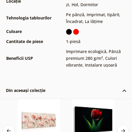
Locație
zi
,
Hol
,
Dormitor
Pe pânză
,
Imprimat, tipărit
,
Tehnologia tablourilor
Încadrat
,
La lățime
Culoare
Cantitate de piese
1-piesă
Imprimare ecologică
,
Pânză
Beneficii USP
premium 280 g/m²
,
Culori
vibrante
,
Instalare ușoară
Din aceeași colecție