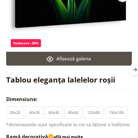
Reducere -20%
Afişează galeria
Tablou eleganța lalelelor roșii
Dimensiune:
30x20
40x30
60x40
90x60
120x80
150x100
*dimensiunile sunt specificate în cm ca lățime x înălțime.
Ramă decorativă
află mai multe
i