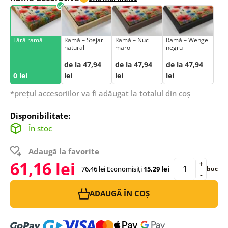
Fără ramă
Ramă – Stejar
Ramă – Nuc
Ramă – Wenge
natural
maro
negru
de la 47,94
de la 47,94
de la 47,94
0 lei
lei
lei
lei
*prețul accesoriilor va fi adăugat la totalul din coș
Disponibilitate:
În stoc
Adaugă la favorite
61,16 lei
+
76,46 lei
Economisiți
15,29 lei
buc
-
ADAUGĂ ÎN COȘ