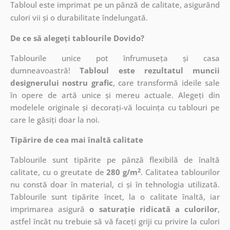
Tabloul este imprimat pe un pânză de calitate, asigurând
culori vii și o durabilitate îndelungată.
De ce să alegeți tablourile Dovido?
Tablourile unice pot înfrumuseța și casa
dumneavoastră!
Tabloul este rezultatul muncii
designerului nostru grafic
, care
transformă ideile sale
în opere de artă unice și mereu actuale. Alegeți din
modelele originale și decorați-vă locuința cu tablouri pe
care le găsiți doar la noi.
Tipărire de cea mai înaltă calitate
Tablourile sunt tipărite pe pânză flexibilă de înaltă
2
calitate, cu o greutate de
280 g/m
. Calitatea tablourilor
nu constă doar în material, ci și în tehnologia utilizată.
Tablourile sunt tipărite încet, la o calitate înaltă, iar
imprimarea asigură
o saturație ridicată a culorilor
,
astfel încât nu trebuie să vă faceți griji cu privire la culori