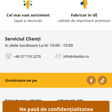
Cel mai vast sortiment
Fabricat în UE
tapet și decorații
calitate de imprimare premium
Serviciul Clienți
în zilele lucrătoare Lu-Vi: 10:00 - 15:00
+40 37 710 2270
info@dovido.ro
Urmărește-ne pe
Totul despre achiziție
Informații utile
Ne pasă de confidențialitatea
Condiții și termeni generali
Despre noi