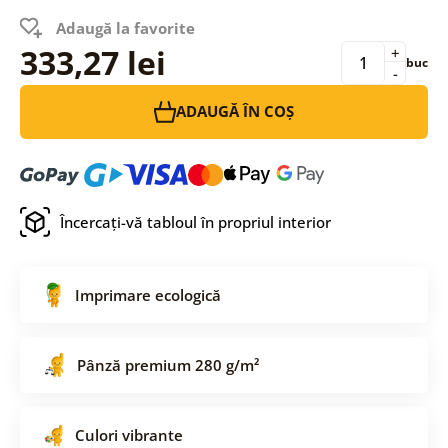
Adaugă la favorite
333,27 lei
+
buc
-
ADAUGĂ ÎN COȘ
Încercați-vă tabloul în propriul interior
Imprimare ecologică
Pânză premium 280 g/m²
Culori vibrante