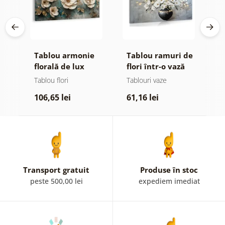
Tablou armonie
Tablou ramuri de
T
nză
florală de lux
flori într-o vază
f
neagră
Tablou flori
Tablouri vaze
Ta
106,65 lei
61,16 lei
1
Transport gratuit
Produse în stoc
peste 500,00 lei
expediem imediat