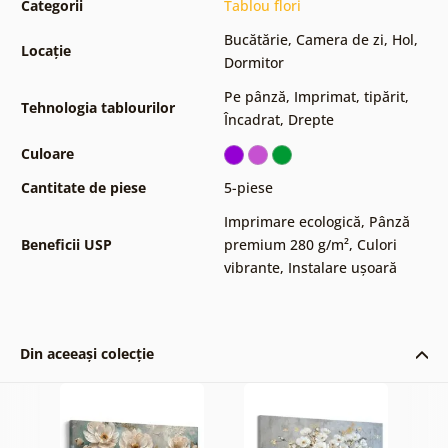
Categorii
Tablou flori
Bucătărie
,
Camera de zi
,
Hol
,
Locație
Dormitor
Pe pânză
,
Imprimat, tipărit
,
Tehnologia tablourilor
Încadrat
,
Drepte
Culoare
Cantitate de piese
5-piese
Imprimare ecologică
,
Pânză
Beneficii USP
premium 280 g/m²
,
Culori
vibrante
,
Instalare ușoară
Din aceeași colecție