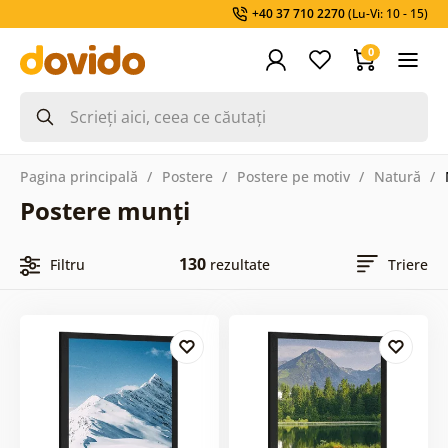
+40 37 710 2270
(Lu-Vi: 10 - 15)
0
Pagina principală
Postere
Postere pe motiv
Natură
Postere munți
130
Filtru
rezultate
Triere