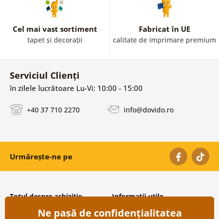
Cel mai vast sortiment
Fabricat în UE
tapet și decorații
calitate de imprimare premium
Serviciul Clienți
în zilele lucrătoare Lu-Vi: 10:00 - 15:00
+40 37 710 2270
info@dovido.ro
Urmărește-ne pe
Totul despre achiziție
Informații utile
Ne pasă de confidențialitatea
Condiții și termeni generali
Despre noi