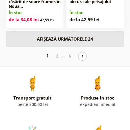
răsărit de soare frumos în
pictura ale peisajului
Noua…
În stoc
În stoc
de la 34,08 lei
de la 42,59 lei
42,59 lei
AFIȘEAZĂ URMĂTORELE 24
1
…
2
6
Transport gratuit
Produse în stoc
peste 500,00 lei
expediem imediat