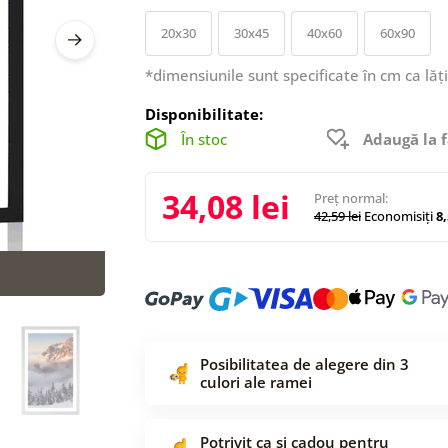
20x30
30x45
40x60
60x90
*dimensiunile sunt specificate în cm ca lăț
Disponibilitate:
În stoc
Adaugă la f
34,08 lei
Preț normal:
42,59 lei
Economisiți
8,
Posibilitatea de alegere din 3
culori ale ramei
Potrivit ca și cadou pentru