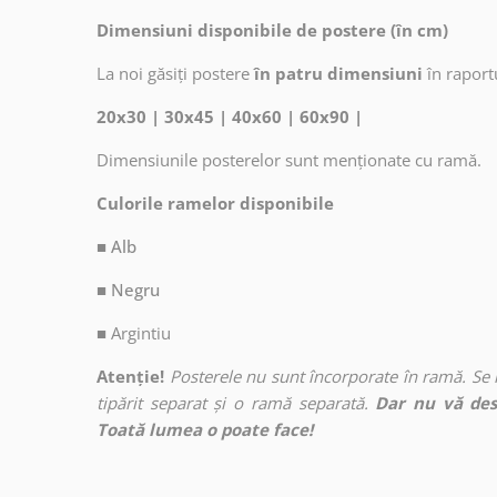
Dimensiuni disponibile de postere (în cm)
La noi găsiți postere
în patru dimensiuni
în raport
20x30 | 30x45 | 40x60 | 60x90 |
Dimensiunile posterelor sunt menționate cu ramă.
Culorile ramelor disponibile
■ Alb
■ Negru
■
Argintiu
Atenție!
Posterele nu sunt încorporate în ramă. Se
tipărit separat și o ramă separată.
Dar nu vă des
Toată lumea o poate face!