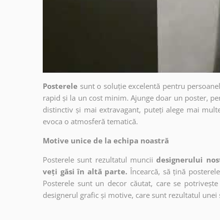
Posterele
sunt o soluție excelentă pentru persoanel
rapid și la un cost minim. Ajunge doar un poster, pe
distinctiv și mai extravagant, puteți alege mai mult
evoca o atmosferă tematică.
Motive unice de la echipa noastră
Posterele sunt rezultatul muncii
designerului nos
veți găsi în altă parte.
Încearcă, să țină posterele
Posterele sunt un decor căutat, care se potrivește 
designerul grafic și motive, care sunt rezultatul unei 