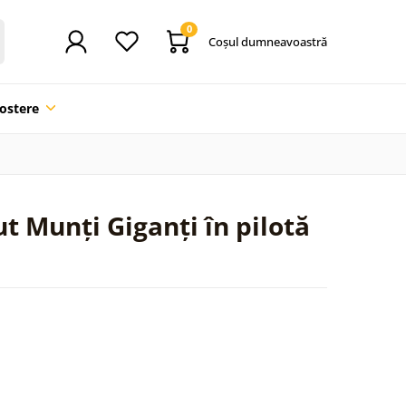
0
Coşul dumneavoastră
ostere
ă
t Munți Giganți în pilotă