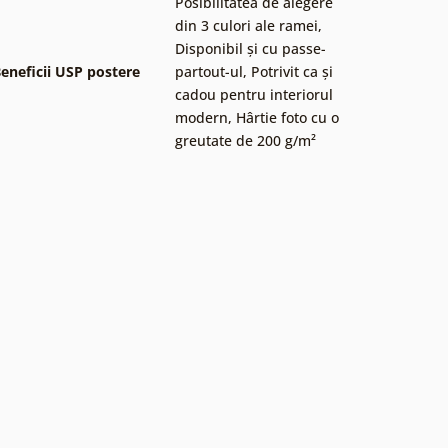
Posibilitatea de alegere
din 3 culori ale ramei
,
Disponibil și cu passe-
eneficii USP postere
partout-ul
,
Potrivit ca și
cadou pentru interiorul
modern
,
Hârtie foto cu o
greutate de 200 g/m²