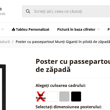
0
5:00
📤 Tablou Personalizat
Pictură în baza cifrelor
P
Natură
Poster cu passepartout Munți Giganți în pilotă de zăpad
Poster cu passepartou
de zăpadă
Alegeți culoarea cadrului:
Selectați dimensiunea posterului: