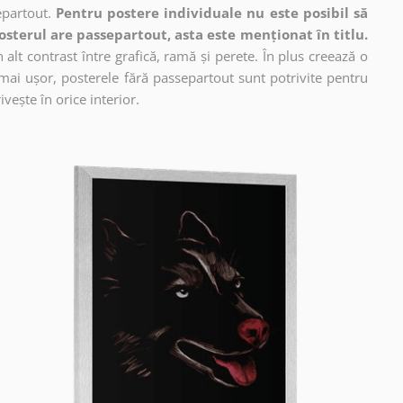
epartout.
Pentru postere individuale nu este posibil să
osterul are passepartout, asta este menționat în titlu.
alt contrast între grafică, ramă și perete. În plus creează o
mai ușor, posterele fără passepartout sunt potrivite pentru
vește în orice interior.