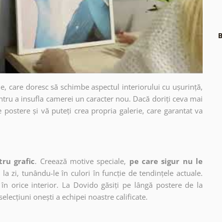
B
e, care doresc să schimbe aspectul interiorului cu ușurință,
ntru a insufla camerei un caracter nou. Dacă doriți ceva mai
e postere și vă puteți crea propria galerie, care garantat va
tru grafic
. Creează motive speciale,
pe care sigur nu le
 la zi, tunându-le în culori în funcție de tendințele actuale.
în orice interior. La Dovido găsiți pe lângă postere de la
selecțiuni onești a echipei noastre calificate.