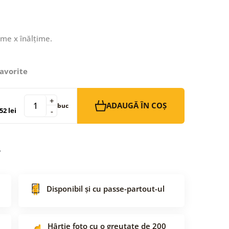
ime x înălțime.
avorite
+
ADAUGĂ ÎN COȘ
buc
52 lei
-
Disponibil și cu passe-partout-ul
Hârtie foto cu o greutate de 200