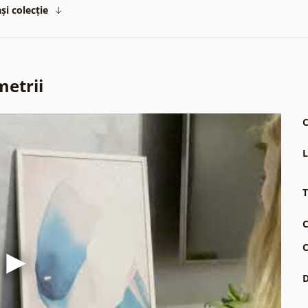
și colecție
metrii
C
L
T
C
C
D