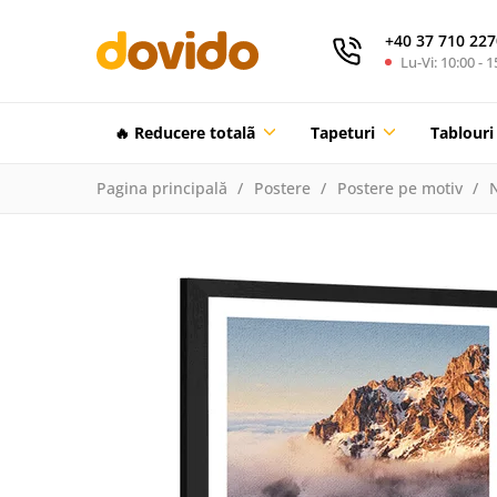
+40 37 710 227
Lu-Vi: 10:00 - 1
🔥 Reducere totalã
Tapeturi
Tablouri
Pagina principală
Postere
Postere pe motiv