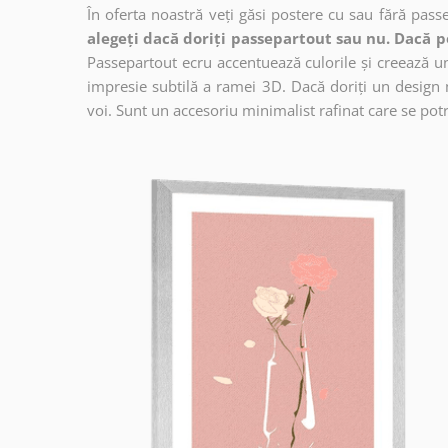
În oferta noastră veți găsi postere cu sau fără pass
alegeți dacă doriți passepartout sau nu. Dacă p
Passepartout ecru accentuează culorile și creează un 
impresie subtilă a ramei 3D. Dacă doriți un design 
voi. Sunt un accesoriu minimalist rafinat care se potri