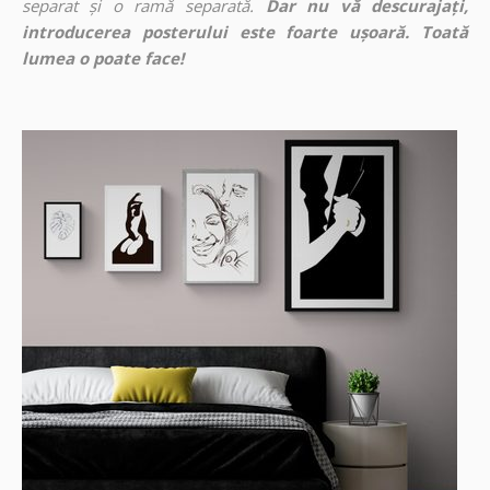
separat și o ramă separată.
Dar nu vă descurajați,
introducerea posterului este foarte ușoară. Toată
lumea o poate face!