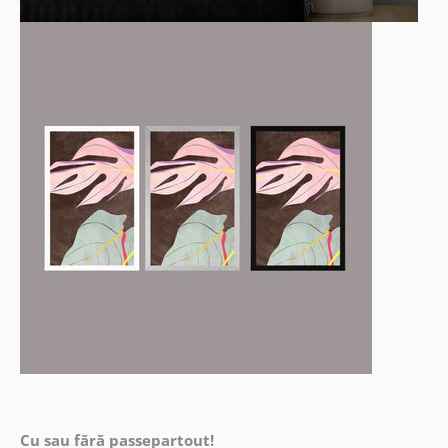
Cu sau fără passepartout!