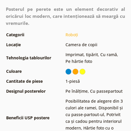
Posterul pe perete este un element decorativ al
oricărui loc modern, care intenționează să meargă cu
vremurile.
Categorii
Roboți
Locație
Camera de copii
Imprimat, tipărit
,
Cu ramă
,
Tehnologia tablourilor
Pe hârtie foto
Culoare
Cantitate de piese
1-piesă
Designul posterelor
Pe înălțime
,
Cu passepartout
Posibilitatea de alegere din 3
culori ale ramei
,
Disponibil și
cu passe-partout-ul
,
Potrivit
Beneficii USP postere
ca și cadou pentru interiorul
modern
,
Hârtie foto cu o