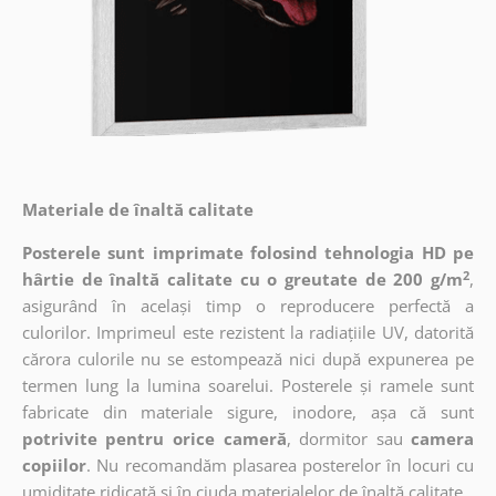
Materiale de înaltă calitate
Posterele sunt imprimate folosind tehnologia HD pe
2
hârtie de înaltă calitate cu o greutate de 200 g/m
,
asigurând în același timp o reproducere perfectă a
culorilor. Imprimeul este rezistent la radiațiile UV, datorită
cărora culorile nu se estompează nici după expunerea pe
termen lung la lumina soarelui. Posterele și ramele sunt
fabricate din materiale sigure, inodore, așa că sunt
potrivite pentru orice cameră
, dormitor sau
camera
copiilor
. Nu recomandăm plasarea posterelor în locuri cu
umiditate ridicată și în ciuda materialelor de înaltă calitate.