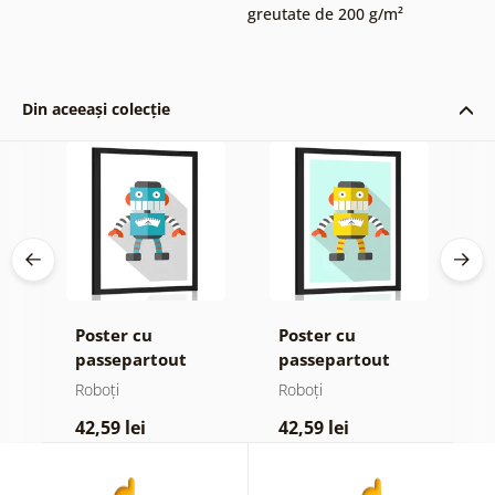
greutate de 200 g/m²
Din aceeași colecție
Poster cu
Poster cu
P
passepartout
passepartout
v
robot albastru pe
robot galben pe
Roboți
Roboți
R
fundal alb
fundal albastru
42,59 lei
42,59 lei
4