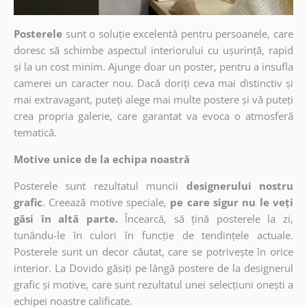
Posterele
sunt o soluție excelentă pentru persoanele, care
doresc să schimbe aspectul interiorului cu ușurință, rapid
și la un cost minim. Ajunge doar un poster, pentru a insufla
camerei un caracter nou. Dacă doriți ceva mai distinctiv și
mai extravagant, puteți alege mai multe postere și vă puteți
crea propria galerie, care garantat va evoca o atmosferă
tematică.
Motive unice de la echipa noastră
Posterele sunt rezultatul muncii
designerului nostru
grafic
. Creează motive speciale,
pe care sigur nu le veți
găsi în altă parte.
Încearcă, să țină posterele la zi,
tunându-le în culori în funcție de tendințele actuale.
Posterele sunt un decor căutat, care se potrivește în orice
interior. La Dovido găsiți pe lângă postere de la designerul
grafic și motive, care sunt rezultatul unei selecțiuni onești a
echipei noastre calificate.