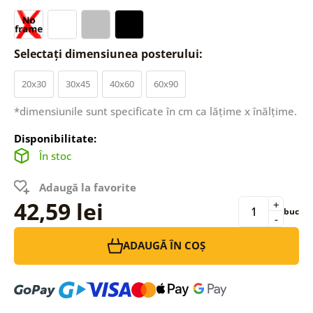
Selectați dimensiunea posterului:
20x30
30x45
40x60
60x90
*dimensiunile sunt specificate în cm ca lățime x înălțime.
Disponibilitate:
În stoc
Adaugă la favorite
42,59 lei
+
buc
-
ADAUGĂ ÎN COȘ