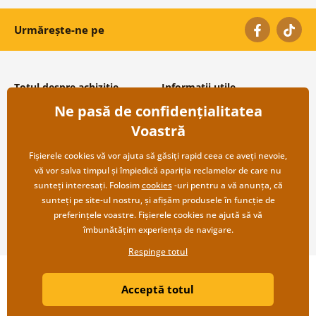
Urmărește-ne pe
Totul despre achiziție
Informații utile
Ne pasă de confidențialitatea
Condiții și termeni generali
Despre noi
Protecția datelor personale
Întrebări frecvente
Voastră
Transport și modalități de plată
Contacte
Returnare
Cooperare angro
Fișierele cookies vă vor ajuta să găsiți rapid ceea ce aveți nevoie,
vă vor salva timpul și împiedică apariția reclamelor de care nu
sunteți interesați. Folosim
cookies
-uri pentru a vă anunța, că
sunteți pe site-ul nostru, și afișăm produsele în funcție de
preferințele voastre. Fișierele cookies ne ajută să vă
îmbunătățim experiența de navigare.
Respinge totul
Copyright ©2019 © Dovido.ro.
Acceptă totul
Webdesign
Litvanyi.sk
| Magazinul online a fost creat de