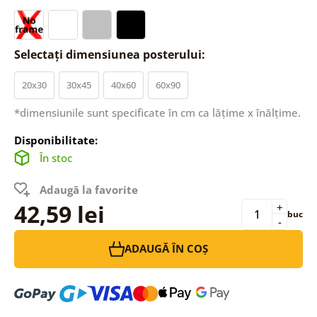
Selectați dimensiunea posterului:
20x30
30x45
40x60
60x90
*dimensiunile sunt specificate în cm ca lățime x înălțime.
Disponibilitate:
În stoc
Adaugă la favorite
42,59 lei
+
buc
-
ADAUGĂ ÎN COȘ