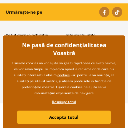
Urmărește-ne pe
Totul despre achiziție
Informații utile
Ne pasă de confidențialitatea
Condiții și termeni generali
Despre noi
Protecția datelor personale
Întrebări frecvente
Voastră
Transport și modalități de plată
Contacte
Returnare
Cooperare angro
Fișierele cookies vă vor ajuta să găsiți rapid ceea ce aveți nevoie,
vă vor salva timpul și împiedică apariția reclamelor de care nu
sunteți interesați. Folosim
cookies
-uri pentru a vă anunța, că
sunteți pe site-ul nostru, și afișăm produsele în funcție de
preferințele voastre. Fișierele cookies ne ajută să vă
îmbunătățim experiența de navigare.
Respinge totul
Copyright ©2019 © Dovido.ro.
Acceptă totul
Webdesign
Litvanyi.sk
| Magazinul online a fost creat de