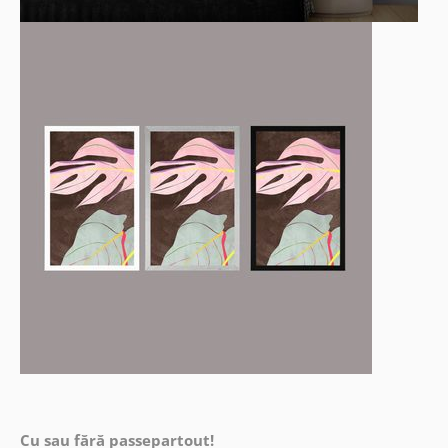
Cu sau fără passepartout!