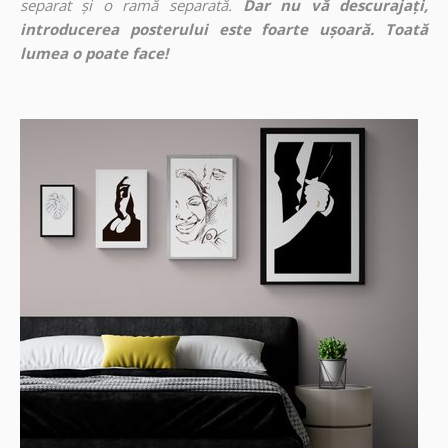
separat și o ramă separată.
Dar nu vă descurajați,
introducerea posterului este foarte ușoară. Toată
lumea o poate face!