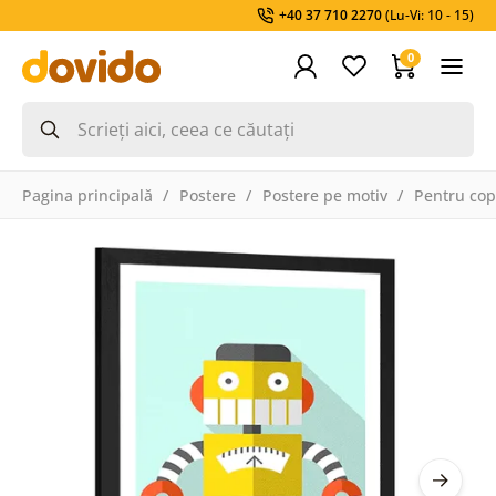
+40 37 710 2270
(Lu-Vi: 10 - 15)
0
Pagina principală
Postere
Postere pe motiv
Pentru cop