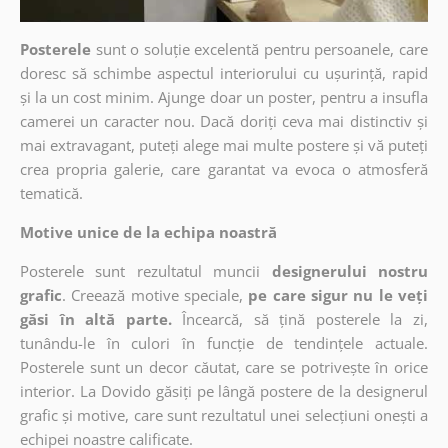
Posterele
sunt o soluție excelentă pentru persoanele, care
doresc să schimbe aspectul interiorului cu ușurință, rapid
și la un cost minim. Ajunge doar un poster, pentru a insufla
camerei un caracter nou. Dacă doriți ceva mai distinctiv și
mai extravagant, puteți alege mai multe postere și vă puteți
crea propria galerie, care garantat va evoca o atmosferă
tematică.
Motive unice de la echipa noastră
Posterele sunt rezultatul muncii
designerului nostru
grafic
. Creează motive speciale,
pe care sigur nu le veți
găsi în altă parte.
Încearcă, să țină posterele la zi,
tunându-le în culori în funcție de tendințele actuale.
Posterele sunt un decor căutat, care se potrivește în orice
interior. La Dovido găsiți pe lângă postere de la designerul
grafic și motive, care sunt rezultatul unei selecțiuni onești a
echipei noastre calificate.