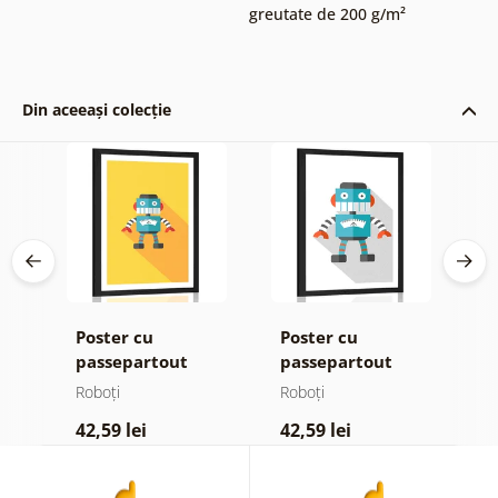
greutate de 200 g/m²
Din aceeași colecție
Poster cu
Poster cu
P
al
passepartout
passepartout
p
robot vesel
robot albastru pe
r
Roboți
Roboți
R
fundal alb
f
42,59 lei
42,59 lei
4