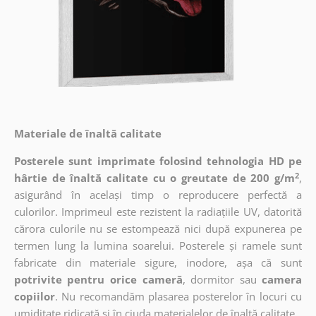
Materiale de înaltă calitate
Posterele sunt imprimate folosind tehnologia HD pe
2
hârtie de înaltă calitate cu o greutate de 200 g/m
,
asigurând în același timp o reproducere perfectă a
culorilor. Imprimeul este rezistent la radiațiile UV, datorită
cărora culorile nu se estompează nici după expunerea pe
termen lung la lumina soarelui. Posterele și ramele sunt
fabricate din materiale sigure, inodore, așa că sunt
potrivite pentru orice cameră
, dormitor sau
camera
copiilor
. Nu recomandăm plasarea posterelor în locuri cu
umiditate ridicată și în ciuda materialelor de înaltă calitate.