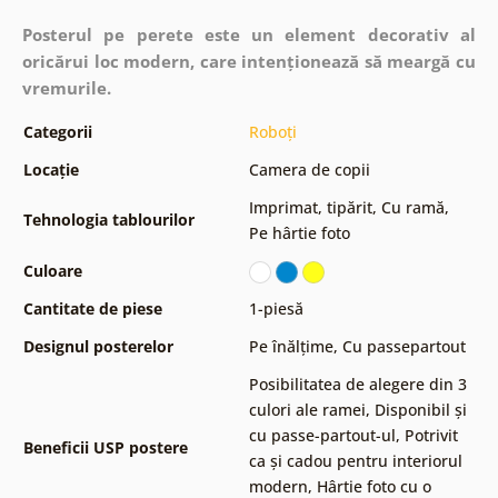
Posterul pe perete este un element decorativ al
oricărui loc modern, care intenționează să meargă cu
vremurile.
Categorii
Roboți
Locație
Camera de copii
Imprimat, tipărit
,
Cu ramă
,
Tehnologia tablourilor
Pe hârtie foto
Culoare
Cantitate de piese
1-piesă
Designul posterelor
Pe înălțime
,
Cu passepartout
Posibilitatea de alegere din 3
culori ale ramei
,
Disponibil și
cu passe-partout-ul
,
Potrivit
Beneficii USP postere
ca și cadou pentru interiorul
modern
,
Hârtie foto cu o