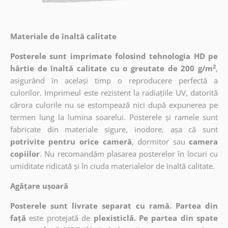
Materiale de înaltă calitate
Posterele sunt imprimate folosind tehnologia HD pe
2
hârtie de înaltă calitate cu o greutate de 200 g/m
,
asigurând în același timp o reproducere perfectă a
culorilor. Imprimeul este rezistent la radiațiile UV, datorită
cărora culorile nu se estompează nici după expunerea pe
termen lung la lumina soarelui. Posterele și ramele sunt
fabricate din materiale sigure, inodore, așa că sunt
potrivite pentru orice cameră
, dormitor sau
camera
copiilor
. Nu recomandăm plasarea posterelor în locuri cu
umiditate ridicată și în ciuda materialelor de înaltă calitate.
Agățare ușoară
Posterele sunt livrate separat cu ramă. Partea din
față
este protejată de
plexisticlă. Pe partea din spate