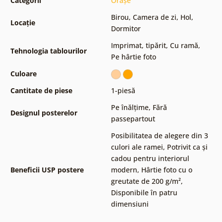
Categorii
Orașe
Birou
,
Camera de zi
,
Hol
,
Locație
Dormitor
Imprimat, tipărit
,
Cu ramă
,
Tehnologia tablourilor
Pe hârtie foto
Culoare
Cantitate de piese
1-piesă
Pe înălțime
,
Fără
Designul posterelor
passepartout
Posibilitatea de alegere din 3
culori ale ramei
,
Potrivit ca și
cadou pentru interiorul
Beneficii USP postere
modern
,
Hârtie foto cu o
greutate de 200 g/m²
,
Disponibile în patru
dimensiuni