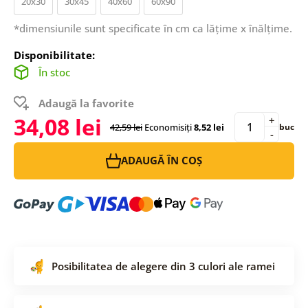
20x30
30x45
40x60
60x90
*dimensiunile sunt specificate în cm ca lățime x înălțime.
Disponibilitate:
În stoc
Adaugă la favorite
34,08 lei
+
42,59 lei
Economisiți
8,52 lei
buc
-
ADAUGĂ ÎN COȘ
Posibilitatea de alegere din 3 culori ale ramei