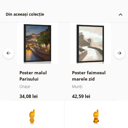
Din aceeași colecție
k
Poster malul
Poster faimosul
P
Parisului
marele zid
p
Chinezesc
N
Orașe
Munți
O
34,08 lei
42,59 lei
4