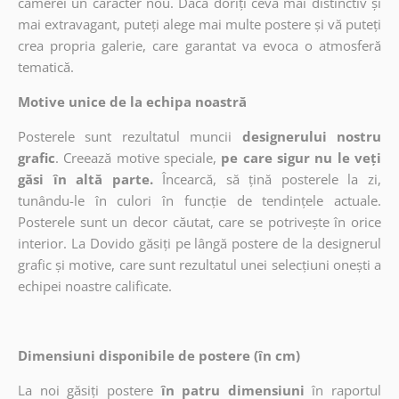
camerei un caracter nou. Dacă doriți ceva mai distinctiv și
mai extravagant, puteți alege mai multe postere și vă puteți
crea propria galerie, care garantat va evoca o atmosferă
tematică.
Motive unice de la echipa noastră
Posterele sunt rezultatul muncii
designerului nostru
grafic
. Creează motive speciale,
pe care sigur nu le veți
găsi în altă parte.
Încearcă, să țină posterele la zi,
tunându-le în culori în funcție de tendințele actuale.
Posterele sunt un decor căutat, care se potrivește în orice
interior. La Dovido găsiți pe lângă postere de la designerul
grafic și motive, care sunt rezultatul unei selecțiuni onești a
echipei noastre calificate.
Dimensiuni disponibile de postere (în cm)
La noi găsiți postere
în patru dimensiuni
în raportul