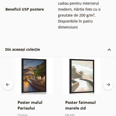
cadou pentru interiorul
Beneficii USP postere
modern
,
Hârtie foto cu o
greutate de 200 g/m²
,
Disponibile în patru
dimensiuni
Din aceeași colecție
k
Poster malul
Poster faimosul
P
Parisului
marele zid
p
Chinezesc
N
Orașe
Munți
O