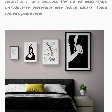
separat și o ramă separată.
Dar nu vă descurajați,
introducerea posterului este foarte ușoară. Toată
lumea o poate face!