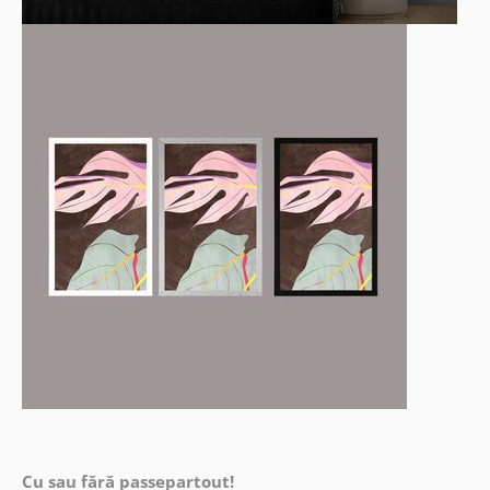
Cu sau fără passepartout!