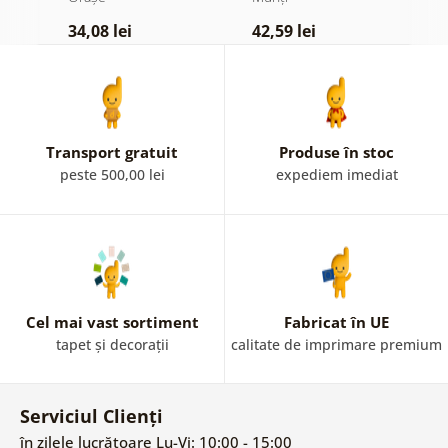
34,08 lei
42,59 lei
4
Transport gratuit
Produse în stoc
peste 500,00 lei
expediem imediat
Cel mai vast sortiment
Fabricat în UE
tapet și decorații
calitate de imprimare premium
Serviciul Clienți
în zilele lucrătoare Lu-Vi: 10:00 - 15:00