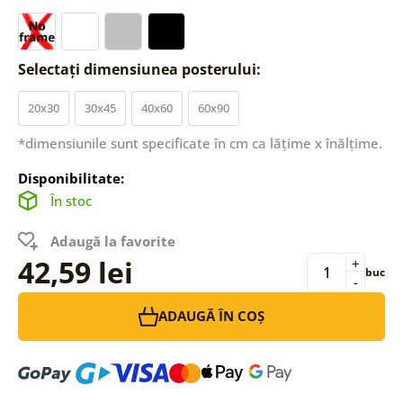
Selectați dimensiunea posterului:
20x30
30x45
40x60
60x90
*dimensiunile sunt specificate în cm ca lățime x înălțime.
Disponibilitate:
În stoc
Adaugă la favorite
42,59 lei
+
buc
-
ADAUGĂ ÎN COȘ