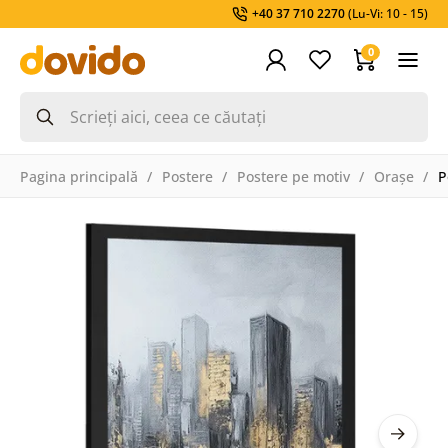
+40 37 710 2270
(Lu-Vi: 10 - 15)
0
Pagina principală
Postere
Postere pe motiv
Orașe
P