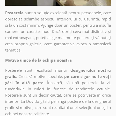
Posterele
sunt o soluție excelentă pentru persoanele, care
doresc să schimbe aspectul interiorului cu ușurință, rapid
și la un cost minim. Ajunge doar un poster, pentru a insufla
camerei un caracter nou. Dacă doriți ceva mai distinctiv și
mai extravagant, puteți alege mai multe postere și vă puteți
crea propria galerie, care garantat va evoca o atmosferă
tematică.
Motive unice de la echipa noastră
Posterele sunt rezultatul muncii
designerului nostru
grafic
. Creează motive speciale,
pe care sigur nu le veți
găsi în altă parte.
Încearcă, să țină posterele la zi,
tunându-le în culori în funcție de tendințele actuale.
Posterele sunt un decor căutat, care se potrivește în orice
interior. La Dovido găsiți pe lângă postere de la designerul
grafic și motive, care sunt rezultatul unei selecțiuni onești a
echipei noastre calificate.