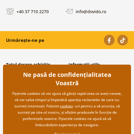
+40 37 710 2270
info@dovido.ro
Urmărește-ne pe
Totul despre achiziție
Informații utile
Ne pasă de confidențialitatea
Condiții și termeni generali
Despre noi
Protecția datelor personale
Întrebări frecvente
Voastră
Transport și modalități de plată
Contacte
Returnare
Cooperare angro
Fișierele cookies vă vor ajuta să găsiți rapid ceea ce aveți nevoie,
vă vor salva timpul și împiedică apariția reclamelor de care nu
sunteți interesați. Folosim
cookies
-uri pentru a vă anunța, că
sunteți pe site-ul nostru, și afișăm produsele în funcție de
preferințele voastre. Fișierele cookies ne ajută să vă
îmbunătățim experiența de navigare.