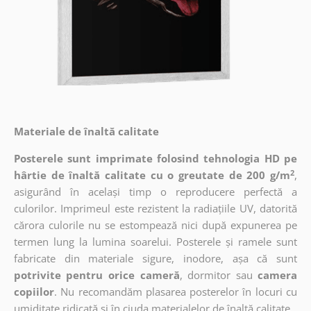
Materiale de înaltă calitate
Posterele sunt imprimate folosind tehnologia HD pe
2
hârtie de înaltă calitate cu o greutate de 200 g/m
,
asigurând în același timp o reproducere perfectă a
culorilor. Imprimeul este rezistent la radiațiile UV, datorită
cărora culorile nu se estompează nici după expunerea pe
termen lung la lumina soarelui. Posterele și ramele sunt
fabricate din materiale sigure, inodore, așa că sunt
potrivite pentru orice cameră
, dormitor sau
camera
copiilor
. Nu recomandăm plasarea posterelor în locuri cu
umiditate ridicată și în ciuda materialelor de înaltă calitate.