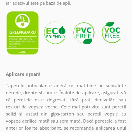
iar adezivul este pe bază de apă.
Aplicare ușoară
Tapetele autocolante aderă cel mai bine pe suprafețe
netede, drepte și curate. Înainte de aplicare, asigurați-vă
că peretele este degresat, fără praf, denivelări sau
resturi de vopsea veche. Cele mai potrivite sunt pereții
solizi și uscați din gips-carton sau pereții vopsiți cu
vopsea acrilică mată sau semimată. Dacă peretele a fost
anterior foarte absorbant, se recomandă aplicarea unui