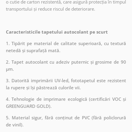
o cutie de carton rezistentă, care asigură protecția în timpul
transportului și reduce riscul de deteriorare.
Caracteristicile tapetului autocolant pe scurt
1. Tipărit pe material de calitate superioară, cu textură
netedă și suprafață mată.
2. Tapet autocolant cu adeziv puternic și grosime de 90
µm.
3. Datorită imprimării UV-led, fototapetul este rezistent
la rupere și își păstrează culorile vii.
4. Tehnologie de imprimare ecologică (certificări VOC și
GREENGUARD GOLD).
5. Material sigur, fără conținut de PVC (fără policlorură
de vinil).