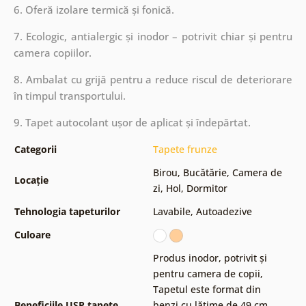
6. Oferă izolare termică și fonică.
7. Ecologic, antialergic și inodor – potrivit chiar și pentru
camera copiilor.
8. Ambalat cu grijă pentru a reduce riscul de deteriorare
în timpul transportului.
9. Tapet autocolant ușor de aplicat și îndepărtat.
Categorii
Tapete frunze
Birou
,
Bucătărie
,
Camera de
Locație
zi
,
Hol
,
Dormitor
Tehnologia tapeturilor
Lavabile
,
Autoadezive
Culoare
Produs inodor, potrivit și
pentru camera de copii
,
Tapetul este format din
Beneficiile USP tapete
benzi cu lățime de 49 cm
,