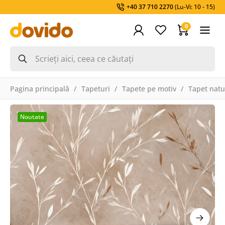
+40 37 710 2270
(Lu-Vi: 10 - 15)
0
Pagina principală
Tapeturi
Tapete pe motiv
Tapet natu
Noutate