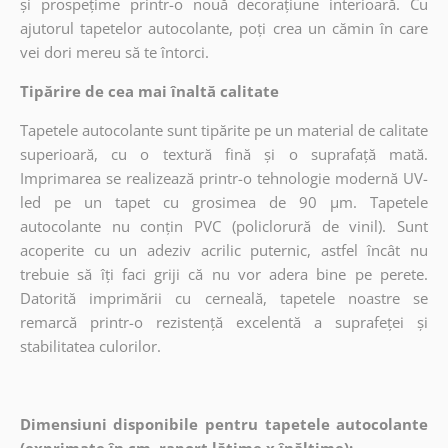
și prospețime printr-o nouă decorațiune interioară. Cu
ajutorul tapetelor autocolante, poți crea un cămin în care
vei dori mereu să te întorci.
Tipărire de cea mai înaltă calitate
Tapetele autocolante sunt tipărite pe un material de calitate
superioară, cu o textură fină și o suprafață mată.
Imprimarea se realizează printr-o tehnologie modernă UV-
led pe un tapet cu grosimea de 90 µm. Tapetele
autocolante nu conțin PVC (policlorură de vinil). Sunt
acoperite cu un adeziv acrilic puternic, astfel încât nu
trebuie să îți faci griji că nu vor adera bine pe perete.
Datorită imprimării cu cerneală, tapetele noastre se
remarcă printr-o rezistență excelentă a suprafeței și
stabilitatea culorilor.
Dimensiuni disponibile pentru tapetele autocolante
(exprimate în cm, raport lățime x înălțime):