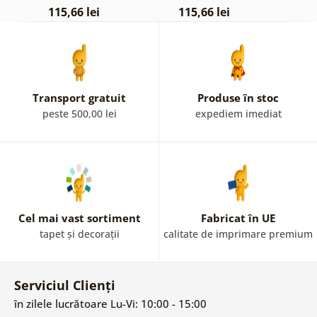
115,66 lei
115,66 lei
1
Transport gratuit
Produse în stoc
peste 500,00 lei
expediem imediat
Cel mai vast sortiment
Fabricat în UE
tapet și decorații
calitate de imprimare premium
Serviciul Clienți
în zilele lucrătoare Lu-Vi: 10:00 - 15:00