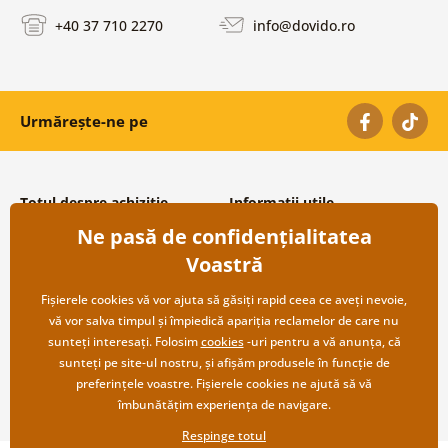
+40 37 710 2270
info@dovido.ro
Urmărește-ne pe
Totul despre achiziție
Informații utile
Ne pasă de confidențialitatea
Condiții și termeni generali
Despre noi
Protecția datelor personale
Întrebări frecvente
Voastră
Transport și modalități de plată
Contacte
Returnare
Cooperare angro
Fișierele cookies vă vor ajuta să găsiți rapid ceea ce aveți nevoie,
vă vor salva timpul și împiedică apariția reclamelor de care nu
sunteți interesați. Folosim
cookies
-uri pentru a vă anunța, că
sunteți pe site-ul nostru, și afișăm produsele în funcție de
preferințele voastre. Fișierele cookies ne ajută să vă
îmbunătățim experiența de navigare.
Respinge totul