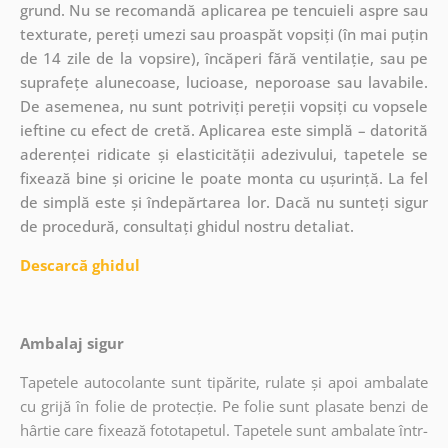
grund. Nu se recomandă aplicarea pe tencuieli aspre sau
texturate, pereți umezi sau proaspăt vopsiți (în mai puțin
de 14 zile de la vopsire), încăperi fără ventilație, sau pe
suprafețe alunecoase, lucioase, neporoase sau lavabile.
De asemenea, nu sunt potriviți pereții vopsiți cu vopsele
ieftine cu efect de cretă. Aplicarea este simplă – datorită
aderenței ridicate și elasticității adezivului, tapetele se
fixează bine și oricine le poate monta cu ușurință. La fel
de simplă este și îndepărtarea lor. Dacă nu sunteți sigur
de procedură, consultați ghidul nostru detaliat.
Descarcă ghidul
Ambalaj sigur
Tapetele autocolante sunt tipărite, rulate și apoi ambalate
cu grijă în folie de protecție. Pe folie sunt plasate benzi de
hârtie care fixează fototapetul. Tapetele sunt ambalate într-