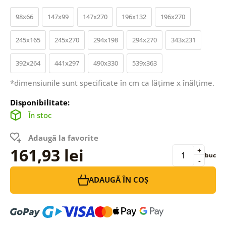
98x66
147x99
147x270
196x132
196x270
245x165
245x270
294x198
294x270
343x231
392x264
441x297
490x330
539x363
*dimensiunile sunt specificate în cm ca lățime x înălțime.
Disponibilitate:
În stoc
Adaugă la favorite
161,93 lei
+
buc
-
ADAUGĂ ÎN COȘ