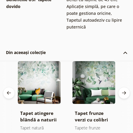
dovido
Aplicație simplă, pe care o
poate gestiona oricine
,
Tapetul autoadeziv cu lipire
puternică
Din aceeași colecție
ze
Tapet atingere
Tapet frunze
T
i
blândă a naturii
verzi cu colibri
f
a
Tapet natură
Tapete frunze
T
p