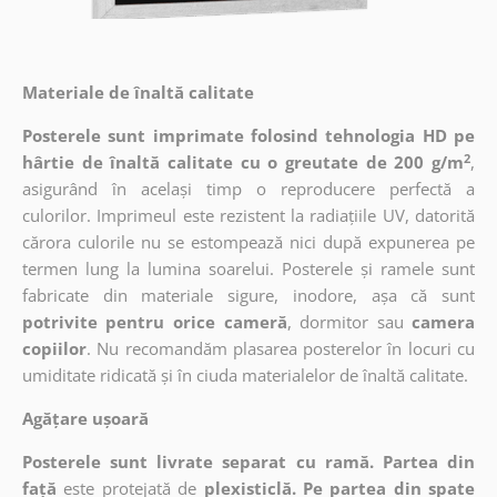
Materiale de înaltă calitate
Posterele sunt imprimate folosind tehnologia HD pe
2
hârtie de înaltă calitate cu o greutate de 200 g/m
,
asigurând în același timp o reproducere perfectă a
culorilor. Imprimeul este rezistent la radiațiile UV, datorită
cărora culorile nu se estompează nici după expunerea pe
termen lung la lumina soarelui. Posterele și ramele sunt
fabricate din materiale sigure, inodore, așa că sunt
potrivite pentru orice cameră
, dormitor sau
camera
copiilor
. Nu recomandăm plasarea posterelor în locuri cu
umiditate ridicată și în ciuda materialelor de înaltă calitate.
Agățare ușoară
Posterele sunt livrate separat cu ramă. Partea din
față
este protejată de
plexisticlă. Pe partea din spate