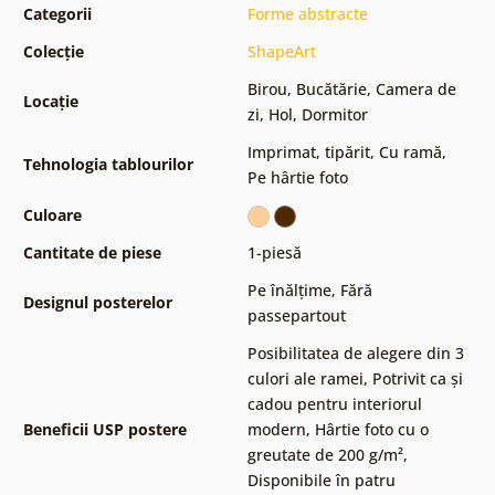
Categorii
Forme abstracte
Colecție
ShapeArt
Birou
,
Bucătărie
,
Camera de
Locație
zi
,
Hol
,
Dormitor
Imprimat, tipărit
,
Cu ramă
,
Tehnologia tablourilor
Pe hârtie foto
Culoare
Cantitate de piese
1-piesă
Pe înălțime
,
Fără
Designul posterelor
passepartout
Posibilitatea de alegere din 3
culori ale ramei
,
Potrivit ca și
cadou pentru interiorul
Beneficii USP postere
modern
,
Hârtie foto cu o
greutate de 200 g/m²
,
Disponibile în patru