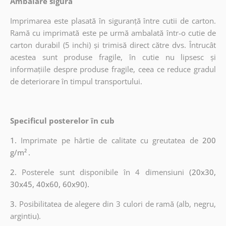
Ambalare sigură
Imprimarea este plasată în siguranță între cutii de carton.
Ramă cu imprimată este pe urmă ambalată într-o cutie de
carton durabil (5 inchi) și trimisă direct către dvs. Întrucât
acestea sunt produse fragile, în cutie nu lipsesc și
informațiile despre produse fragile, ceea ce reduce gradul
de deteriorare în timpul transportului.
Specificul posterelor în cub
1.
Imprimate pe hârtie de calitate cu greutatea de
200
g/m²
.
2.
Posterele sunt disponibile în 4 dimensiuni
(20x30,
30x45, 40x60, 60x90).
3.
Posibilitatea de alegere din 3 culori de ramă (alb, negru,
argintiu).