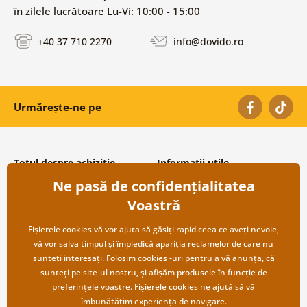
în zilele lucrătoare Lu-Vi: 10:00 - 15:00
+40 37 710 2270
info@dovido.ro
Urmărește-ne pe
Totul despre achiziție
Informații utile
Ne pasă de confidențialitatea
Condiții și termeni generali
Despre noi
Protecția datelor personale
Întrebări frecvente
Voastră
Transport și modalități de plată
Contacte
Returnare
Cooperare angro
Fișierele cookies vă vor ajuta să găsiți rapid ceea ce aveți nevoie,
vă vor salva timpul și împiedică apariția reclamelor de care nu
sunteți interesați. Folosim
cookies
-uri pentru a vă anunța, că
sunteți pe site-ul nostru, și afișăm produsele în funcție de
preferințele voastre. Fișierele cookies ne ajută să vă
îmbunătățim experiența de navigare.