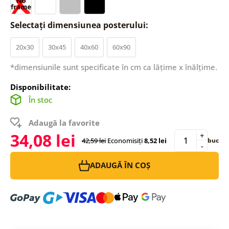
Selectați dimensiunea posterului:
20x30
30x45
40x60
60x90
*dimensiunile sunt specificate în cm ca lățime x înălțime.
Disponibilitate:
În stoc
Adaugă la favorite
34,08 lei
+
42,59 lei
Economisiți
8,52 lei
buc
-
ADAUGĂ ÎN COȘ