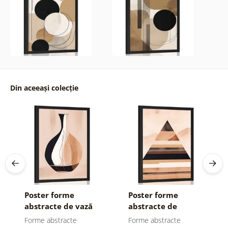
Din aceeași colecție
Poster forme
Poster forme
abstracte de vază
abstracte de
piramidă
Forme abstracte
Forme abstracte