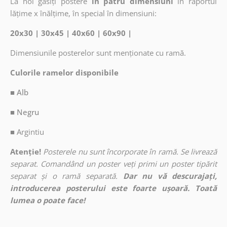
La noi găsiți postere
în patru dimensiuni
în raportul
lățime x înălțime, în special în dimensiuni:
20x30 | 30x45 | 40x60 | 60x90 |
Dimensiunile posterelor sunt menționate cu ramă.
Culorile ramelor disponibile
■ Alb
■ Negru
■
Argintiu
Atenție!
Posterele nu sunt încorporate în ramă. Se livrează
separat. Comandând un poster veți primi un poster tipărit
separat și o ramă separată.
Dar nu vă descurajați,
introducerea posterului este foarte ușoară. Toată
lumea o poate face!