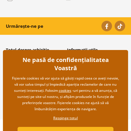
Urmărește-ne pe
Totul despre achiziție
Informații utile
Ne pasă de confidențialitatea
Condiții și termeni generali
Despre noi
Protecția datelor personale
Întrebări frecvente
Voastră
Transport și modalități de plată
Contacte
Returnare
Cooperare angro
Fișierele cookies vă vor ajuta să găsiți rapid ceea ce aveți nevoie,
vă vor salva timpul și împiedică apariția reclamelor de care nu
sunteți interesați. Folosim
cookies
-uri pentru a vă anunța, că
sunteți pe site-ul nostru, și afișăm produsele în funcție de
preferințele voastre. Fișierele cookies ne ajută să vă
îmbunătățim experiența de navigare.
Respinge totul
Copyright ©2019 © Dovido.ro.