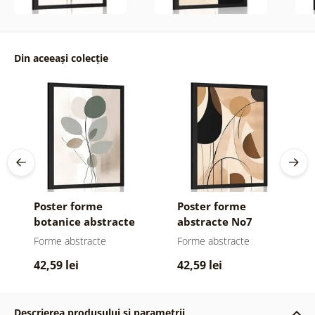
Din aceeași colecție
Poster forme
Poster forme
botanice abstracte
abstracte No7
No1
Forme abstracte
Forme abstracte
42,59 lei
42,59 lei
Descrierea produsului și parametrii