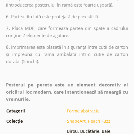
(introducerea posterului în ramă este foarte ușoară).
6.
Partea din față este protejată de plexisticlă.
7.
Placă MDF, care formează partea din spate a cadrului
conține 2 elemente de agățare.
8.
Imprimarea este plasată în siguranță între cutii de carton
și împreună cu ramă ambalată într-o cutie de carton
durabil (5 inchi).
Posterul pe perete este un element decorativ al
oricărui loc modern, care intenționează să meargă cu
vremurile.
Categorii
Forme abstracte
Colecție
ShapeArt
,
Peach Fuzz
Birou
,
Bucătărie
,
Baie
,