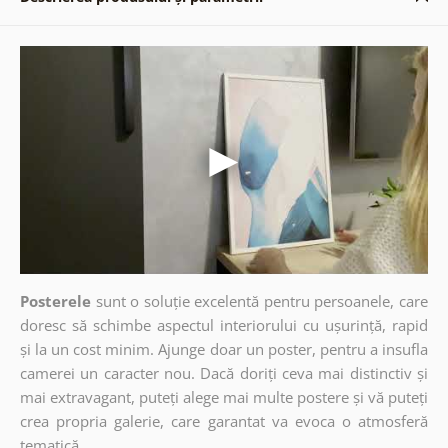
Posterele
sunt o soluție excelentă pentru persoanele, care
doresc să schimbe aspectul interiorului cu ușurință, rapid
și la un cost minim. Ajunge doar un poster, pentru a insufla
camerei un caracter nou. Dacă doriți ceva mai distinctiv și
mai extravagant, puteți alege mai multe postere și vă puteți
crea propria galerie, care garantat va evoca o atmosferă
tematică.