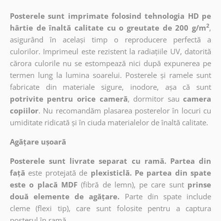
Posterele sunt imprimate folosind tehnologia HD pe
2
hârtie de înaltă calitate cu o greutate de 200 g/m
,
asigurând în același timp o reproducere perfectă a
culorilor. Imprimeul este rezistent la radiațiile UV, datorită
cărora culorile nu se estompează nici după expunerea pe
termen lung la lumina soarelui. Posterele și ramele sunt
fabricate din materiale sigure, inodore, așa că sunt
potrivite pentru orice cameră
, dormitor sau
camera
copiilor
. Nu recomandăm plasarea posterelor în locuri cu
umiditate ridicată și în ciuda materialelor de înaltă calitate.
Agățare ușoară
Posterele sunt livrate separat cu ramă. Partea din
față
este protejată de
plexisticlă. Pe partea din spate
este o placă MDF
(fibră de lemn), pe care sunt
prinse
două elemente de agățare.
Parte din spate include
cleme (flexi tip), care sunt folosite pentru a captura
posterul în ramă.