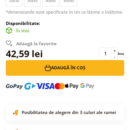
20x30
30x45
40x60
60x90
*dimensiunile sunt specificate în cm ca lățime x înălțime.
Disponibilitate:
În stoc
Adaugă la favorite
42,59 lei
+
buc
-
ADAUGĂ ÎN COȘ
Posibilitatea de alegere din 3 culori ale ramei