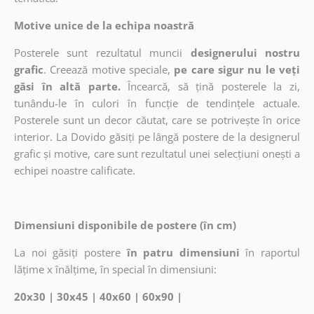
Motive unice de la echipa noastră
Posterele sunt rezultatul muncii
designerului nostru
grafic
. Creează motive speciale,
pe care sigur nu le veți
găsi în altă parte.
Încearcă, să țină posterele la zi,
tunându-le în culori în funcție de tendințele actuale.
Posterele sunt un decor căutat, care se potrivește în orice
interior. La Dovido găsiți pe lângă postere de la designerul
grafic și motive, care sunt rezultatul unei selecțiuni onești a
echipei noastre calificate.
Dimensiuni disponibile de postere (în cm)
La noi găsiți postere
în patru dimensiuni
în raportul
lățime x înălțime, în special în dimensiuni:
20x30 | 30x45 | 40x60 | 60x90 |