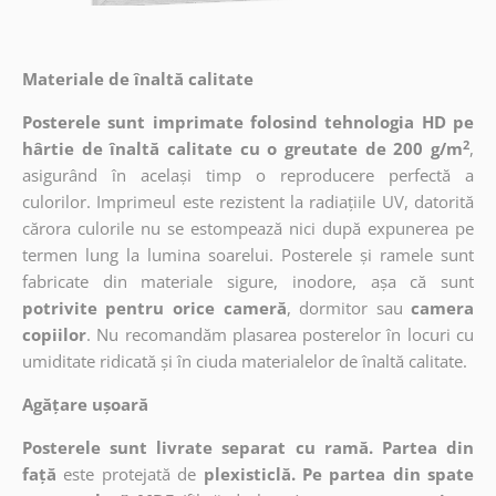
Materiale de înaltă calitate
Posterele sunt imprimate folosind tehnologia HD pe
2
hârtie de înaltă calitate cu o greutate de 200 g/m
,
asigurând în același timp o reproducere perfectă a
culorilor. Imprimeul este rezistent la radiațiile UV, datorită
cărora culorile nu se estompează nici după expunerea pe
termen lung la lumina soarelui. Posterele și ramele sunt
fabricate din materiale sigure, inodore, așa că sunt
potrivite pentru orice cameră
, dormitor sau
camera
copiilor
. Nu recomandăm plasarea posterelor în locuri cu
umiditate ridicată și în ciuda materialelor de înaltă calitate.
Agățare ușoară
Posterele sunt livrate separat cu ramă. Partea din
față
este protejată de
plexisticlă. Pe partea din spate