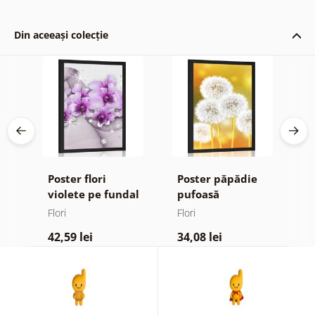
Din aceeași colecție
Poster flori
Poster păpădie
P
violete pe fundal
pufoasă
m
ign
abstract
Flori
Flori
Fl
42,59 lei
34,08 lei
4