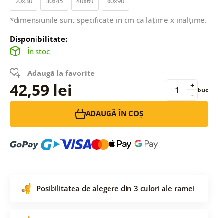
20x30
30x45
40x60
60x90
*dimensiunile sunt specificate în cm ca lățime x înălțime.
Disponibilitate:
În stoc
Adaugă la favorite
42,59 lei
+
buc
-
ADAUGĂ ÎN COȘ
Posibilitatea de alegere din 3 culori ale ramei