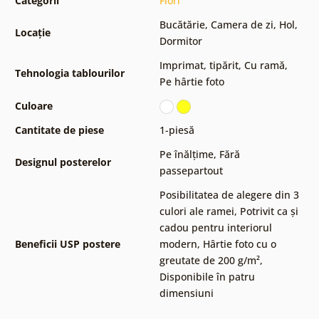
Categorii
Flori
Bucătărie
,
Camera de zi
,
Hol
,
Locație
Dormitor
Imprimat, tipărit
,
Cu ramă
,
Tehnologia tablourilor
Pe hârtie foto
Culoare
Cantitate de piese
1-piesă
Pe înălțime
,
Fără
Designul posterelor
passepartout
Posibilitatea de alegere din 3
culori ale ramei
,
Potrivit ca și
cadou pentru interiorul
Beneficii USP postere
modern
,
Hârtie foto cu o
greutate de 200 g/m²
,
Disponibile în patru
dimensiuni