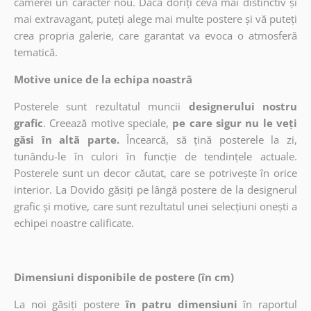
camerei un caracter nou. Dacă doriți ceva mai distinctiv și
mai extravagant, puteți alege mai multe postere și vă puteți
crea propria galerie, care garantat va evoca o atmosferă
tematică.
Motive unice de la echipa noastră
Posterele sunt rezultatul muncii
designerului nostru
grafic
. Creează motive speciale,
pe care sigur nu le veți
găsi în altă parte.
Încearcă, să țină posterele la zi,
tunându-le în culori în funcție de tendințele actuale.
Posterele sunt un decor căutat, care se potrivește în orice
interior. La Dovido găsiți pe lângă postere de la designerul
grafic și motive, care sunt rezultatul unei selecțiuni onești a
echipei noastre calificate.
Dimensiuni disponibile de postere (în cm)
La noi găsiți postere
în patru dimensiuni
în raportul