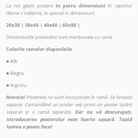
La noi găsiți postere
în patru dimensiuni
în raportul
lățime x înălțime, în special în dimensiuni:
20x30 | 30x45 | 40x60 | 60x90 |
Dimensiunile posterelor sunt menționate cu ramă.
Culorile ramelor disponibile
■ Alb
■ Negru
■
Argintiu
Atenție!
Posterele nu sunt încorporate în ramă. Se livrează
separat. Comandând un poster veți primi un poster tipărit
separat și o ramă separată.
Dar nu vă descurajați,
introducerea posterului este foarte ușoară. Toată
lumea o poate face!