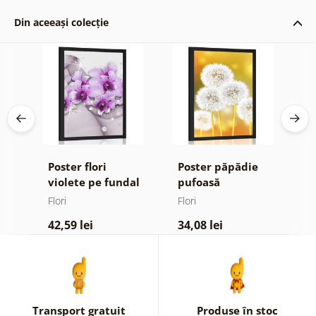
Din aceeași colecție
Poster flori
Poster păpădie
P
violete pe fundal
pufoasă
m
abstract
Flori
Flori
Fl
42,59 lei
34,08 lei
4
Transport gratuit
Produse în stoc