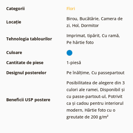
Categorii
Flori
Birou
,
Bucătărie
,
Camera de
Locație
zi
,
Hol
,
Dormitor
Imprimat, tipărit
,
Cu ramă
,
Tehnologia tablourilor
Pe hârtie foto
Culoare
Cantitate de piese
1-piesă
Designul posterelor
Pe înălțime
,
Cu passepartout
Posibilitatea de alegere din 3
culori ale ramei
,
Disponibil și
cu passe-partout-ul
,
Potrivit
Beneficii USP postere
ca și cadou pentru interiorul
modern
,
Hârtie foto cu o
greutate de 200 g/m²