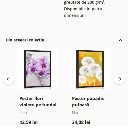
greutate de 200 g/m²
,
Disponibile în patru
dimensiuni
Din aceeași colecție
Poster flori
Poster păpădie
P
violete pe fundal
pufoasă
m
abstract
Flori
Flori
Fl
42,59 lei
34,08 lei
4