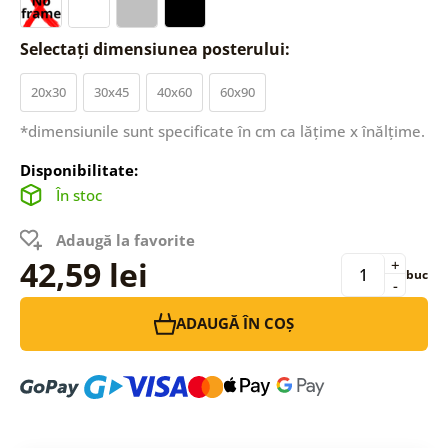
Selectați dimensiunea posterului:
20x30
30x45
40x60
60x90
*dimensiunile sunt specificate în cm ca lățime x înălțime.
Disponibilitate:
În stoc
Adaugă la favorite
42,59 lei
+
buc
-
ADAUGĂ ÎN COȘ