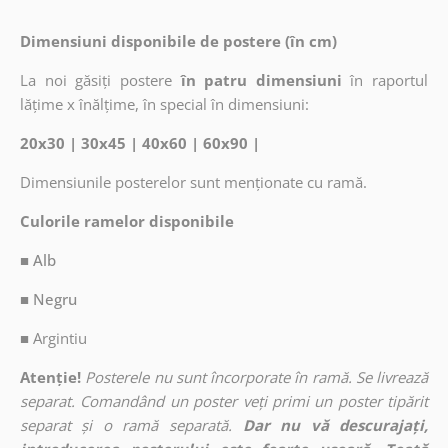
Dimensiuni disponibile de postere (în cm)
La noi găsiți postere
în patru dimensiuni
în raportul
lățime x înălțime, în special în dimensiuni:
20x30 | 30x45 | 40x60 | 60x90 |
Dimensiunile posterelor sunt menționate cu ramă.
Culorile ramelor disponibile
■ Alb
■ Negru
■
Argintiu
Atenție!
Posterele nu sunt încorporate în ramă. Se livrează
separat. Comandând un poster veți primi un poster tipărit
separat și o ramă separată.
Dar nu vă descurajați,