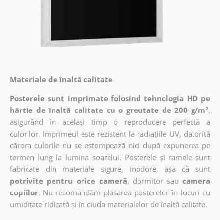
Materiale de înaltă calitate
Posterele sunt imprimate folosind tehnologia HD pe
2
hârtie de înaltă calitate cu o greutate de 200 g/m
,
asigurând în același timp o reproducere perfectă a
culorilor. Imprimeul este rezistent la radiațiile UV, datorită
cărora culorile nu se estompează nici după expunerea pe
termen lung la lumina soarelui. Posterele și ramele sunt
fabricate din materiale sigure, inodore, așa că sunt
potrivite pentru orice cameră
, dormitor sau
camera
copiilor
. Nu recomandăm plasarea posterelor în locuri cu
umiditate ridicată și în ciuda materialelor de înaltă calitate.