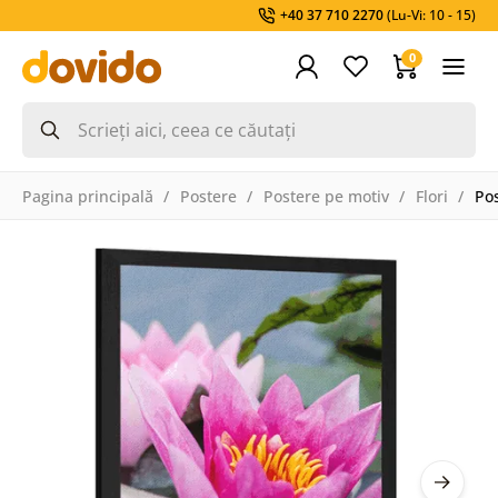
+40 37 710 2270
(Lu-Vi: 10 - 15)
0
Pagina principală
Postere
Postere pe motiv
Flori
Pos