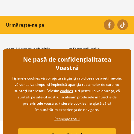
Urmărește-ne pe
Totul despre achiziție
Informații utile
Ne pasă de confidențialitatea
Condiții și termeni generali
Despre noi
Protecția datelor personale
Întrebări frecvente
Voastră
Transport și modalități de plată
Contacte
Returnare
Cooperare angro
Fișierele cookies vă vor ajuta să găsiți rapid ceea ce aveți nevoie,
vă vor salva timpul și împiedică apariția reclamelor de care nu
sunteți interesați. Folosim
cookies
-uri pentru a vă anunța, că
sunteți pe site-ul nostru, și afișăm produsele în funcție de
preferințele voastre. Fișierele cookies ne ajută să vă
îmbunătățim experiența de navigare.
Respinge totul
Copyright ©2019 © Dovido.ro.