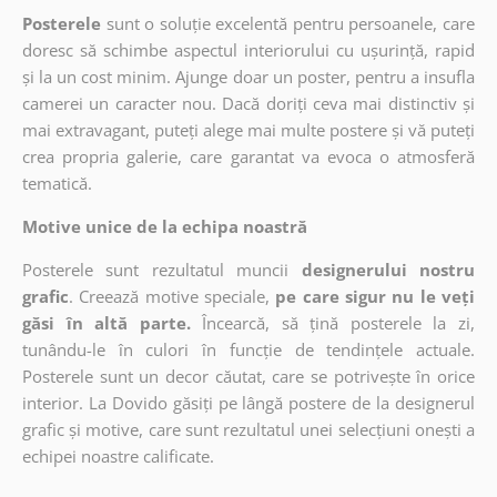
Posterele
sunt o soluție excelentă pentru persoanele, care
doresc să schimbe aspectul interiorului cu ușurință, rapid
și la un cost minim. Ajunge doar un poster, pentru a insufla
camerei un caracter nou. Dacă doriți ceva mai distinctiv și
mai extravagant, puteți alege mai multe postere și vă puteți
crea propria galerie, care garantat va evoca o atmosferă
tematică.
Motive unice de la echipa noastră
Posterele sunt rezultatul muncii
designerului nostru
grafic
. Creează motive speciale,
pe care sigur nu le veți
găsi în altă parte.
Încearcă, să țină posterele la zi,
tunându-le în culori în funcție de tendințele actuale.
Posterele sunt un decor căutat, care se potrivește în orice
interior. La Dovido găsiți pe lângă postere de la designerul
grafic și motive, care sunt rezultatul unei selecțiuni onești a
echipei noastre calificate.