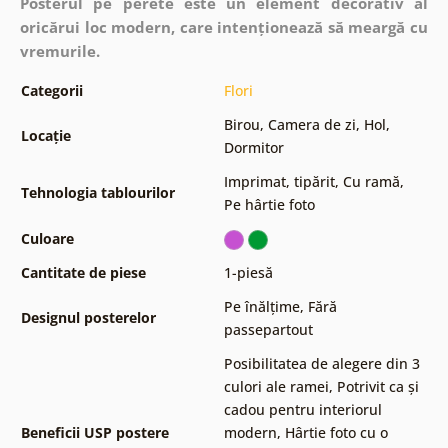
Posterul pe perete este un element decorativ al
oricărui loc modern, care intenționează să meargă cu
vremurile.
Categorii
Flori
Birou
,
Camera de zi
,
Hol
,
Locație
Dormitor
Imprimat, tipărit
,
Cu ramă
,
Tehnologia tablourilor
Pe hârtie foto
Culoare
Cantitate de piese
1-piesă
Pe înălțime
,
Fără
Designul posterelor
passepartout
Posibilitatea de alegere din 3
culori ale ramei
,
Potrivit ca și
cadou pentru interiorul
Beneficii USP postere
modern
,
Hârtie foto cu o