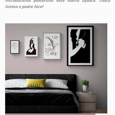
introducerea posterului este foarte ușoară. Toată
lumea o poate face!