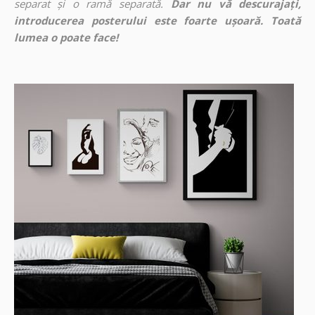
separat și o ramă separată.
Dar nu vă descurajați,
introducerea posterului este foarte ușoară. Toată
lumea o poate face!