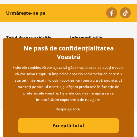
Urmărește-ne pe
Totul despre achiziție
Informații utile
Ne pasă de confidențialitatea
Condiții și termeni generali
Despre noi
Protecția datelor personale
Întrebări frecvente
Voastră
Transport și modalități de plată
Contacte
Returnare
Cooperare angro
Fișierele cookies vă vor ajuta să găsiți rapid ceea ce aveți nevoie,
vă vor salva timpul și împiedică apariția reclamelor de care nu
sunteți interesați. Folosim
cookies
-uri pentru a vă anunța, că
sunteți pe site-ul nostru, și afișăm produsele în funcție de
preferințele voastre. Fișierele cookies ne ajută să vă
îmbunătățim experiența de navigare.
Respinge totul
Copyright ©2019 © Dovido.ro.
Acceptă totul
Webdesign
Litvanyi.sk
| Magazinul online a fost creat de