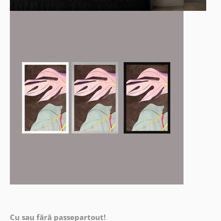
Cu sau fără passepartout!