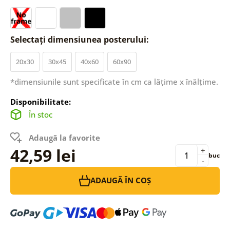
Selectați dimensiunea posterului:
20x30
30x45
40x60
60x90
*dimensiunile sunt specificate în cm ca lățime x înălțime.
Disponibilitate:
În stoc
Adaugă la favorite
42,59 lei
+
buc
-
ADAUGĂ ÎN COȘ