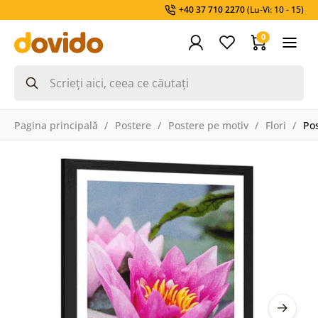
+40 37 710 2270
(Lu-Vi: 10 - 15)
0
Pagina principală
Postere
Postere pe motiv
Flori
Pos