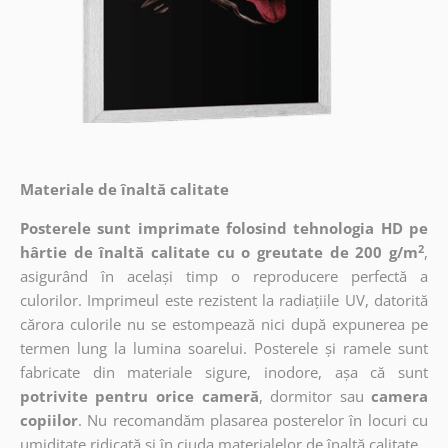
Materiale de înaltă calitate
Posterele sunt imprimate folosind tehnologia HD pe
2
hârtie de înaltă calitate cu o greutate de 200 g/m
,
asigurând în același timp o reproducere perfectă a
culorilor. Imprimeul este rezistent la radiațiile UV, datorită
cărora culorile nu se estompează nici după expunerea pe
termen lung la lumina soarelui. Posterele și ramele sunt
fabricate din materiale sigure, inodore, așa că sunt
potrivite pentru orice cameră
, dormitor sau
camera
copiilor
. Nu recomandăm plasarea posterelor în locuri cu
umiditate ridicată și în ciuda materialelor de înaltă calitate.