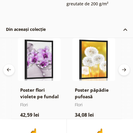
greutate de 200 g/m²
Din aceeași colecție
Poster flori
Poster păpădie
P
violete pe fundal
pufoasă
m
ign
abstract
Flori
Flori
Fl
42,59 lei
34,08 lei
4