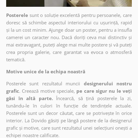
Posterele
sunt o soluție excelentă pentru persoanele, care
doresc să schimbe aspectul interiorului cu ușurință, rapid
și la un cost minim. Ajunge doar un poster, pentru a insufla
camerei un caracter nou. Dacă doriți ceva mai distinctiv și
mai extravagant, puteți alege mai multe postere și vă puteți
crea propria galerie, care garantat va evoca o atmosferă
tematică.
Motive unice de la echipa noastră
Posterele sunt rezultatul muncii
designerului nostru
grafic
. Creează motive speciale,
pe care sigur nu le veți
găsi în altă parte.
Încearcă, să țină posterele la zi,
tunându-le în culori în funcție de tendințele actuale.
Posterele sunt un decor căutat, care se potrivește în orice
interior. La Dovido găsiți pe lângă postere de la designerul
grafic și motive, care sunt rezultatul unei selecțiuni onești a
echipei noastre calificate.