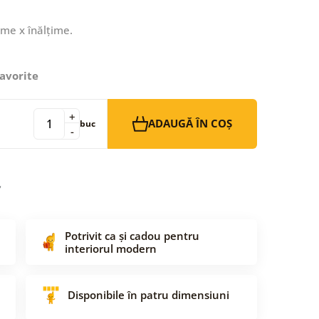
ime x înălțime.
avorite
+
ADAUGĂ ÎN COȘ
buc
-
Potrivit ca și cadou pentru
interiorul modern
Disponibile în patru dimensiuni