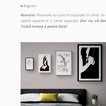
■
Argintiu
Atenție!
Posterele nu sunt încorporate în ramă. Se
tipărit separat și o ramă separată.
Dar nu vă des
Toată lumea o poate face!