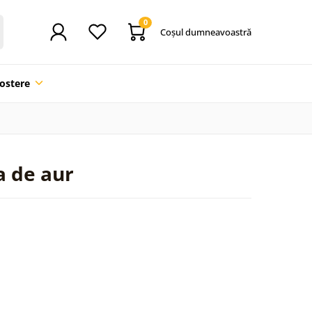
0
Coşul dumneavoastră
ostere
a de aur