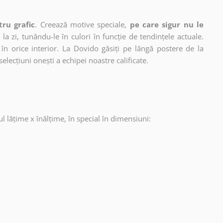
tru grafic
. Creează motive speciale,
pe care sigur nu le
 la zi, tunându-le în culori în funcție de tendințele actuale.
în orice interior. La Dovido găsiți pe lângă postere de la
selecțiuni onești a echipei noastre calificate.
ul lățime x înălțime, în special în dimensiuni: