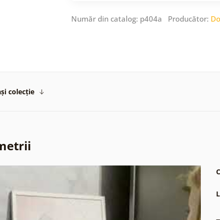
Număr din catalog: p404a Producător:
Do
și colecție
metrii
C
L