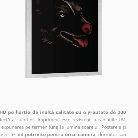
HD pe hârtie de înaltă calitate cu o greutate de 200
ctă a culorilor. Imprimeul este rezistent la radiațiile UV,
 expunerea pe termen lung la lumina soarelui. Posterele și
 așa că sunt
potrivite pentru orice cameră
, dormitor sau