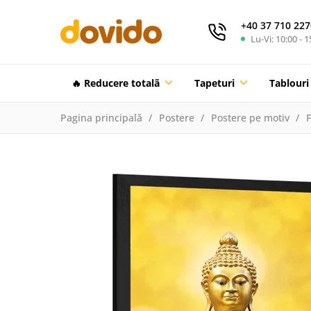
+40 37 710 227
Lu-Vi: 10:00 - 1
🔥 Reducere totalã
Tapeturi
Tablouri
Pagina principală
Postere
Postere pe motiv