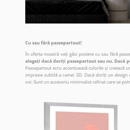
Cu sau fără passepartout!
În oferta noastră veți găsi postere cu sau fără pass
alegeți dacă doriți passepartout sau nu. Dacă p
Passepartout ecru accentuează culorile și creează un 
impresie subtilă a ramei 3D. Dacă doriți un design 
voi. Sunt un accesoriu minimalist rafinat care se potri