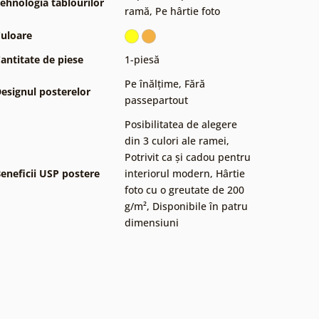
ehnologia tablourilor
ramă
,
Pe hârtie foto
uloare
antitate de piese
1-piesă
Pe înălțime
,
Fără
esignul posterelor
passepartout
Posibilitatea de alegere
din 3 culori ale ramei
,
Potrivit ca și cadou pentru
eneficii USP postere
interiorul modern
,
Hârtie
foto cu o greutate de 200
g/m²
,
Disponibile în patru
dimensiuni