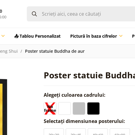
0
5:00
📤 Tablou Personalizat
Pictură în baza cifrelor
P
Feng Shui
Poster statuie Buddha de aur
Poster statuie Buddh
Alegeți culoarea cadrului:
Selectați dimensiunea posterului:
20x30
30x45
40x60
60x90