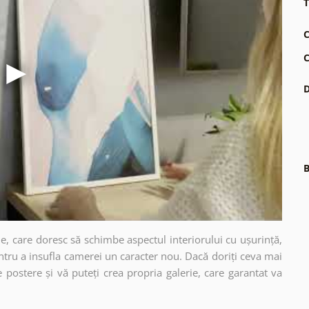
T
C
C
D
B
e, care doresc să schimbe aspectul interiorului cu ușurință,
ntru a insufla camerei un caracter nou. Dacă doriți ceva mai
e postere și vă puteți crea propria galerie, care garantat va