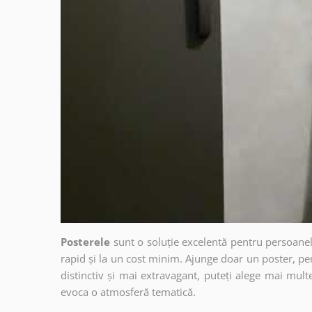
Posterele
sunt o soluție excelentă pentru persoanel
rapid și la un cost minim. Ajunge doar un poster, pe
distinctiv și mai extravagant, puteți alege mai mult
evoca o atmosferă tematică.