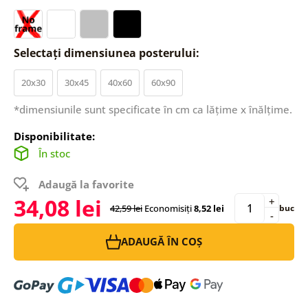
Selectați dimensiunea posterului:
20x30
30x45
40x60
60x90
*dimensiunile sunt specificate în cm ca lățime x înălțime.
Disponibilitate:
În stoc
Adaugă la favorite
34,08 lei
+
42,59 lei
Economisiți
8,52 lei
buc
-
ADAUGĂ ÎN COȘ