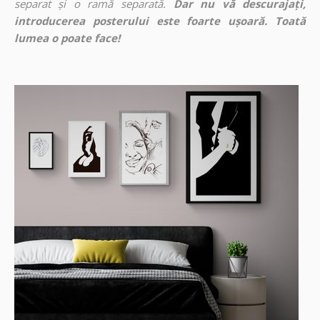
separat și o ramă separată.
Dar nu vă descurajați,
introducerea posterului este foarte ușoară. Toată
lumea o poate face!