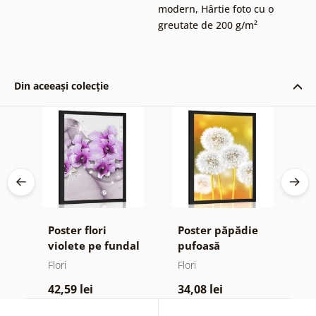
modern
,
Hârtie foto cu o
greutate de 200 g/m²
Din aceeași colecție
Poster flori
Poster păpădie
P
violete pe fundal
pufoasă
m
ign
abstract
Flori
Flori
Fl
42,59 lei
34,08 lei
4