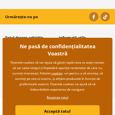
Urmărește-ne pe
Totul despre achiziție
Informații utile
Ne pasă de confidențialitatea
Condiții și termeni generali
Despre noi
Protecția datelor personale
Întrebări frecvente
Voastră
Transport și modalități de plată
Contacte
Returnare
Cooperare angro
Fișierele cookies vă vor ajuta să găsiți rapid ceea ce aveți nevoie,
vă vor salva timpul și împiedică apariția reclamelor de care nu
sunteți interesați. Folosim
cookies
-uri pentru a vă anunța, că
sunteți pe site-ul nostru, și afișăm produsele în funcție de
preferințele voastre. Fișierele cookies ne ajută să vă
îmbunătățim experiența de navigare.
Respinge totul
Copyright ©2019 © Dovido.ro.
Acceptă totul
Webdesign
Litvanyi.sk
| Magazinul online a fost creat de