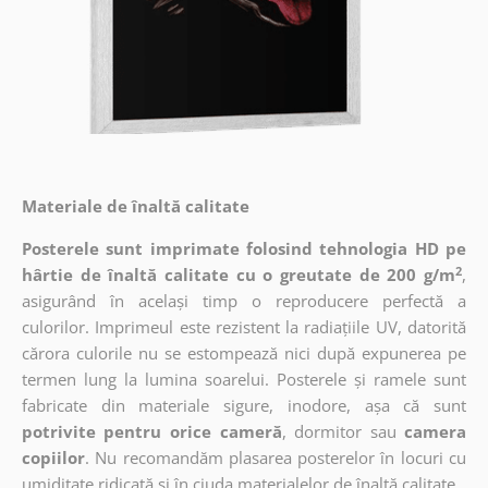
Materiale de înaltă calitate
Posterele sunt imprimate folosind tehnologia HD pe
2
hârtie de înaltă calitate cu o greutate de 200 g/m
,
asigurând în același timp o reproducere perfectă a
culorilor. Imprimeul este rezistent la radiațiile UV, datorită
cărora culorile nu se estompează nici după expunerea pe
termen lung la lumina soarelui. Posterele și ramele sunt
fabricate din materiale sigure, inodore, așa că sunt
potrivite pentru orice cameră
, dormitor sau
camera
copiilor
. Nu recomandăm plasarea posterelor în locuri cu
umiditate ridicată și în ciuda materialelor de înaltă calitate.