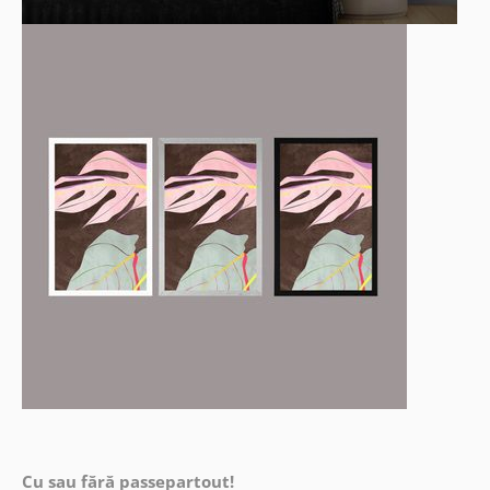
Cu sau fără passepartout!