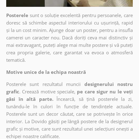
Posterele
sunt o soluție excelentă pentru persoanele, care
doresc să schimbe aspectul interiorului cu ușurință, rapid
și la un cost minim. Ajunge doar un poster, pentru a insufla
camerei un caracter nou. Dacă doriți ceva mai distinctiv și
mai extravagant, puteți alege mai multe postere și vă puteți
crea propria galerie, care garantat va evoca o atmosferă
tematică.
Motive unice de la echipa noastră
Posterele sunt rezultatul muncii
designerului nostru
grafic
. Creează motive speciale,
pe care sigur nu le veți
găsi în altă parte.
Încearcă, să țină posterele la zi,
tunându-le în culori în funcție de tendințele actuale.
Posterele sunt un decor căutat, care se potrivește în orice
interior. La Dovido găsiți pe lângă postere de la designerul
grafic și motive, care sunt rezultatul unei selecțiuni onești a
echipei noastre calificate.