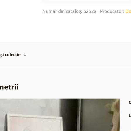
Număr din catalog: p252a Producător:
Do
și colecție
metrii
C
L