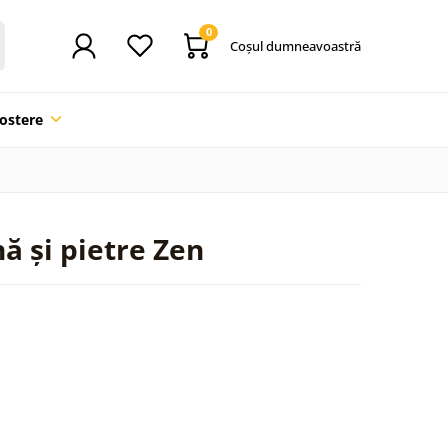
0
Coşul dumneavoastră
ostere
ă și pietre Zen