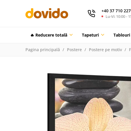
+40 37 710 227
Lu-Vi: 10:00 - 1
🔥 Reducere totalã
Tapeturi
Tablouri
Pagina principală
Postere
Postere pe motiv