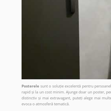
Posterele
sunt o soluție excelentă pentru persoanel
rapid și la un cost minim. Ajunge doar un poster, pe
distinctiv și mai extravagant, puteți alege mai mult
evoca o atmosferă tematică.