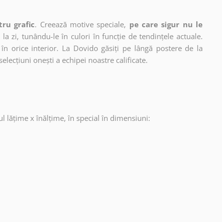
tru grafic
. Creează motive speciale,
pe care sigur nu le
 la zi, tunându-le în culori în funcție de tendințele actuale.
în orice interior. La Dovido găsiți pe lângă postere de la
selecțiuni onești a echipei noastre calificate.
ul lățime x înălțime, în special în dimensiuni: