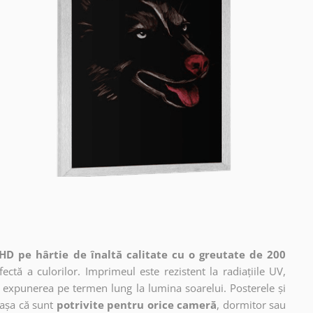
HD pe hârtie de înaltă calitate cu o greutate de 200
ctă a culorilor. Imprimeul este rezistent la radiațiile UV,
 expunerea pe termen lung la lumina soarelui. Posterele și
 așa că sunt
potrivite pentru orice cameră
, dormitor sau