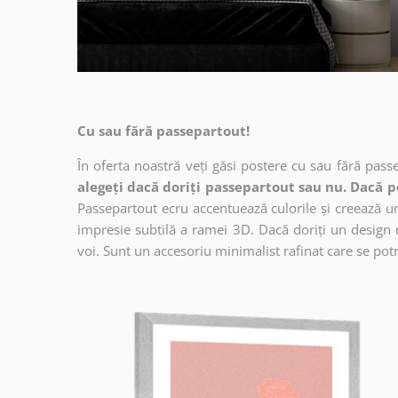
Cu sau fără passepartout!
În oferta noastră veți găsi postere cu sau fără pass
alegeți dacă doriți passepartout sau nu. Dacă p
Passepartout ecru accentuează culorile și creează un 
impresie subtilă a ramei 3D. Dacă doriți un design 
voi. Sunt un accesoriu minimalist rafinat care se potri