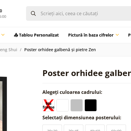
0
5:00
📤 Tablou Personalizat
Pictură în baza cifrelor
P
Feng Shui
Poster orhidee galbenă și pietre Zen
Poster orhidee galben
Alegeți culoarea cadrului:
Selectați dimensiunea posterului:
20x30
30x45
40x60
60x90