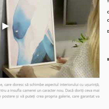
T
C
C
D
B
e, care doresc să schimbe aspectul interiorului cu ușurință,
ntru a insufla camerei un caracter nou. Dacă doriți ceva mai
e postere și vă puteți crea propria galerie, care garantat va