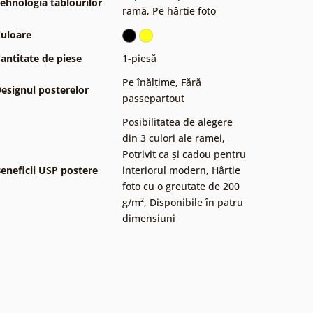
ehnologia tablourilor
ramă
,
Pe hârtie foto
uloare
antitate de piese
1-piesă
Pe înălțime
,
Fără
esignul posterelor
passepartout
Posibilitatea de alegere
din 3 culori ale ramei
,
Potrivit ca și cadou pentru
eneficii USP postere
interiorul modern
,
Hârtie
foto cu o greutate de 200
g/m²
,
Disponibile în patru
dimensiuni