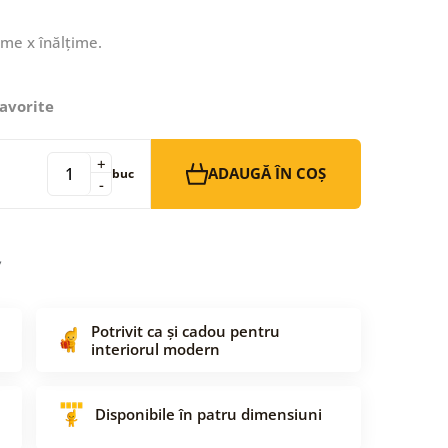
ime x înălțime.
avorite
+
ADAUGĂ ÎN COȘ
buc
-
Potrivit ca și cadou pentru
interiorul modern
Disponibile în patru dimensiuni