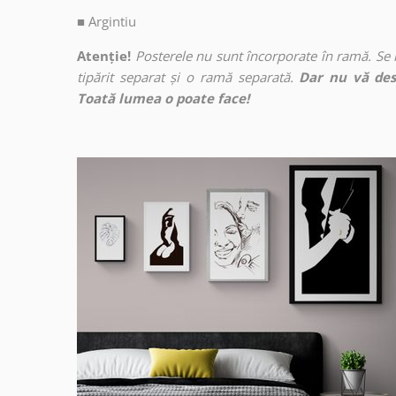
■
Argintiu
Atenție!
Posterele nu sunt încorporate în ramă. Se
tipărit separat și o ramă separată.
Dar nu vă des
Toată lumea o poate face!