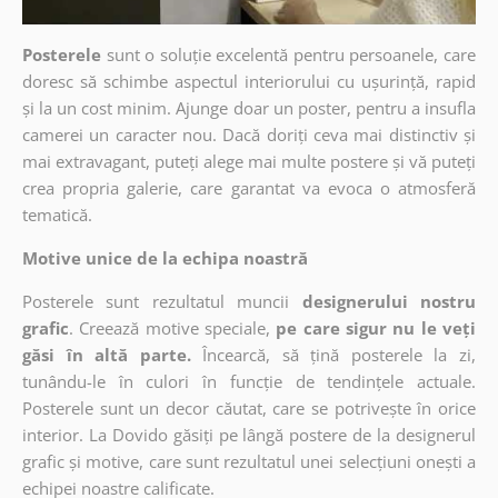
Posterele
sunt o soluție excelentă pentru persoanele, care
doresc să schimbe aspectul interiorului cu ușurință, rapid
și la un cost minim. Ajunge doar un poster, pentru a insufla
camerei un caracter nou. Dacă doriți ceva mai distinctiv și
mai extravagant, puteți alege mai multe postere și vă puteți
crea propria galerie, care garantat va evoca o atmosferă
tematică.
Motive unice de la echipa noastră
Posterele sunt rezultatul muncii
designerului nostru
grafic
. Creează motive speciale,
pe care sigur nu le veți
găsi în altă parte.
Încearcă, să țină posterele la zi,
tunându-le în culori în funcție de tendințele actuale.
Posterele sunt un decor căutat, care se potrivește în orice
interior. La Dovido găsiți pe lângă postere de la designerul
grafic și motive, care sunt rezultatul unei selecțiuni onești a
echipei noastre calificate.