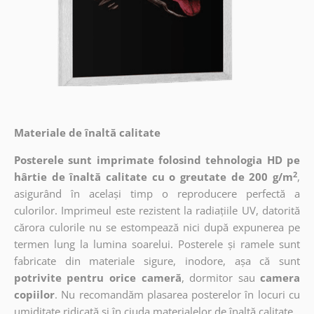
Materiale de înaltă calitate
Posterele sunt imprimate folosind tehnologia HD pe
2
hârtie de înaltă calitate cu o greutate de 200 g/m
,
asigurând în același timp o reproducere perfectă a
culorilor. Imprimeul este rezistent la radiațiile UV, datorită
cărora culorile nu se estompează nici după expunerea pe
termen lung la lumina soarelui. Posterele și ramele sunt
fabricate din materiale sigure, inodore, așa că sunt
potrivite pentru orice cameră
, dormitor sau
camera
copiilor
. Nu recomandăm plasarea posterelor în locuri cu
umiditate ridicată și în ciuda materialelor de înaltă calitate.