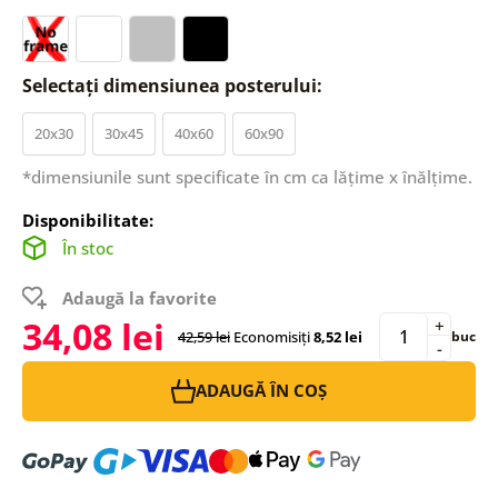
Selectați dimensiunea posterului:
20x30
30x45
40x60
60x90
*dimensiunile sunt specificate în cm ca lățime x înălțime.
Disponibilitate:
În stoc
Adaugă la favorite
34,08 lei
+
42,59 lei
Economisiți
8,52 lei
buc
-
ADAUGĂ ÎN COȘ