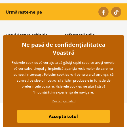
Urmărește-ne pe
Totul despre achiziție
Informații utile
Ne pasă de confidențialitatea
Condiții și termeni generali
Despre noi
Protecția datelor personale
Întrebări frecvente
Voastră
Transport și modalități de plată
Contacte
Returnare
Cooperare angro
Fișierele cookies vă vor ajuta să găsiți rapid ceea ce aveți nevoie,
vă vor salva timpul și împiedică apariția reclamelor de care nu
sunteți interesați. Folosim
cookies
-uri pentru a vă anunța, că
sunteți pe site-ul nostru, și afișăm produsele în funcție de
preferințele voastre. Fișierele cookies ne ajută să vă
îmbunătățim experiența de navigare.
Respinge totul
Copyright ©2019 © Dovido.ro.
Acceptă totul
Webdesign
Litvanyi.sk
| Magazinul online a fost creat de