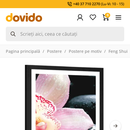
+40 37 710 2270
(Lu-Vi: 10 - 15)
0
Pagina principală
Postere
Postere pe motiv
Feng Shui