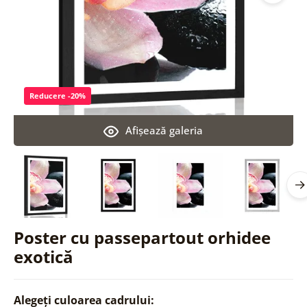
Reducere -20%
Afişează galeria
Poster cu passepartout orhidee
exotică
Alegeți culoarea cadrului: