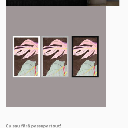
Cu sau fără passepartout!