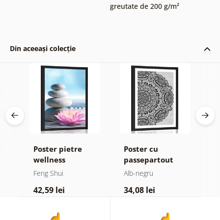
greutate de 200 g/m²
Din aceeași colecție
Poster pietre
Poster cu
P
wellness
passepartout
p
Mandala florală
M
Feng Shui
Alb-negru
F
i
în design alb-
d
42,59 lei
34,08 lei
4
negru
d
c