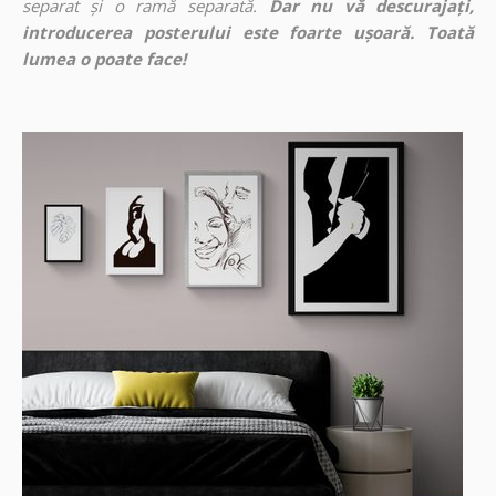
separat și o ramă separată.
Dar nu vă descurajați,
introducerea posterului este foarte ușoară. Toată
lumea o poate face!