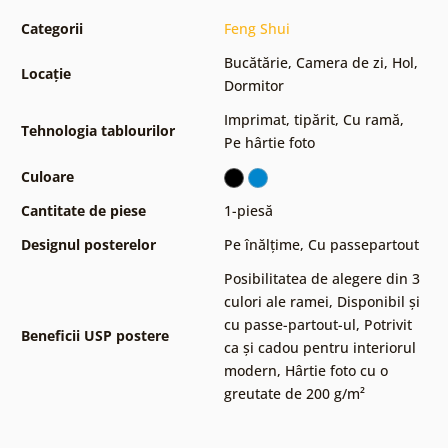
Categorii
Feng Shui
Bucătărie
,
Camera de zi
,
Hol
,
Locație
Dormitor
Imprimat, tipărit
,
Cu ramă
,
Tehnologia tablourilor
Pe hârtie foto
Culoare
Cantitate de piese
1-piesă
Designul posterelor
Pe înălțime
,
Cu passepartout
Posibilitatea de alegere din 3
culori ale ramei
,
Disponibil și
cu passe-partout-ul
,
Potrivit
Beneficii USP postere
ca și cadou pentru interiorul
modern
,
Hârtie foto cu o
greutate de 200 g/m²