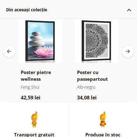
Din aceeași colecție
Poster pietre
Poster cu
P
wellness
passepartout
p
Mandala florală
M
Feng Shui
Alb-negru
F
i
în design alb-
d
42,59 lei
34,08 lei
4
negru
d
c
Transport gratuit
Produse în stoc