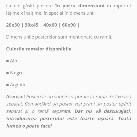
La noi găsiți postere
în patru dimensiuni
în raportul
lățime x înălțime, în special în dimensiuni:
20x30 | 30x45 | 40x60 | 60x90 |
Dimensiunile posterelor sunt menționate cu ramă.
Culorile ramelor disponibile
■ Alb
■ Negru
■
Argintiu
Atenție!
Posterele nu sunt încorporate în ramă. Se livrează
separat. Comandând un poster veți primi un poster tipărit
separat și o ramă separată.
Dar nu vă descurajați,
introducerea posterului este foarte ușoară. Toată
lumea o poate face!