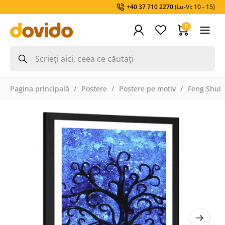
+40 37 710 2270
(Lu-Vi: 10 - 15)
0
Pagina principală
Postere
Postere pe motiv
Feng Shui