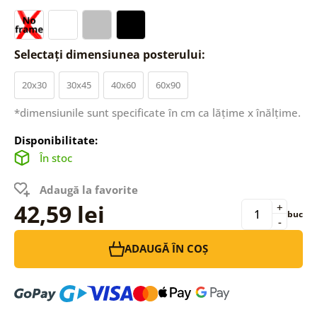
Selectați dimensiunea posterului:
20x30
30x45
40x60
60x90
*dimensiunile sunt specificate în cm ca lățime x înălțime.
Disponibilitate:
În stoc
Adaugă la favorite
42,59 lei
+
buc
-
ADAUGĂ ÎN COȘ