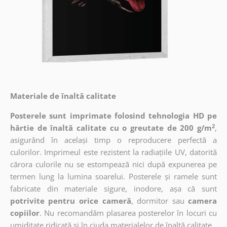
Materiale de înaltă calitate
Posterele sunt imprimate folosind tehnologia HD pe
2
hârtie de înaltă calitate cu o greutate de 200 g/m
,
asigurând în același timp o reproducere perfectă a
culorilor. Imprimeul este rezistent la radiațiile UV, datorită
cărora culorile nu se estompează nici după expunerea pe
termen lung la lumina soarelui. Posterele și ramele sunt
fabricate din materiale sigure, inodore, așa că sunt
potrivite pentru orice cameră
, dormitor sau
camera
copiilor
. Nu recomandăm plasarea posterelor în locuri cu
umiditate ridicată și în ciuda materialelor de înaltă calitate.