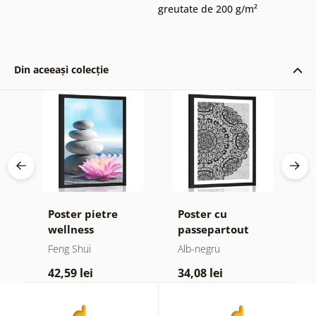
greutate de 200 g/m²
Din aceeași colecție
Poster pietre
Poster cu
P
wellness
passepartout
p
Mandala florală
M
Feng Shui
Alb-negru
F
i
în design alb-
d
42,59 lei
34,08 lei
4
negru
d
c