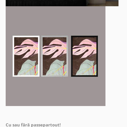
Cu sau fără passepartout!