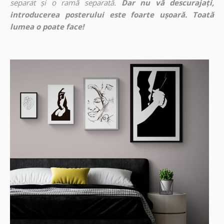
separat și o ramă separată.
Dar nu vă descurajați,
introducerea posterului este foarte ușoară. Toată
lumea o poate face!