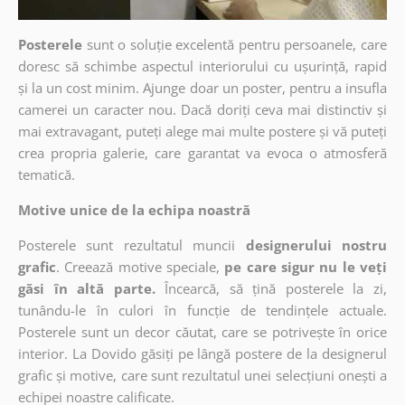
Posterele
sunt o soluție excelentă pentru persoanele, care
doresc să schimbe aspectul interiorului cu ușurință, rapid
și la un cost minim. Ajunge doar un poster, pentru a insufla
camerei un caracter nou. Dacă doriți ceva mai distinctiv și
mai extravagant, puteți alege mai multe postere și vă puteți
crea propria galerie, care garantat va evoca o atmosferă
tematică.
Motive unice de la echipa noastră
Posterele sunt rezultatul muncii
designerului nostru
grafic
. Creează motive speciale,
pe care sigur nu le veți
găsi în altă parte.
Încearcă, să țină posterele la zi,
tunându-le în culori în funcție de tendințele actuale.
Posterele sunt un decor căutat, care se potrivește în orice
interior. La Dovido găsiți pe lângă postere de la designerul
grafic și motive, care sunt rezultatul unei selecțiuni onești a
echipei noastre calificate.