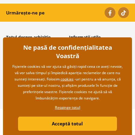
Urmărește-ne pe
Totul despre achiziție
Informații utile
Ne pasă de confidențialitatea
Condiții și termeni generali
Despre noi
Protecția datelor personale
Întrebări frecvente
Voastră
Transport și modalități de plată
Contacte
Returnare
Cooperare angro
Fișierele cookies vă vor ajuta să găsiți rapid ceea ce aveți nevoie,
vă vor salva timpul și împiedică apariția reclamelor de care nu
sunteți interesați. Folosim
cookies
-uri pentru a vă anunța, că
sunteți pe site-ul nostru, și afișăm produsele în funcție de
preferințele voastre. Fișierele cookies ne ajută să vă
îmbunătățim experiența de navigare.
Respinge totul
Copyright ©2019 © Dovido.ro.
Acceptă totul
Webdesign
Litvanyi.sk
| Magazinul online a fost creat de