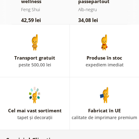
wellness
passepartout
p
Mandala florală
M
Feng Shui
Alb-negru
F
în design alb-
d
42,59 lei
34,08 lei
4
negru
d
c
Transport gratuit
Produse în stoc
peste 500,00 lei
expediem imediat
Cel mai vast sortiment
Fabricat în UE
tapet și decorații
calitate de imprimare premium