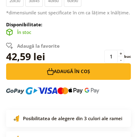
20x30
30x45
40x60
60x90
*dimensiunile sunt specificate în cm ca lățime x înălțime.
Disponibilitate:
În stoc
Adaugă la favorite
42,59 lei
+
buc
-
ADAUGĂ ÎN COȘ
Posibilitatea de alegere din 3 culori ale ramei