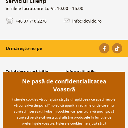
Serviciul Clienți
în zilele lucrătoare Lu-Vi: 10:00 - 15:00
+40 37 710 2270
info@dovido.ro
Urmărește-ne pe
Totul despre achiziție
Informații utile
Ne pasă de confidențialitatea
Condiții și termeni generali
Despre noi
Protecția datelor personale
Întrebări frecvente
Voastră
Transport și modalități de plată
Contacte
Returnare
Cooperare angro
Fișierele cookies vă vor ajuta să găsiți rapid ceea ce aveți nevoie,
vă vor salva timpul și împiedică apariția reclamelor de care nu
sunteți interesați. Folosim
cookies
-uri pentru a vă anunța, că
sunteți pe site-ul nostru, și afișăm produsele în funcție de
preferințele voastre. Fișierele cookies ne ajută să vă