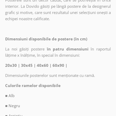
Posterele sunt un decor căutat, care se potrivește în orice
interior. La Dovido găsiți pe lângă postere de la designerul
grafic și motive, care sunt rezultatul unei selecțiuni onești a
echipei noastre calificate.
Dimensiuni disponibile de postere (în cm)
La noi găsiți postere
în patru dimensiuni
în raportul
lățime x înălțime, în special în dimensiuni:
20x30 | 30x45 | 40x60 | 60x90 |
Dimensiunile posterelor sunt menționate cu ramă.
Culorile ramelor disponibile
■ Alb
■ Negru
■
Argintiu