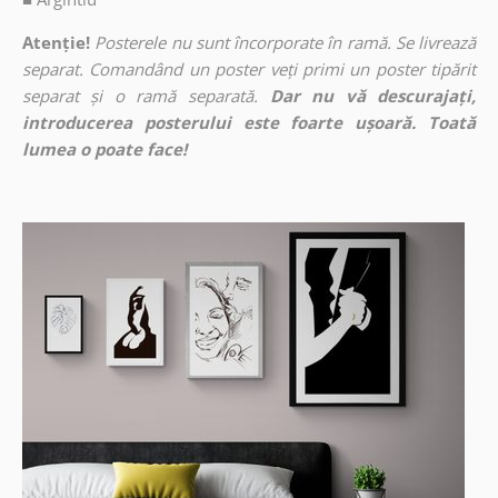
Atenție!
Posterele nu sunt încorporate în ramă. Se livrează
separat. Comandând un poster veți primi un poster tipărit
separat și o ramă separată.
Dar nu vă descurajați,
introducerea posterului este foarte ușoară. Toată
lumea o poate face!