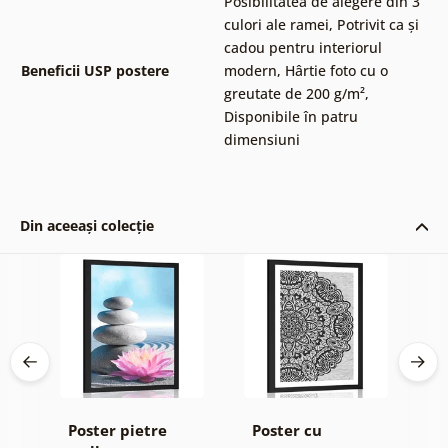
Posibilitatea de alegere din 3
culori ale ramei
,
Potrivit ca și
cadou pentru interiorul
Beneficii USP postere
modern
,
Hârtie foto cu o
greutate de 200 g/m²
,
Disponibile în patru
dimensiuni
Din aceeași colecție
a
Poster pietre
Poster cu
P