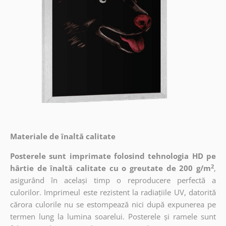
Materiale de înaltă calitate
Posterele sunt imprimate folosind tehnologia HD pe
2
hârtie de înaltă calitate cu o greutate de 200 g/m
,
asigurând în același timp o reproducere perfectă a
culorilor. Imprimeul este rezistent la radiațiile UV, datorită
cărora culorile nu se estompează nici după expunerea pe
termen lung la lumina soarelui. Posterele și ramele sunt