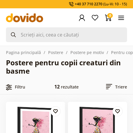
+40 37 710 2270
(Lu-Vi: 10 - 15)
0
Pagina principală
Postere
Postere pe motiv
Pentru cop
Postere pentru copii creaturi din
basme
12
Filtru
rezultate
Triere