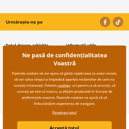
Urmărește-ne pe
Totul despre achiziție
Informații utile
Ne pasă de confidențialitatea
Condiții și termeni generali
Despre noi
Protecția datelor personale
Întrebări frecvente
Voastră
Transport și modalități de plată
Contacte
Returnare
Cooperare angro
Fișierele cookies vă vor ajuta să găsiți rapid ceea ce aveți nevoie,
vă vor salva timpul și împiedică apariția reclamelor de care nu
sunteți interesați. Folosim
cookies
-uri pentru a vă anunța, că
sunteți pe site-ul nostru, și afișăm produsele în funcție de
preferințele voastre. Fișierele cookies ne ajută să vă
îmbunătățim experiența de navigare.
Respinge totul
Copyright ©2019 © Dovido.ro.
Acceptă totul
Webdesign
Litvanyi.sk
| Magazinul online a fost creat de