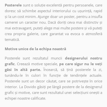
Posterele
sunt o soluție excelentă pentru persoanele, care
doresc să schimbe aspectul interiorului cu ușurință, rapid
și la un cost minim. Ajunge doar un poster, pentru a insufla
camerei un caracter nou. Dacă doriți ceva mai distinctiv și
mai extravagant, puteți alege mai multe postere și vă puteți
crea propria galerie, care garantat va evoca o atmosferă
tematică.
Motive unice de la echipa noastră
Posterele sunt rezultatul muncii
designerului nostru
grafic
. Creează motive speciale,
pe care sigur nu le veți
găsi în altă parte.
Încearcă, să țină posterele la zi,
tunându-le în culori în funcție de tendințele actuale.
Posterele sunt un decor căutat, care se potrivește în orice
interior. La Dovido găsiți pe lângă postere de la designerul
grafic și motive, care sunt rezultatul unei selecțiuni onești a
echipei noastre calificate.