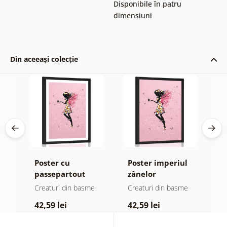
Disponibile în patru
dimensiuni
Din aceeași colecție
Poster cu
Poster imperiul
P
passepartout
zânelor
d
imperiul zânelor
e
Creaturi din basme
Creaturi din basme
C
42,59 lei
42,59 lei
4