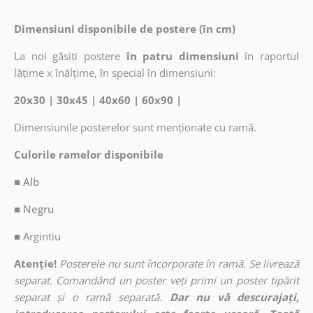
Dimensiuni disponibile de postere (în cm)
La noi găsiți postere
în patru dimensiuni
în raportul
lățime x înălțime, în special în dimensiuni:
20x30 | 30x45 | 40x60 | 60x90 |
Dimensiunile posterelor sunt menționate cu ramă.
Culorile ramelor disponibile
■ Alb
■ Negru
■
Argintiu
Atenție!
Posterele nu sunt încorporate în ramă. Se livrează
separat. Comandând un poster veți primi un poster tipărit
separat și o ramă separată.
Dar nu vă descurajați,