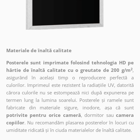
Materiale de înaltă calitate
Posterele sunt imprimate folosind tehnologia HD pe
2
hârtie de înaltă calitate cu o greutate de 200 g/m
,
asigurând în același timp o reproducere perfectă a
culorilor. Imprimeul este rezistent la radiațiile UV, datorită
cărora culorile nu se estompează nici după expunerea pe
termen lung la lumina soarelui. Posterele și ramele sunt
fabricate din materiale sigure, inodore, așa că sunt
potrivite pentru orice cameră
, dormitor sau
camera
copiilor
. Nu recomandăm plasarea posterelor în locuri cu
umiditate ridicată și în ciuda materialelor de înaltă calitate.