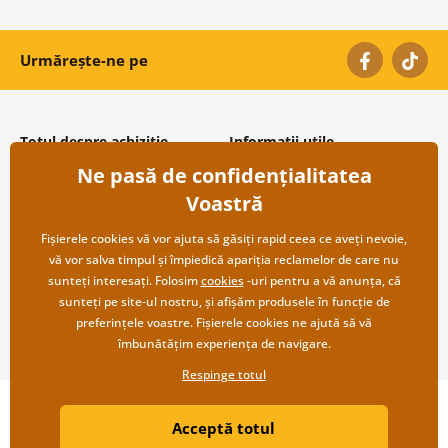
Urmărește-ne pe
Totul despre achiziție
Informații utile
Ne pasă de confidențialitatea
Condiții și termeni generali
Despre noi
Protecția datelor personale
Întrebări frecvente
Voastră
Transport și modalități de plată
Contacte
Returnare
Cooperare angro
Fișierele cookies vă vor ajuta să găsiți rapid ceea ce aveți nevoie,
vă vor salva timpul și împiedică apariția reclamelor de care nu
sunteți interesați. Folosim
cookies
-uri pentru a vă anunța, că
sunteți pe site-ul nostru, și afișăm produsele în funcție de
preferințele voastre. Fișierele cookies ne ajută să vă
îmbunătățim experiența de navigare.
Respinge totul
Copyright ©2019 © Dovido.ro.
Acceptă totul
Webdesign
Litvanyi.sk
| Magazinul online a fost creat de