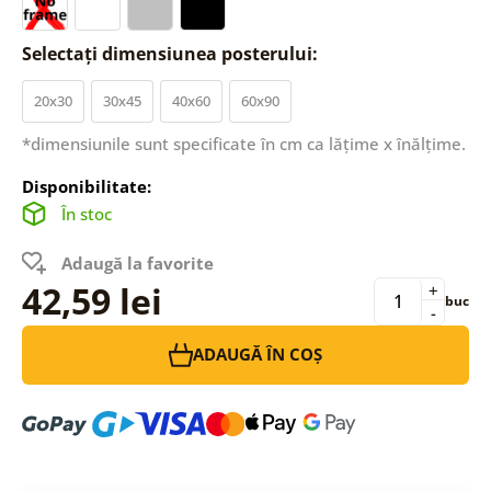
Selectați dimensiunea posterului:
20x30
30x45
40x60
60x90
*dimensiunile sunt specificate în cm ca lățime x înălțime.
Disponibilitate:
În stoc
Adaugă la favorite
42,59 lei
+
buc
-
ADAUGĂ ÎN COȘ