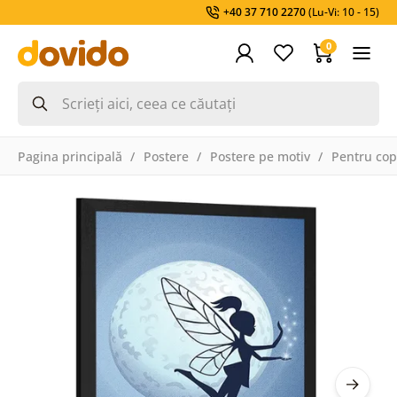
+40 37 710 2270
(Lu-Vi: 10 - 15)
0
Pagina principală
Postere
Postere pe motiv
Pentru cop