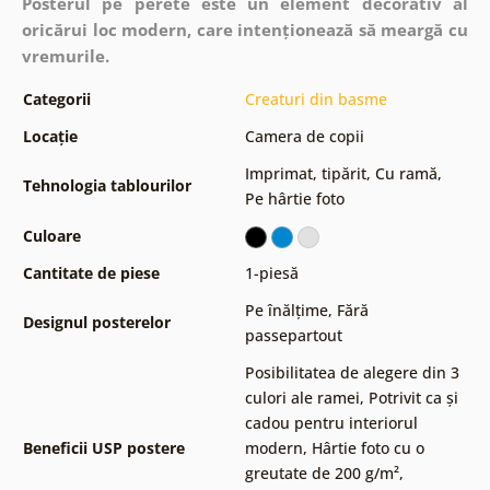
Posterul pe perete este un element decorativ al
oricărui loc modern, care intenționează să meargă cu
vremurile.
Categorii
Creaturi din basme
Locație
Camera de copii
Imprimat, tipărit
,
Cu ramă
,
Tehnologia tablourilor
Pe hârtie foto
Culoare
Cantitate de piese
1-piesă
Pe înălțime
,
Fără
Designul posterelor
passepartout
Posibilitatea de alegere din 3
culori ale ramei
,
Potrivit ca și
cadou pentru interiorul
Beneficii USP postere
modern
,
Hârtie foto cu o
greutate de 200 g/m²
,