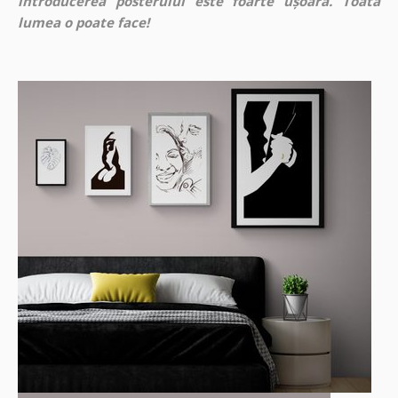
introducerea posterului este foarte ușoară. Toată
lumea o poate face!