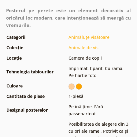
Posterul pe perete este un element decorativ al
oricărui loc modern, care intenționează să meargă cu
vremurile.
Categorii
Animăluțe visătoare
Colecție
Animale de vis
Locație
Camera de copii
Imprimat, tipărit
,
Cu ramă
,
Tehnologia tablourilor
Pe hârtie foto
Culoare
Cantitate de piese
1-piesă
Pe înălțime
,
Fără
Designul posterelor
passepartout
Posibilitatea de alegere din 3
culori ale ramei
,
Potrivit ca și