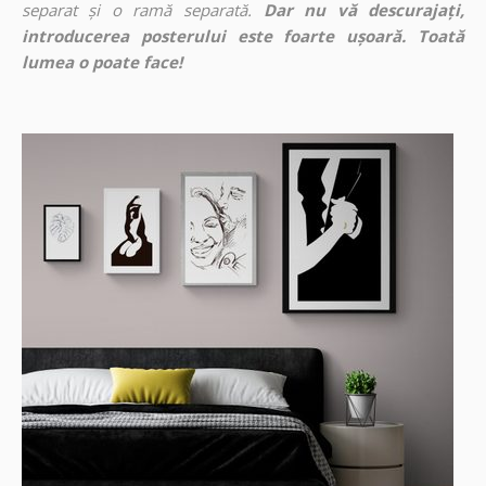
separat și o ramă separată.
Dar nu vă descurajați,
introducerea posterului este foarte ușoară. Toată
lumea o poate face!