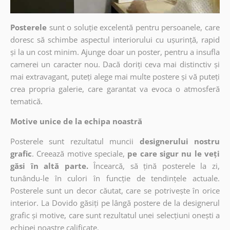
Posterele
sunt o soluție excelentă pentru persoanele, care
doresc să schimbe aspectul interiorului cu ușurință, rapid
și la un cost minim. Ajunge doar un poster, pentru a insufla
camerei un caracter nou. Dacă doriți ceva mai distinctiv și
mai extravagant, puteți alege mai multe postere și vă puteți
crea propria galerie, care garantat va evoca o atmosferă
tematică.
Motive unice de la echipa noastră
Posterele sunt rezultatul muncii
designerului nostru
grafic
. Creează motive speciale,
pe care sigur nu le veți
găsi în altă parte.
Încearcă, să țină posterele la zi,
tunându-le în culori în funcție de tendințele actuale.
Posterele sunt un decor căutat, care se potrivește în orice
interior. La Dovido găsiți pe lângă postere de la designerul
grafic și motive, care sunt rezultatul unei selecțiuni onești a
echipei noastre calificate.