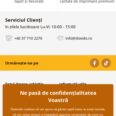
tapet și decorații
calitate de imprimare premium
Serviciul Clienți
în zilele lucrătoare Lu-Vi: 10:00 - 15:00
+40 37 710 2270
info@dovido.ro
Urmărește-ne pe
Totul despre achiziție
Informații utile
Ne pasă de confidențialitatea
Condiții și termeni generali
Despre noi
Protecția datelor personale
Întrebări frecvente
Voastră
Transport și modalități de plată
Contacte
Returnare
Cooperare angro
Fișierele cookies vă vor ajuta să găsiți rapid ceea ce aveți nevoie,
vă vor salva timpul și împiedică apariția reclamelor de care nu