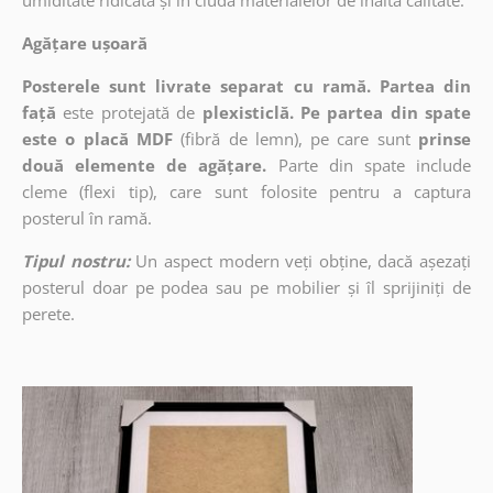
umiditate ridicată și în ciuda materialelor de înaltă calitate.
Agățare ușoară
Posterele sunt livrate separat cu ramă. Partea din
față
este protejată de
plexisticlă. Pe partea din spate
este o placă MDF
(fibră de lemn), pe care sunt
prinse
două elemente de agățare.
Parte din spate include
cleme (flexi tip), care sunt folosite pentru a captura
posterul în ramă.
Tipul nostru:
Un aspect modern veți obține, dacă așezați
posterul doar pe podea sau pe mobilier și îl sprijiniți de
perete.