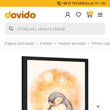
+40 37 710 2270
(Lu-Vi: 10 - 15)
0
Pagina principală
Postere
Postere pe motiv
Pentru cop