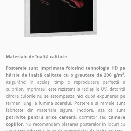
Materiale de înaltă calitate
Posterele sunt imprimate folosind tehnologia HD pe
2
hârtie de înaltă calitate cu o greutate de 200 g/m
,
asigurând în același timp o reproducere perfectă a
culorilor. Imprimeul este rezistent la radiațiile UV, datorită
cărora culorile nu se estompează nici după expunerea pe
termen lung la lumina soarelui. Posterele și ramele sunt
fabricate din materiale sigure, inodore, așa că sunt
potrivite pentru orice cameră
, dormitor sau
camera
copiilor
. Nu recomandăm plasarea posterelor în locuri cu