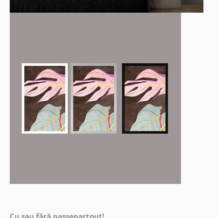
Cu sau fără passepartout!