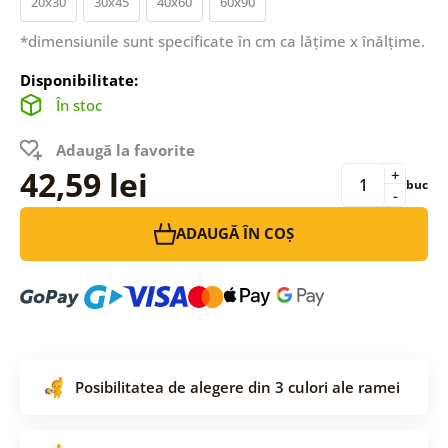
20x30
30x45
40x60
60x90
*dimensiunile sunt specificate în cm ca lățime x înălțime.
Disponibilitate:
În stoc
Adaugă la favorite
42,59 lei
+
buc
-
ADAUGĂ ÎN COȘ
Posibilitatea de alegere din 3 culori ale ramei