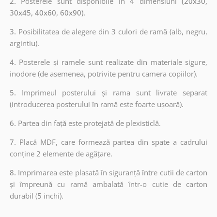
2.
Posterele sunt disponibile în 4 dimensiuni
(20x30,
30x45, 40x60, 60x90).
3.
Posibilitatea de alegere din 3 culori de ramă (alb, negru,
argintiu).
4.
Posterele și ramele sunt realizate din materiale sigure,
inodore (de asemenea, potrivite pentru camera copiilor).
5.
Imprimeul posterului și rama sunt livrate separat
(introducerea posterului în ramă este foarte ușoară).
6.
Partea din față este protejată de plexisticlă.
7.
Placă MDF, care formează partea din spate a cadrului
conține 2 elemente de agățare.
8.
Imprimarea este plasată în siguranță între cutii de carton
și împreună cu ramă ambalată într-o cutie de carton
durabil (5 inchi).