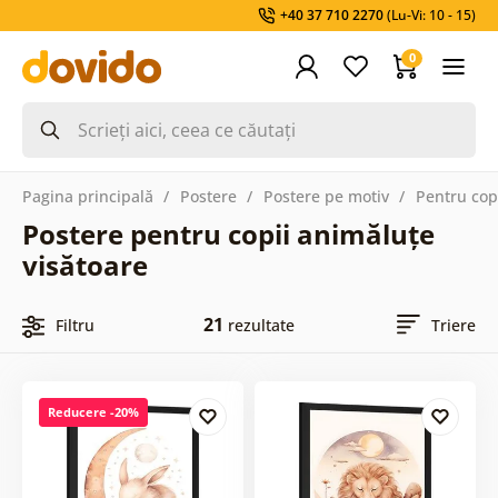
+40 37 710 2270
(Lu-Vi: 10 - 15)
0
Pagina principală
Postere
Postere pe motiv
Pentru cop
Postere pentru copii animăluțe
visătoare
21
Filtru
rezultate
Triere
Reducere -20%