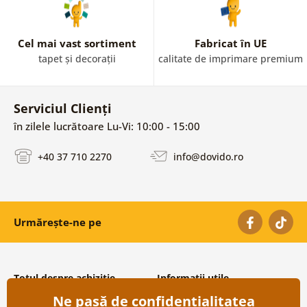
Cel mai vast sortiment
Fabricat în UE
tapet și decorații
calitate de imprimare premium
Serviciul Clienți
în zilele lucrătoare Lu-Vi: 10:00 - 15:00
+40 37 710 2270
info@dovido.ro
Urmărește-ne pe
Totul despre achiziție
Informații utile
Ne pasă de confidențialitatea
Condiții și termeni generali
Despre noi