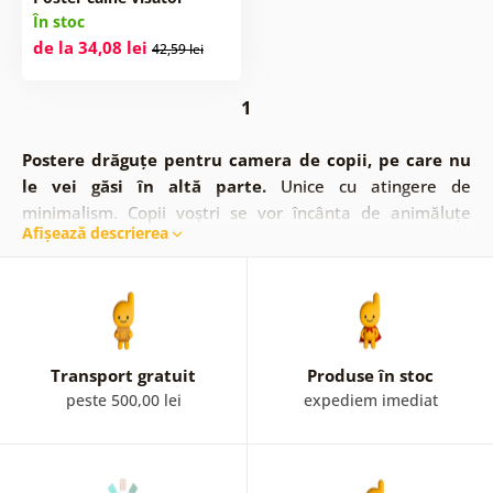
În stoc
de la 34,08 lei
42,59 lei
1
Postere drăguțe pentru camera de copii, pe care nu
le vei găsi în altă parte.
Unice cu atingere de
minimalism. Copii voștri se vor încânta de animăluțe
Afișează descrierea
visătoare. Un decor elegant în design frumos, care va
înveseli interiorul. Va bucura nu numai pe cei mai mici, ci
și pe dvs.. Posterele minimaliste cu animale pot fi
plasate în camera studenților sau dormitorul - de
exemplu posterul cu leul sau tigru visător. Datorită
designului același puteți crea cu ușurință o colecție de
Transport gratuit
Produse în stoc
animăluțe visătoare.
Disponibile și ca tablouri
.
Vor
peste 500,00 lei
expediem imediat
decora camera copiilor toate animăluțe? Asta depinde
doar de dvs.