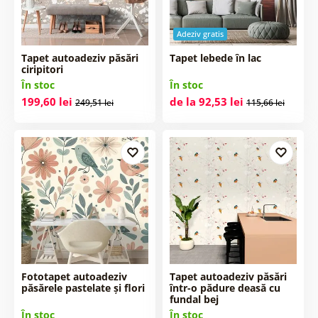
Adeziv gratis
Tapet autoadeziv păsări
Tapet lebede în lac
ciripitori
În stoc
În stoc
199,60 lei
de la 92,53 lei
249,51 lei
115,66 lei
Fototapet autoadeziv
Tapet autoadeziv păsări
păsărele pastelate și flori
într-o pădure deasă cu
fundal bej
În stoc
În stoc