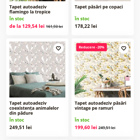
Tapet autoadeziv
Tapet păsări pe copaci
flamingo la tropice
În stoc
În stoc
de la 129,54 lei
178,22 lei
161,93 lei
Reducere -20%
Tapet autoadeziv
Tapet autoadeziv păsări
coexistența animalelor
vintage pe ramuri
din pădure
În stoc
În stoc
249,51 lei
199,60 lei
249,51 lei