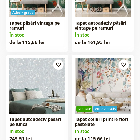
Adeziv gratis
Tapet păsări vintage pe
Tapet autoadeziv păsări
ramuri
vintage pe ramuri
În stoc
În stoc
de la 115,66 lei
de la 161,93 lei
Noutate
Adeziv gratis
Tapet autoadeziv păsări
Tapet colibri printre flori
pe luncă
pastelate
În stoc
În stoc
249,51 lei
de la 115,66 lei