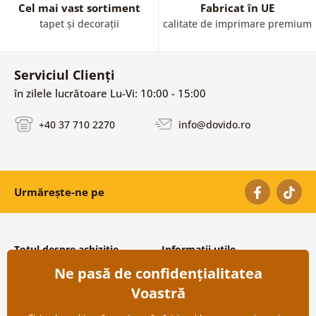
Cel mai vast sortiment
Fabricat în UE
tapet și decorații
calitate de imprimare premium
Serviciul Clienți
în zilele lucrătoare Lu-Vi: 10:00 - 15:00
+40 37 710 2270
info@dovido.ro
Urmărește-ne pe
Totul despre achiziție
Informații utile
Ne pasă de confidențialitatea
Condiții și termeni generali
Despre noi
Protecția datelor personale
Întrebări frecvente
Voastră
Transport și modalități de plată
Contacte
Returnare
Cooperare angro