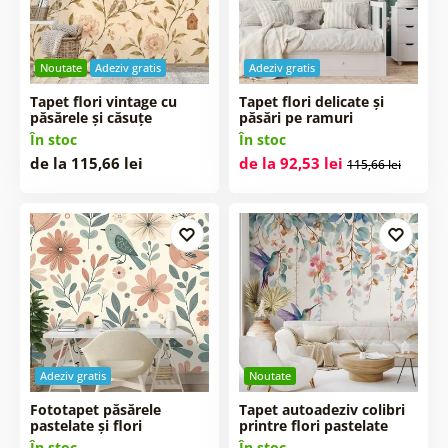
Noutate
Adeziv gratis
Adeziv gratis
Tapet flori vintage cu
Tapet flori delicate și
păsărele și căsuțe
păsări pe ramuri
În stoc
În stoc
de la 115,66 lei
de la 92,53 lei
115,66 lei
Adeziv gratis
Noutate
Fototapet păsărele
Tapet autoadeziv colibri
pastelate și flori
printre flori pastelate
În stoc
În stoc