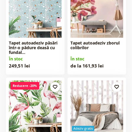
Tapet autoadeziv păsări
Tapet autoadeziv zborul
într-o pădure deasă cu
colibrilor
fundal…
În stoc
În stoc
249,51 lei
de la 161,93 lei
Reducere -20%
Adeziv gratis