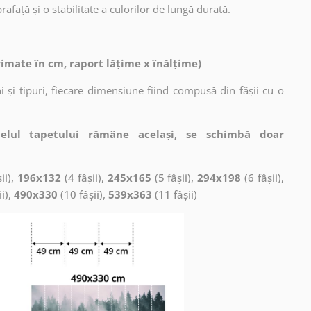
afață și o stabilitate a culorilor de lungă durată.
rimate în cm, raport lățime x înălțime)
 și tipuri, fiecare dimensiune fiind compusă din fâșii cu o
elul tapetului rămâne același, se schimbă doar
ii),
196x132
(4 fâșii),
245x165
(5 fâșii),
294x198
(6 fâșii),
ii),
490x330
(10 fâșii),
539x363
(11 fâșii)