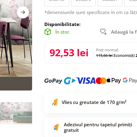
*dimensiunile sunt specificate în cm ca lăț
Disponibilitate:
În stoc
Adaugă la f
92,53 lei
Preț normal:
115,66 lei
Economisiți
2
Vlies cu greutate de 170 g/m²
Adezivul pentru tapetul primiți
gratuit