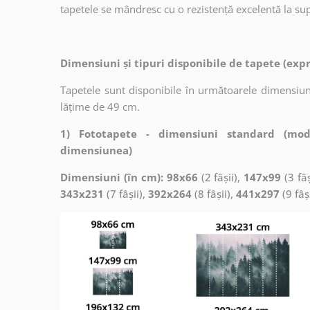
tapetele se mândresc cu o rezistență excelentă la supr
Dimensiuni și tipuri disponibile de tapete (exp
Tapetele sunt disponibile în următoarele dimensiuni
lățime de 49 cm.
1) Fototapete - dimensiuni standard (mod
dimensiunea)
Dimensiuni (în cm): 98x66
(2 fâșii),
147x99
(3 fâș
343x231
(7 fâșii),
392x264
(8 fâșii),
441x297
(9 fâș