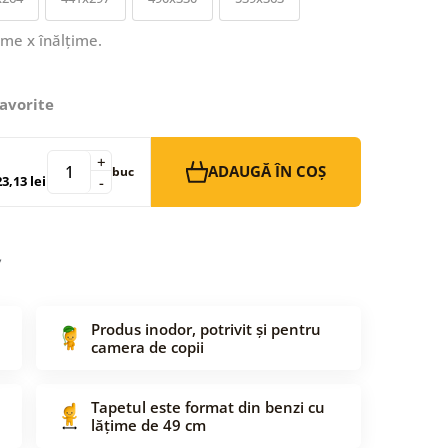
ime x înălțime.
avorite
+
ADAUGĂ ÎN COȘ
buc
3,13 lei
-
Produs inodor, potrivit și pentru
camera de copii
Tapetul este format din benzi cu
lățime de 49 cm