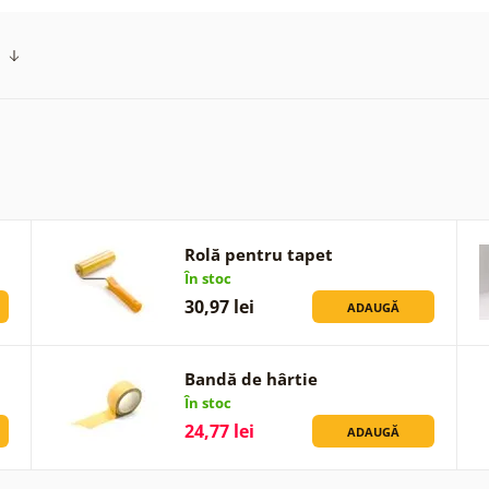
Rolă pentru tapet
În stoc
30,97 lei
ADAUGĂ
Bandă de hârtie
În stoc
24,77 lei
ADAUGĂ