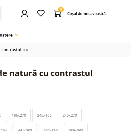
0
Coşul dumneavoastră
ostere
 contrastul roz
 de natură cu contrastul
2
196x270
245x165
245x270
x264
441x297
490x330
539x363