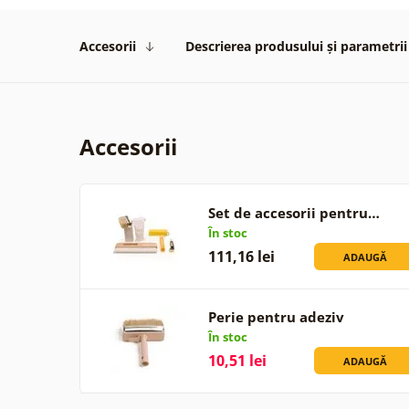
Accesorii
Descrierea produsului și parametrii
Accesorii
Set de accesorii pentru…
În stoc
111,16 lei
ADAUGĂ
Perie pentru adeziv
În stoc
10,51 lei
ADAUGĂ