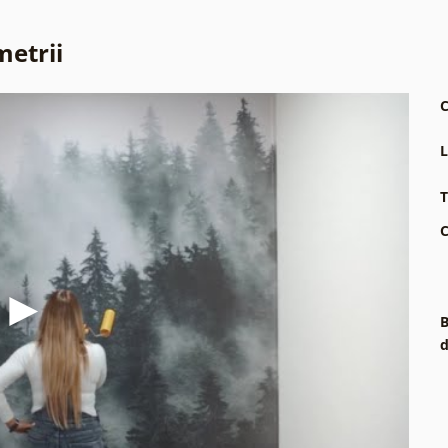
metrii
C
L
T
C
B
d