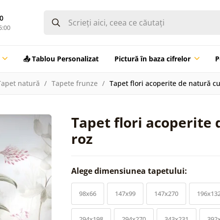
0
5:00
📤 Tablou Personalizat
Pictură în baza cifrelor
P
Tapet natură
Tapete frunze
Tapet flori acoperite de natură cu
Tapet flori acoperite
roz
Alege dimensiunea tapetului:
98x66
147x99
147x270
196x13
294x198
294x270
343x231
392