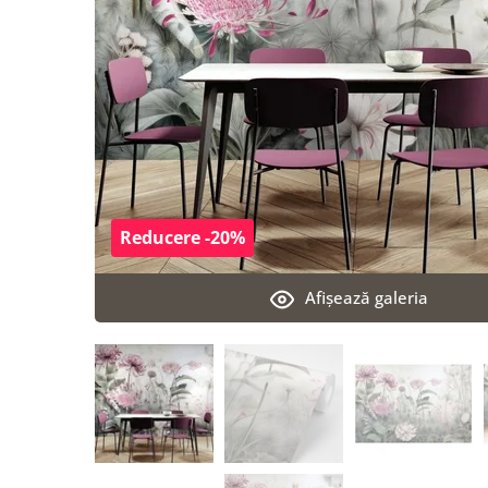
Reducere -20%
Afişează galeria