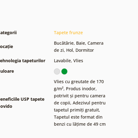
ategorii
Tapete frunze
Bucătărie
,
Baie
,
Camera
ocație
de zi
,
Hol
,
Dormitor
ehnologia tapeturilor
Lavabile
,
Vlies
uloare
Vlies cu greutate de 170
g/m²
,
Produs inodor,
potrivit și pentru camera
eneficiile USP tapete
de copii
,
Adezivul pentru
ovido
tapetul primiți gratuit
,
Tapetul este format din
benzi cu lățime de 49 cm