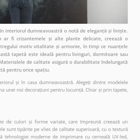
în interiorul dumneavoastră o notă de eleganță și liniște.
m ar fi crizantemele și alte plante delicate, creează o
tregului motiv vitalitate și armonie, în timp ce nuanțele
astă tapetă este ideală pentru livinguri, dormitoare sau
 Materialele de calitate asigură o durabilitate îndelungată
ctă pentru orice spațiu.
eriorul și în casa dumneavoastră. Alegeți dintre modelele
a unei noi decorațiuni pentru locuință. Chiar și prin tapete,
ie de culori și forme variate, care împreună creează un
 sunt tipărite pe vlies de calitate superioară, cu o textură
ită tehnologiei moderne de imprimare cu cerneală UV-led,