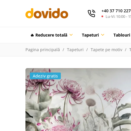
+40 37 710 227
Lu-Vi: 10:00 - 1
🔥 Reducere totalã
Tapeturi
Tablouri
Pagina principală
Tapeturi
Tapete pe motiv
Adeziv gratis