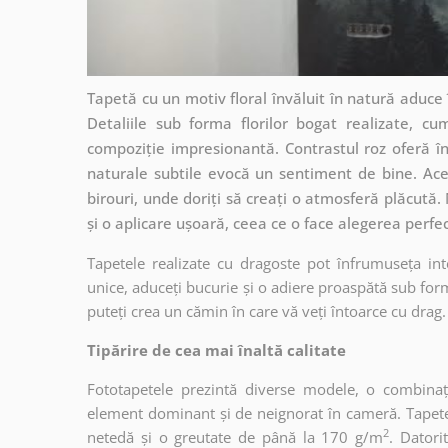
Tapetă cu un motiv floral învăluit în natură aduce 
Detaliile sub forma florilor bogat realizate, cu
compoziție impresionantă. Contrastul roz oferă în
naturale subtile evocă un sentiment de bine. Ace
birouri, unde doriți să creați o atmosferă plăcută.
și o aplicare ușoară, ceea ce o face alegerea perfe
Tapetele realizate cu dragoste pot înfrumuseța int
unice, aduceți bucurie și o adiere proaspătă sub form
puteți crea un cămin în care vă veți întoarce cu drag.
Tipărire de cea mai înaltă calitate
Fototapetele prezintă diverse modele, o combinaț
element dominant și de neignorat în cameră. Tapetele
2
netedă și o greutate de până la 170 g/m
. Dator