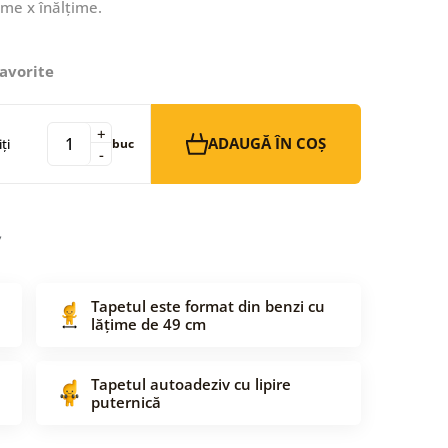
ime x înălțime.
avorite
+
ADAUGĂ ÎN COȘ
ți
buc
-
Tapetul este format din benzi cu
lățime de 49 cm
Tapetul autoadeziv cu lipire
puternică