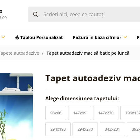
0
5:00
📤 Tablou Personalizat
Pictură în baza cifrelor
P
Tapete autoadezive
Tapet autoadeziv mac sălbatic pe luncă
Tapet autoadeziv mac
Alege dimensiunea tapetului:
98x66
147x99
147x270
196x13
294x198
294x270
343x231
392