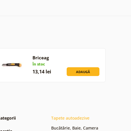
Briceag
În stoc
13,14 lei
ADAUGĂ
ategorii
Tapete autoadezive
Bucătărie
,
Baie
,
Camera