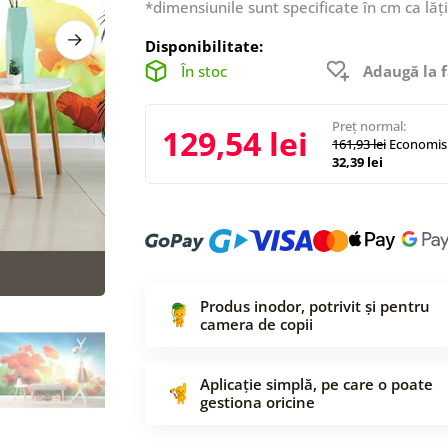
*dimensiunile sunt specificate în cm ca lăț
Disponibilitate:
În stoc
Adaugă la f
Preț normal:
129,54 lei
161,93 lei
Economisi
32,39 lei
Produs inodor, potrivit și pentru
camera de copii
Aplicație simplă, pe care o poate
gestiona oricine