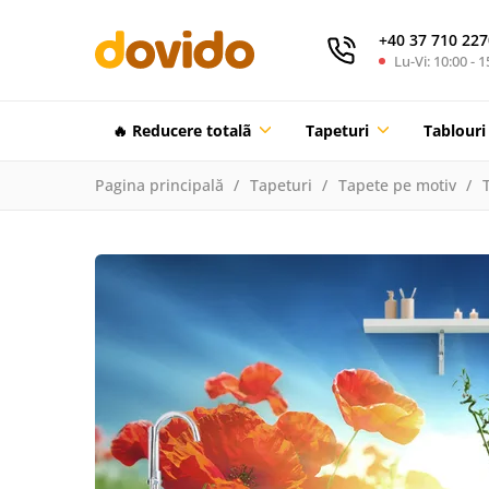
+40 37 710 227
Lu-Vi: 10:00 - 1
🔥 Reducere totalã
Tapeturi
Tablouri
Pagina principală
Tapeturi
Tapete pe motiv