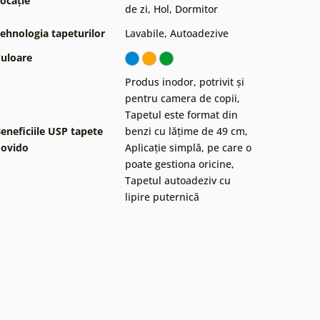
ocație
de zi
,
Hol
,
Dormitor
ehnologia tapeturilor
Lavabile
,
Autoadezive
uloare
Produs inodor, potrivit și
pentru camera de copii
,
Tapetul este format din
eneficiile USP tapete
benzi cu lățime de 49 cm
,
ovido
Aplicație simplă, pe care o
poate gestiona oricine
,
Tapetul autoadeziv cu
lipire puternică