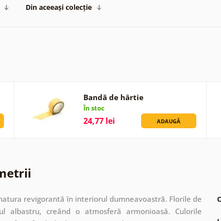
Din aceeași colecție
Bandă de hârtie
În stoc
24,77 lei
ADAUGĂ
metrii
tura revigorantă în interiorul dumneavoastră. Florile de
C
l albastru, creând o atmosferă armonioasă. Culorile