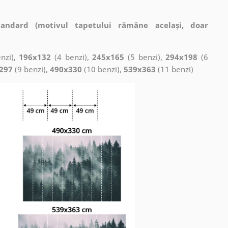
tandard (motivul tapetului rămâne același, doar
nzi),
196x132
(4 benzi),
245x165
(5 benzi),
294x198
(6
297
(9 benzi),
490x330
(10 benzi),
539x363
(11 benzi)