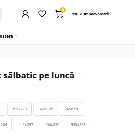
0
Coşul dumneavoastră
ostere
 sălbatic pe luncă
2
196x270
245x165
245x270
x264
441x297
490x330
539x363