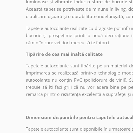
luminoase și vibrante induc o stare de bucurie și c
Această tapet se potrivește de minune în living, do
o aplicare ușoară și o durabilitate îndelungată, con
Tapetele autocolante realizate cu dragoste pot înfru
bucurie și prospețime printr-o nouă decorațiune in
cămin în care vei dori mereu să te întorci.
Tipărire de cea mai înaltă calitate
Tapetele autocolante sunt tipărite pe un material de
Imprimarea se realizează printr-o tehnologie mo
autocolante nu conțin PVC (policlorură de vinil). Su
trebuie să îți faci griji că nu vor adera bine pe p
remarcă printr-o rezistență excelentă a suprafeței și s
Dimensiuni disponibile pentru tapetele autocol
Tapetele autocolante sunt disponibile în următoarele