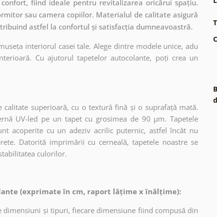
L
onfort, fiind ideale pentru revitalizarea oricărui spațiu.
rmitor sau camera copiilor. Materialul de calitate asigură
T
tribuind astfel la confortul și satisfacția dumneavoastră.
C
museța interiorul casei tale. Alege dintre modele unice, adu
terioară. Cu ajutorul tapetelor autocolante, poți crea un
B
d
 calitate superioară, cu o textură fină și o suprafață mată.
dernă UV-led pe un tapet cu grosimea de 90 µm. Tapetele
nt acoperite cu un adeziv acrilic puternic, astfel încât nu
erete. Datorită imprimării cu cerneală, tapetele noastre se
tabilitatea culorilor.
ante (exprimate în cm, raport lățime x înălțime):
 dimensiuni și tipuri, fiecare dimensiune fiind compusă din