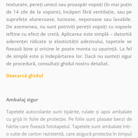
texturate, pereți umezi sau proaspăt vopsiți (în mai puțin
de 14 zile de la vopsire), încăperi fără ventilație, sau pe
suprafețe alunecoase, lucioase, neporoase sau lavabile.
De asemenea, nu sunt potriviți pereții vopsiți cu vopsele
ieftine cu efect de cretă. Aplicarea este simplă – datorită
aderenței ridicate și elasticității adezivului, tapetele se
fixează bine și oricine le poate monta cu ușurință. La fel
de simplă este și îndepărtarea lor. Dacă nu sunteți sigur
de procedură, consultați ghidul nostru detaliat.
Descarcă ghidul
Ambalaj sigur
Tapetele autocolante sunt tipărite, rulate și apoi ambalate
cu grijă în folie de protecție. Pe folie sunt plasate benzi de
hârtie care fixează fototapetul. Tapetele sunt ambalate într-
o cutie de carton rezistentă, care asigură protecția în timpul