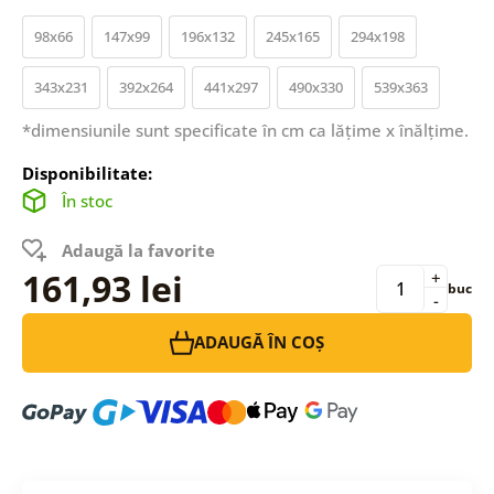
98x66
147x99
196x132
245x165
294x198
343x231
392x264
441x297
490x330
539x363
*dimensiunile sunt specificate în cm ca lățime x înălțime.
Disponibilitate:
În stoc
Adaugă la favorite
161,93 lei
+
buc
-
ADAUGĂ ÎN COȘ