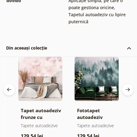
dovido
Aplicație simplă, pe care o
poate gestiona oricine
,
Tapetul autoadeziv cu lipire
puternică
Din aceeași colecție
Tapet autoadeziv
Fototapet
T
jă
frunze cu
autoadeziv
h
atingere
pădure în ceață
d
e
Tapete autoadezive
Tapete autoadezive
T
pastelată
129,54 lei
129,54 lei
1