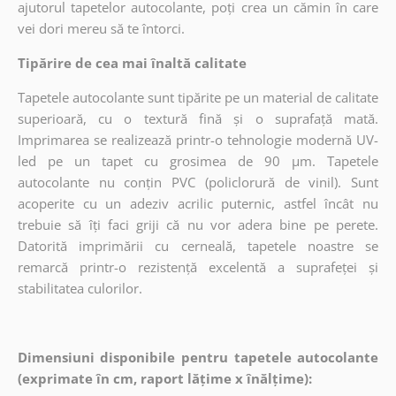
ajutorul tapetelor autocolante, poți crea un cămin în care
vei dori mereu să te întorci.
Tipărire de cea mai înaltă calitate
Tapetele autocolante sunt tipărite pe un material de calitate
superioară, cu o textură fină și o suprafață mată.
Imprimarea se realizează printr-o tehnologie modernă UV-
led pe un tapet cu grosimea de 90 µm. Tapetele
autocolante nu conțin PVC (policlorură de vinil). Sunt
acoperite cu un adeziv acrilic puternic, astfel încât nu
trebuie să îți faci griji că nu vor adera bine pe perete.
Datorită imprimării cu cerneală, tapetele noastre se
remarcă printr-o rezistență excelentă a suprafeței și
stabilitatea culorilor.
Dimensiuni disponibile pentru tapetele autocolante
(exprimate în cm, raport lățime x înălțime):