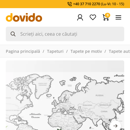
+40 37 710 2270
(Lu-Vi: 10 - 15)
0
Pagina principală
Tapeturi
Tapete pe motiv
Tapete aut