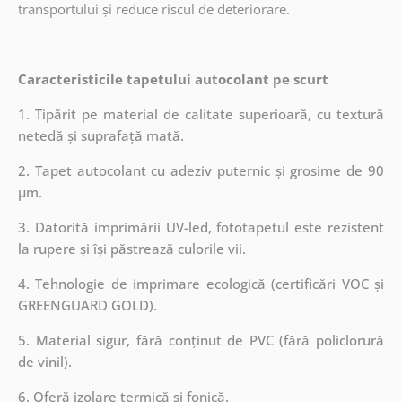
transportului și reduce riscul de deteriorare.
Caracteristicile tapetului autocolant pe scurt
1. Tipărit pe material de calitate superioară, cu textură
netedă și suprafață mată.
2. Tapet autocolant cu adeziv puternic și grosime de 90
µm.
3. Datorită imprimării UV-led, fototapetul este rezistent
la rupere și își păstrează culorile vii.
4. Tehnologie de imprimare ecologică (certificări VOC și
GREENGUARD GOLD).
5. Material sigur, fără conținut de PVC (fără policlorură
de vinil).
6. Oferă izolare termică și fonică.