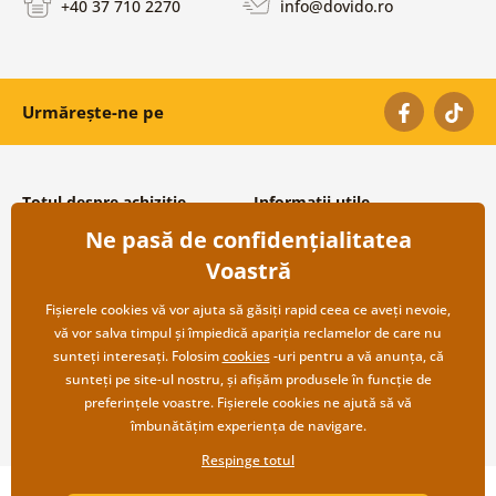
+40 37 710 2270
info@dovido.ro
Urmărește-ne pe
Totul despre achiziție
Informații utile
Ne pasă de confidențialitatea
Condiții și termeni generali
Despre noi
Protecția datelor personale
Întrebări frecvente
Voastră
Transport și modalități de plată
Contacte
Returnare
Cooperare angro
Fișierele cookies vă vor ajuta să găsiți rapid ceea ce aveți nevoie,
vă vor salva timpul și împiedică apariția reclamelor de care nu
sunteți interesați. Folosim
cookies
-uri pentru a vă anunța, că
sunteți pe site-ul nostru, și afișăm produsele în funcție de
preferințele voastre. Fișierele cookies ne ajută să vă
îmbunătățim experiența de navigare.
Respinge totul