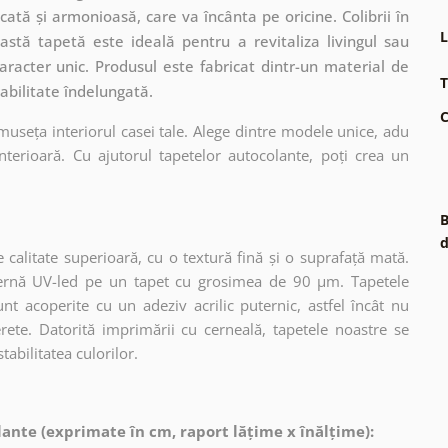
tă și armonioasă, care va încânta pe oricine. Colibrii în
L
stă tapetă este ideală pentru a revitaliza livingul sau
racter unic. Produsul este fabricat dintr-un material de
T
rabilitate îndelungată.
C
museța interiorul casei tale. Alege dintre modele unice, adu
terioară. Cu ajutorul tapetelor autocolante, poți crea un
B
d
 calitate superioară, cu o textură fină și o suprafață mată.
dernă UV-led pe un tapet cu grosimea de 90 µm. Tapetele
nt acoperite cu un adeziv acrilic puternic, astfel încât nu
erete. Datorită imprimării cu cerneală, tapetele noastre se
tabilitatea culorilor.
ante (exprimate în cm, raport lățime x înălțime):