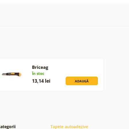
Briceag
În stoc
13,14 lei
ADAUGĂ
ategorii
Tapete autoadezive