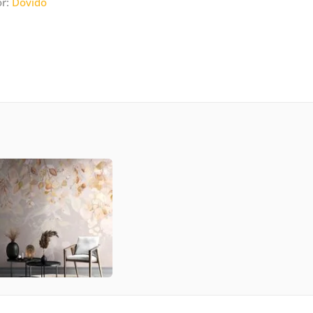
or:
Dovido