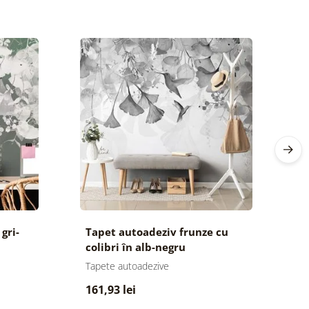
gri-
Tapet autoadeziv frunze cu
T
colibri în alb-negru
co
Tapete autoadezive
Ta
161,93 lei
1