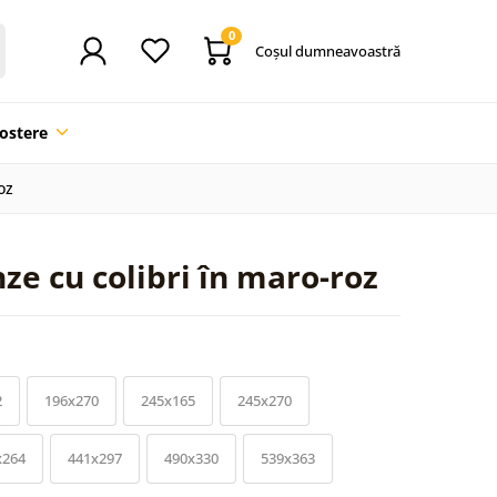
0
Coşul dumneavoastră
ostere
oz
ze cu colibri în maro-roz
2
196x270
245x165
245x270
x264
441x297
490x330
539x363