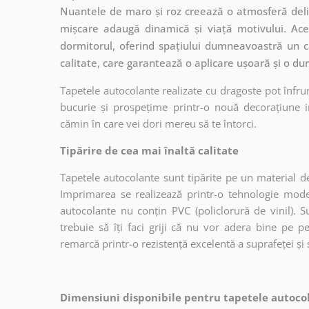
Nuantele de maro și roz creează o atmosferă delica
mișcare adaugă dinamică și viață motivului. Acea
dormitorul, oferind spațiului dumneavoastră un ca
calitate, care garantează o aplicare ușoară și o du
Tapetele autocolante realizate cu dragoste pot înfru
bucurie și prospețime printr-o nouă decorațiune in
cămin în care vei dori mereu să te întorci.
Tipărire de cea mai înaltă calitate
Tapetele autocolante sunt tipărite pe un material de
Imprimarea se realizează printr-o tehnologie mo
autocolante nu conțin PVC (policlorură de vinil). Su
trebuie să îți faci griji că nu vor adera bine pe p
remarcă printr-o rezistență excelentă a suprafeței și s
Dimensiuni disponibile pentru tapetele autocol