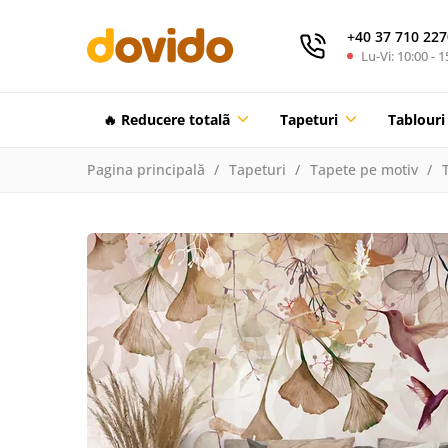
+40 37 710 227
Lu-Vi: 10:00 - 1
🔥 Reducere totalã
Tapeturi
Tablouri
Pagina principală
Tapeturi
Tapete pe motiv