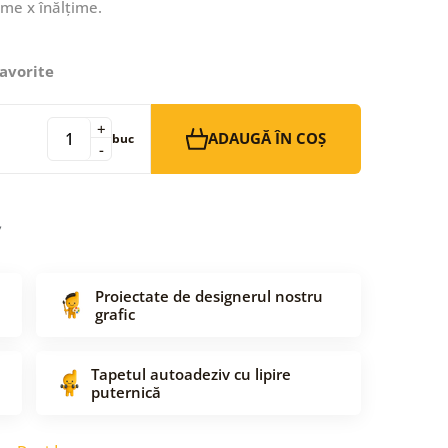
ime x înălțime.
avorite
+
ADAUGĂ ÎN COȘ
buc
-
Proiectate de designerul nostru
grafic
Tapetul autoadeziv cu lipire
puternică