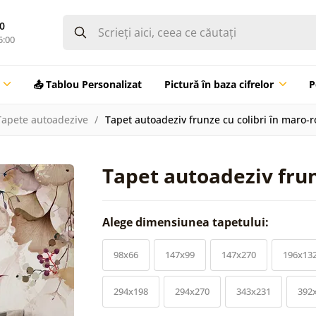
0
5:00
📤 Tablou Personalizat
Pictură în baza cifrelor
P
Tapete autoadezive
Tapet autoadeziv frunze cu colibri în maro-r
Tapet autoadeziv frun
Alege dimensiunea tapetului:
98x66
147x99
147x270
196x13
294x198
294x270
343x231
392