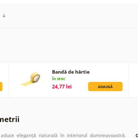
Bandă de hârtie
În stoc
24,77 lei
ADAUGĂ
metrii
 aduce eleganță naturală în interiorul dumneavoastră.
C