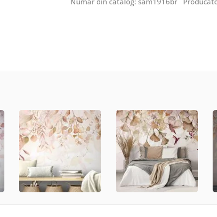
Număr din catalog: sam1916br Producăt