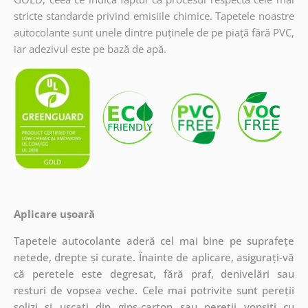
stricte standarde privind emisiile chimice. Tapetele noastre
autocolante sunt unele dintre puținele de pe piață fără PVC,
iar adezivul este pe bază de apă.
Aplicare ușoară
Tapetele autocolante aderă cel mai bine pe suprafețe
netede, drepte și curate. Înainte de aplicare, asigurați-vă
că peretele este degresat, fără praf, denivelări sau
resturi de vopsea veche. Cele mai potrivite sunt pereții
solizi și uscați din gips-carton sau pereții vopsiți cu