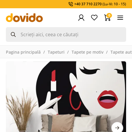
+40 37 710 2270
(Lu-Vi: 10 - 15)
0
Pagina principală
Tapeturi
Tapete pe motiv
Tapete aut