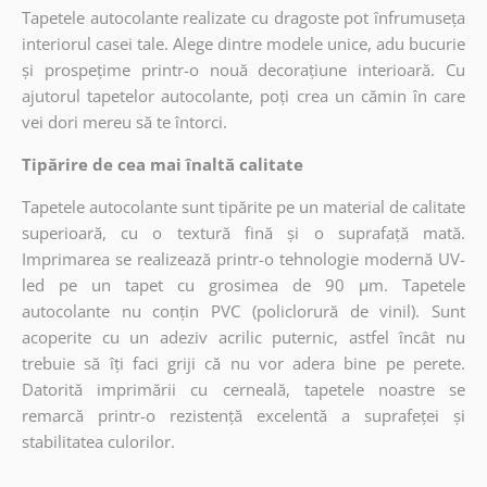
Tapetele autocolante realizate cu dragoste pot înfrumuseța
interiorul casei tale. Alege dintre modele unice, adu bucurie
și prospețime printr-o nouă decorațiune interioară. Cu
ajutorul tapetelor autocolante, poți crea un cămin în care
vei dori mereu să te întorci.
Tipărire de cea mai înaltă calitate
Tapetele autocolante sunt tipărite pe un material de calitate
superioară, cu o textură fină și o suprafață mată.
Imprimarea se realizează printr-o tehnologie modernă UV-
led pe un tapet cu grosimea de 90 µm. Tapetele
autocolante nu conțin PVC (policlorură de vinil). Sunt
acoperite cu un adeziv acrilic puternic, astfel încât nu
trebuie să îți faci griji că nu vor adera bine pe perete.
Datorită imprimării cu cerneală, tapetele noastre se
remarcă printr-o rezistență excelentă a suprafeței și
stabilitatea culorilor.