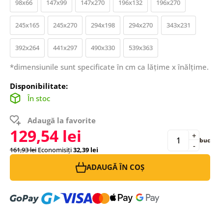
98x66
147x99
147x270
196x132
196x270
245x165
245x270
294x198
294x270
343x231
392x264
441x297
490x330
539x363
*dimensiunile sunt specificate în cm ca lățime x înălțime.
Disponibilitate:
În stoc
Adaugă la favorite
129,54 lei
+
buc
-
161,93 lei
Economisiți
32,39 lei
ADAUGĂ ÎN COȘ