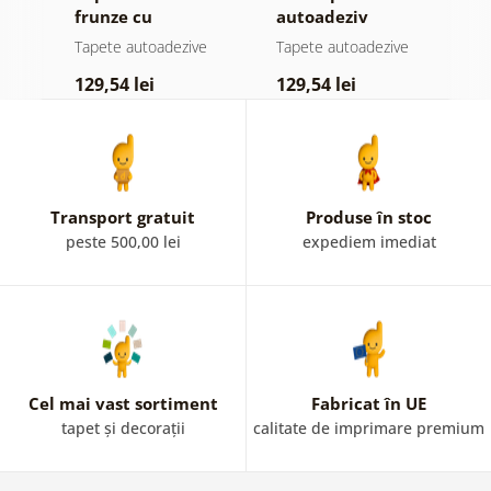
jă
frunze cu
autoadeziv
h
atingere
pădure în ceață
d
e
Tapete autoadezive
Tapete autoadezive
T
pastelată
129,54 lei
129,54 lei
1
Transport gratuit
Produse în stoc
peste 500,00 lei
expediem imediat
Cel mai vast sortiment
Fabricat în UE
tapet și decorații
calitate de imprimare premium