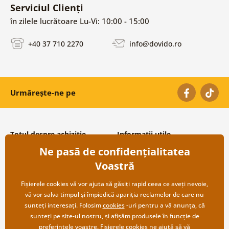
Serviciul Clienți
în zilele lucrătoare Lu-Vi: 10:00 - 15:00
+40 37 710 2270
info@dovido.ro
Urmărește-ne pe
Totul despre achiziție
Informații utile
Ne pasă de confidențialitatea
Condiții și termeni generali
Despre noi
Protecția datelor personale
Întrebări frecvente
Voastră
Transport și modalități de plată
Contacte
Returnare
Cooperare angro
Fișierele cookies vă vor ajuta să găsiți rapid ceea ce aveți nevoie,
vă vor salva timpul și împiedică apariția reclamelor de care nu
sunteți interesați. Folosim
cookies
-uri pentru a vă anunța, că
sunteți pe site-ul nostru, și afișăm produsele în funcție de
preferințele voastre. Fișierele cookies ne ajută să vă