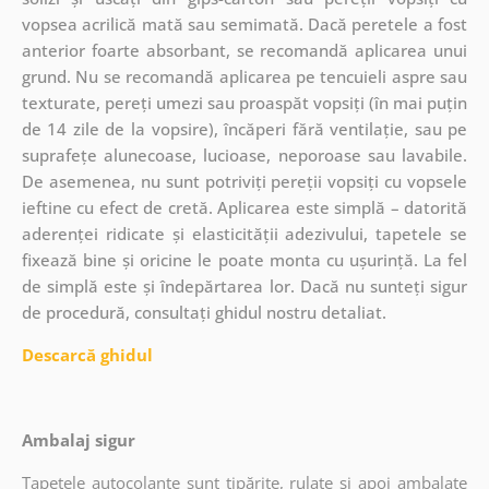
vopsea acrilică mată sau semimată. Dacă peretele a fost
anterior foarte absorbant, se recomandă aplicarea unui
grund. Nu se recomandă aplicarea pe tencuieli aspre sau
texturate, pereți umezi sau proaspăt vopsiți (în mai puțin
de 14 zile de la vopsire), încăperi fără ventilație, sau pe
suprafețe alunecoase, lucioase, neporoase sau lavabile.
De asemenea, nu sunt potriviți pereții vopsiți cu vopsele
ieftine cu efect de cretă. Aplicarea este simplă – datorită
aderenței ridicate și elasticității adezivului, tapetele se
fixează bine și oricine le poate monta cu ușurință. La fel
de simplă este și îndepărtarea lor. Dacă nu sunteți sigur
de procedură, consultați ghidul nostru detaliat.
Descarcă ghidul
Ambalaj sigur
Tapetele autocolante sunt tipărite, rulate și apoi ambalate