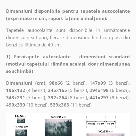
Dimensiuni disponibile pentru tapetele autocolante
(exprimate în cm, raport lățime x înălțime):
Tapetele autocolante sunt disponibile în următoarele
dimensiuni și tipuri, fiecare dimensiune fiind compusă din
benzi cu lățimea de 49 cm.
1) Fototapete autocolante - dimensiuni standard
(motivul tapetului rămâne același, doar dimensiunea
se schimbă)
Dimensiuni (cm): 98x66
(2 benzi),
147x99
(3 benzi),
196x132
(4 benzi),
245x165
(5 benzi),
294x198
(6 benzi),
343x231
(7 benzi),
392x264
(8 benzi),
441x297
(9 benzi),
490x330
(10 benzi),
539x363
(11 benzi)