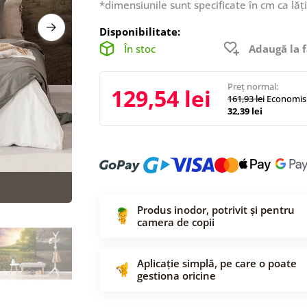
*dimensiunile sunt specificate în cm ca lăț
Disponibilitate:
În stoc
Adaugă la f
Preț normal:
129,54 lei
161,93 lei
Economisi
32,39 lei
Produs inodor, potrivit și pentru
camera de copii
Aplicație simplă, pe care o poate
gestiona oricine