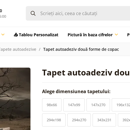
0
5:00
📤 Tablou Personalizat
Pictură în baza cifrelor
P
Tapete autoadezive
Tapet autoadeziv două forme de copac
Tapet autoadeziv dou
Alege dimensiunea tapetului:
98x66
147x99
147x270
196x13
294x198
294x270
343x231
392