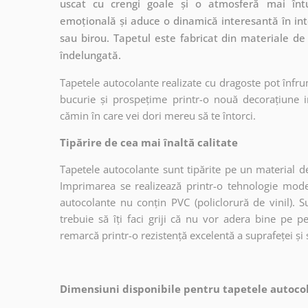
uscat cu crengi goale și o atmosferă mai întu
emoțională și aduce o dinamică interesantă în inter
sau birou. Tapetul este fabricat din materiale de 
îndelungată.
Tapetele autocolante realizate cu dragoste pot înfru
bucurie și prospețime printr-o nouă decorațiune in
cămin în care vei dori mereu să te întorci.
Tipărire de cea mai înaltă calitate
Tapetele autocolante sunt tipărite pe un material de
Imprimarea se realizează printr-o tehnologie mo
autocolante nu conțin PVC (policlorură de vinil). Su
trebuie să îți faci griji că nu vor adera bine pe p
remarcă printr-o rezistență excelentă a suprafeței și s
Dimensiuni disponibile pentru tapetele autocol