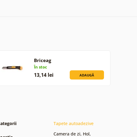
Briceag
În stoc
13,14 lei
ADAUGĂ
ategorii
Tapete autoadezive
Camera de zi
,
Hol
,