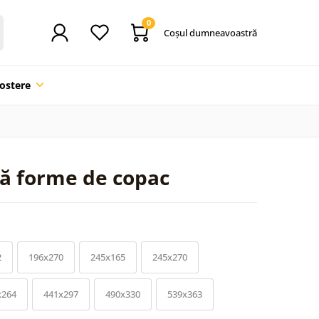
0
Coşul dumneavoastră
ostere
ă forme de copac
2
196x270
245x165
245x270
x264
441x297
490x330
539x363