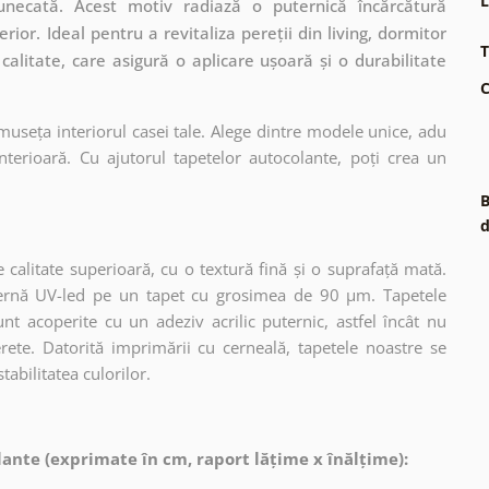
L
necată. Acest motiv radiază o puternică încărcătură
ior. Ideal pentru a revitaliza pereții din living, dormitor
T
calitate, care asigură o aplicare ușoară și o durabilitate
C
museța interiorul casei tale. Alege dintre modele unice, adu
terioară. Cu ajutorul tapetelor autocolante, poți crea un
B
d
 calitate superioară, cu o textură fină și o suprafață mată.
dernă UV-led pe un tapet cu grosimea de 90 µm. Tapetele
nt acoperite cu un adeziv acrilic puternic, astfel încât nu
erete. Datorită imprimării cu cerneală, tapetele noastre se
tabilitatea culorilor.
ante (exprimate în cm, raport lățime x înălțime):