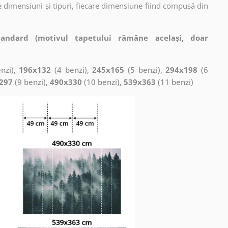
 dimensiuni și tipuri, fiecare dimensiune fiind compusă din
tandard (motivul tapetului rămâne același, doar
nzi),
196x132
(4 benzi),
245x165
(5 benzi),
294x198
(6
297
(9 benzi),
490x330
(10 benzi),
539x363
(11 benzi)