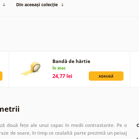
Din aceeași colecție
Bandă de hârtie
În stoc
24,77 lei
ADAUGĂ
metrii
ază două fețe ale unui copac în medii contrastante. Pe o
C
i raze de soare, în timp ce cealaltă parte prezintă un peisaj