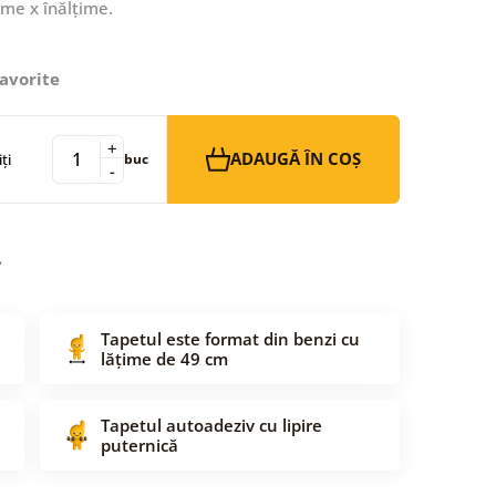
ime x înălțime.
avorite
+
ADAUGĂ ÎN COȘ
ți
buc
-
Tapetul este format din benzi cu
lățime de 49 cm
Tapetul autoadeziv cu lipire
puternică