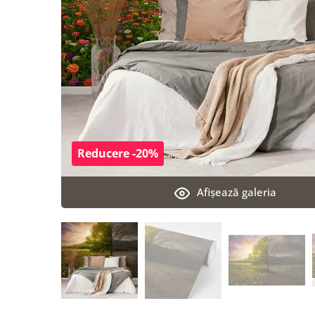
Reducere -20%
Afişează galeria