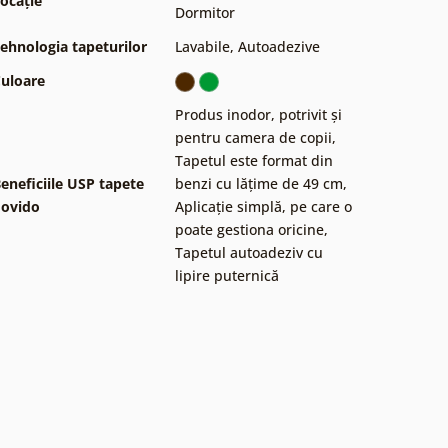
ocație
Dormitor
ehnologia tapeturilor
Lavabile
,
Autoadezive
uloare
Produs inodor, potrivit și
pentru camera de copii
,
Tapetul este format din
eneficiile USP tapete
benzi cu lățime de 49 cm
,
ovido
Aplicație simplă, pe care o
poate gestiona oricine
,
Tapetul autoadeziv cu
lipire puternică