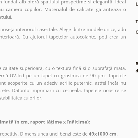
n fundal alb oferă spațiului prospețime și eleganță. Ideal
L
sau camera copiilor. Materialul de calitate garantează o
tului.
T
museța interiorul casei tale. Alege dintre modele unice, adu
C
terioară. Cu ajutorul tapetelor autocolante, poți crea un
B
 calitate superioară, cu o textură fină și o suprafață mată.
d
dernă UV-led pe un tapet cu grosimea de 90 µm. Tapetele
nt acoperite cu un adeziv acrilic puternic, astfel încât nu
erete. Datorită imprimării cu cerneală, tapetele noastre se
tabilitatea culorilor.
imată în cm, raport lățime x înălțime):
 repetitiv. Dimensiunea unei benzi este de
49x1000 cm.