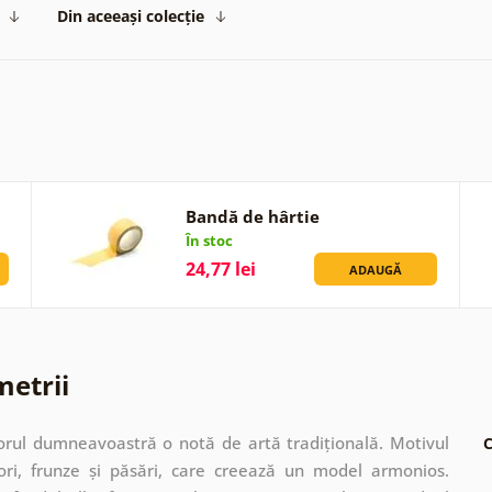
Din aceeași colecție
Bandă de hârtie
În stoc
24,77 lei
ADAUGĂ
metrii
orul dumneavoastră o notă de artă tradițională. Motivul
C
lori, frunze și păsări, care creează un model armonios.