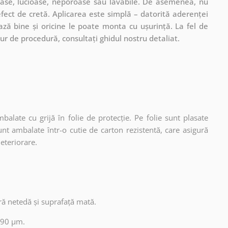
coase, lucioase, neporoase sau lavabile. De asemenea, nu
 efect de cretă. Aplicarea este simplă – datorită aderenței
xează bine și oricine le poate monta cu ușurință. La fel de
ur de procedură, consultați ghidul nostru detaliat.
mbalate cu grijă în folie de protecție. Pe folie sunt plasate
unt ambalate într-o cutie de carton rezistentă, care asigură
deteriorare.
ură netedă și suprafață mată.
 90 µm.