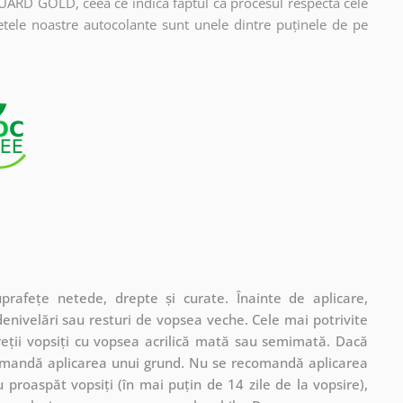
UARD GOLD, ceea ce indică faptul că procesul respectă cele
etele noastre autocolante sunt unele dintre puținele de pe
rafețe netede, drepte și curate. Înainte de aplicare,
denivelări sau resturi de vopsea veche. Cele mai potrivite
pereții vopsiți cu vopsea acrilică mată sau semimată. Dacă
comandă aplicarea unui grund. Nu se recomandă aplicarea
 proaspăt vopsiți (în mai puțin de 14 zile de la vopsire),