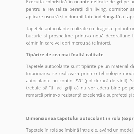
Execuția coloristică în nuanțe delicate de gri pe u
pentru a revitaliza pereții din living, dormitor 
aplicare ușoară și o durabilitate îndelungată a tape
Tapetele autocolante realizate cu dragoste pot înfru
bucurie și prospețime printr-o nouă decorațiune in
cămin în care vei dori mereu să te întorci.
Tipărire de cea mai înaltă calitate
Tapetele autocolante sunt tipărite pe un material de
Imprimarea se realizează printr-o tehnologie mo
autocolante nu conțin PVC (policlorură de vinil). Su
trebuie să îți faci griji că nu vor adera bine pe p
remarcă printr-o rezistență excelentă a suprafeței și s
Dimensiunea tapetului autocolant în rolă (expr
Tapetele în rolă se îmbină între ele, având un model