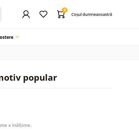
0
Coşul dumneavoastră
ostere
motiv popular
ime x înălțime.