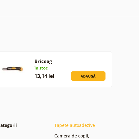
Briceag
În stoc
13,14 lei
ADAUGĂ
ategorii
Tapete autoadezive
Camera de copii
,