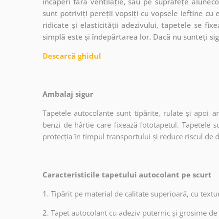
încăperi fără ventilație, sau pe suprafețe alune
sunt potriviți pereții vopsiți cu vopsele ieftine cu
ridicate și elasticității adezivului, tapetele se fi
simplă este și îndepărtarea lor. Dacă nu sunteți sig
Descarcă ghidul
Ambalaj sigur
Tapetele autocolante sunt tipărite, rulate și apoi a
benzi de hârtie care fixează fototapetul. Tapetele s
protecția în timpul transportului și reduce riscul de 
Caracteristicile tapetului autocolant pe scurt
1.
Tipărit pe material de calitate superioară, cu text
2.
Tapet autocolant cu adeziv puternic și grosime de