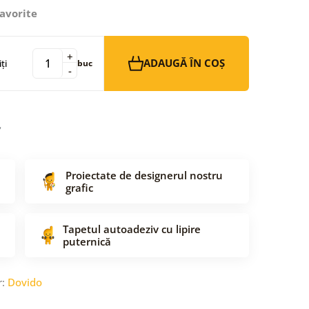
avorite
+
ADAUGĂ ÎN COȘ
ți
buc
-
Proiectate de designerul nostru
grafic
Tapetul autoadeziv cu lipire
puternică
r:
Dovido