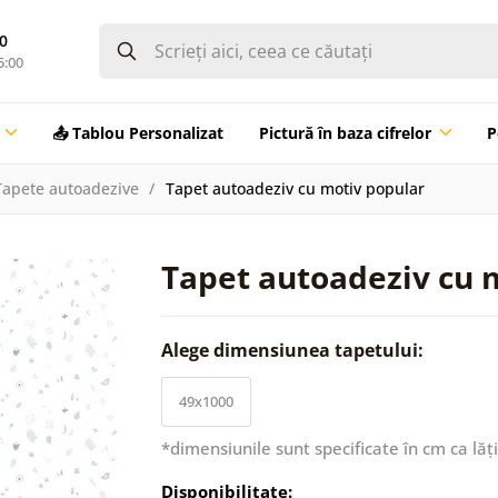
0
5:00
📤 Tablou Personalizat
Pictură în baza cifrelor
P
Tapete autoadezive
Tapet autoadeziv cu motiv popular
Tapet autoadeziv cu 
Alege dimensiunea tapetului:
49x1000
*dimensiunile sunt specificate în cm ca lăț
Disponibilitate: