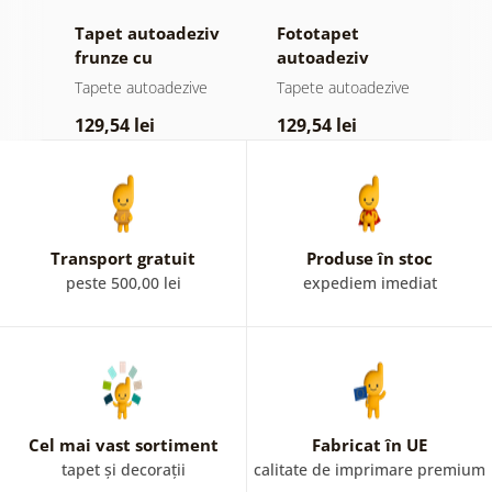
Tapet autoadeziv
Fototapet
T
ul
frunze cu
autoadeziv
h
atingere
pădure în ceață
d
e
Tapete autoadezive
Tapete autoadezive
T
pastelată
129,54 lei
129,54 lei
1
Transport gratuit
Produse în stoc
peste 500,00 lei
expediem imediat
Cel mai vast sortiment
Fabricat în UE
tapet și decorații
calitate de imprimare premium