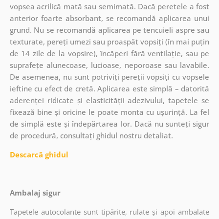
vopsea acrilică mată sau semimată. Dacă peretele a fost
anterior foarte absorbant, se recomandă aplicarea unui
grund. Nu se recomandă aplicarea pe tencuieli aspre sau
texturate, pereți umezi sau proaspăt vopsiți (în mai puțin
de 14 zile de la vopsire), încăperi fără ventilație, sau pe
suprafețe alunecoase, lucioase, neporoase sau lavabile.
De asemenea, nu sunt potriviți pereții vopsiți cu vopsele
ieftine cu efect de cretă. Aplicarea este simplă – datorită
aderenței ridicate și elasticității adezivului, tapetele se
fixează bine și oricine le poate monta cu ușurință. La fel
de simplă este și îndepărtarea lor. Dacă nu sunteți sigur
de procedură, consultați ghidul nostru detaliat.
Descarcă ghidul
Ambalaj sigur
Tapetele autocolante sunt tipărite, rulate și apoi ambalate