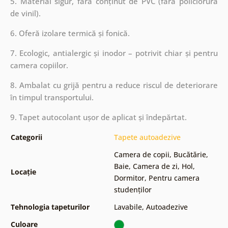
5. Material sigur, fără conținut de PVC (fără policlorură
de vinil).
6. Oferă izolare termică și fonică.
7. Ecologic, antialergic și inodor – potrivit chiar și pentru
camera copiilor.
8. Ambalat cu grijă pentru a reduce riscul de deteriorare
în timpul transportului.
9. Tapet autocolant ușor de aplicat și îndepărtat.
Categorii
Tapete autoadezive
Camera de copii
,
Bucătărie
,
Baie
,
Camera de zi
,
Hol
,
Locație
Dormitor
,
Pentru camera
studenților
Tehnologia tapeturilor
Lavabile
,
Autoadezive
Culoare