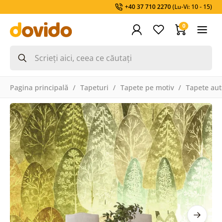
+40 37 710 2270
(Lu-Vi: 10 - 15)
0
Pagina principală
Tapeturi
Tapete pe motiv
Tapete aut