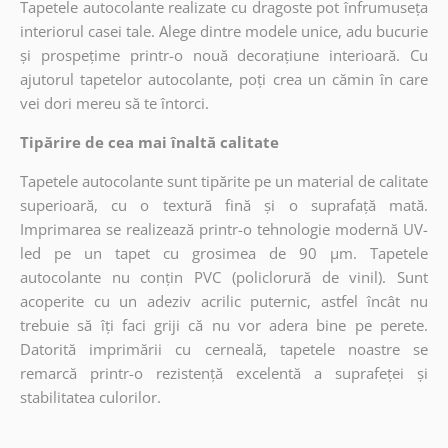
Tapetele autocolante realizate cu dragoste pot înfrumuseța
interiorul casei tale. Alege dintre modele unice, adu bucurie
și prospețime printr-o nouă decorațiune interioară. Cu
ajutorul tapetelor autocolante, poți crea un cămin în care
vei dori mereu să te întorci.
Tipărire de cea mai înaltă calitate
Tapetele autocolante sunt tipărite pe un material de calitate
superioară, cu o textură fină și o suprafață mată.
Imprimarea se realizează printr-o tehnologie modernă UV-
led pe un tapet cu grosimea de 90 µm. Tapetele
autocolante nu conțin PVC (policlorură de vinil). Sunt
acoperite cu un adeziv acrilic puternic, astfel încât nu
trebuie să îți faci griji că nu vor adera bine pe perete.
Datorită imprimării cu cerneală, tapetele noastre se
remarcă printr-o rezistență excelentă a suprafeței și
stabilitatea culorilor.