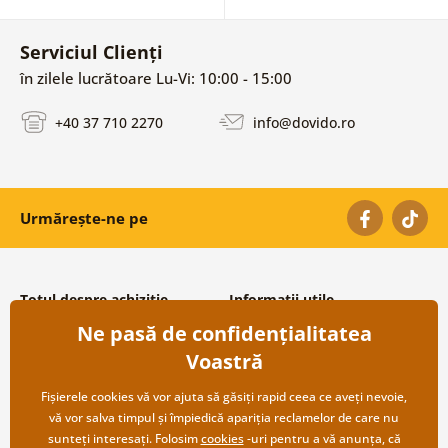
Serviciul Clienți
în zilele lucrătoare Lu-Vi: 10:00 - 15:00
+40 37 710 2270
info@dovido.ro
Urmărește-ne pe
Totul despre achiziție
Informații utile
Ne pasă de confidențialitatea
Condiții și termeni generali
Despre noi
Protecția datelor personale
Întrebări frecvente
Voastră
Transport și modalități de plată
Contacte
Returnare
Cooperare angro
Fișierele cookies vă vor ajuta să găsiți rapid ceea ce aveți nevoie,
vă vor salva timpul și împiedică apariția reclamelor de care nu
sunteți interesați. Folosim
cookies
-uri pentru a vă anunța, că