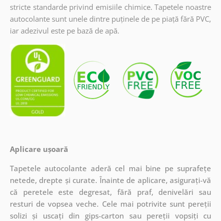
stricte standarde privind emisiile chimice. Tapetele noastre
autocolante sunt unele dintre puținele de pe piață fără PVC,
iar adezivul este pe bază de apă.
Aplicare ușoară
Tapetele autocolante aderă cel mai bine pe suprafețe
netede, drepte și curate. Înainte de aplicare, asigurați-vă
că peretele este degresat, fără praf, denivelări sau
resturi de vopsea veche. Cele mai potrivite sunt pereții
solizi și uscați din gips-carton sau pereții vopsiți cu