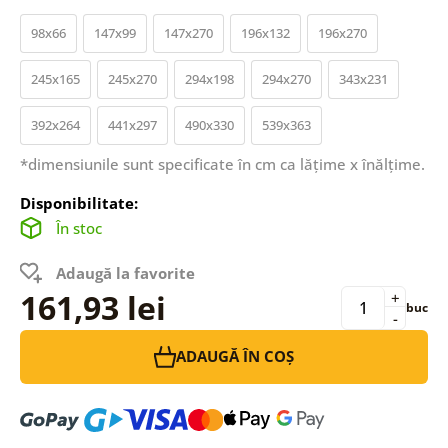
98x66
147x99
147x270
196x132
196x270
245x165
245x270
294x198
294x270
343x231
392x264
441x297
490x330
539x363
*dimensiunile sunt specificate în cm ca lățime x înălțime.
Disponibilitate:
În stoc
Adaugă la favorite
161,93 lei
+
buc
-
ADAUGĂ ÎN COȘ