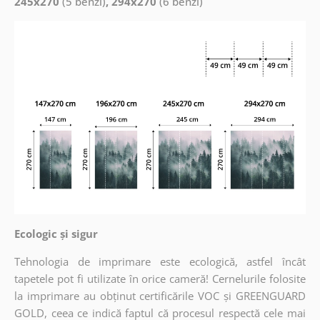
245x270
(5 benzi)
, 294x270
(6 benzi)
Ecologic și sigur
Tehnologia de imprimare este ecologică, astfel încât
tapetele pot fi utilizate în orice cameră! Cernelurile folosite
la imprimare au obținut certificările VOC și GREENGUARD
GOLD, ceea ce indică faptul că procesul respectă cele mai