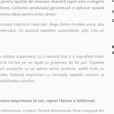
L
pentru spațiile de relaxare. Această tapet este o alegere
llness. Calitatea produsului garantează o aplicare ușoară
T
cesoriu ideal pentru orice cămin.
C
museța interiorul casei tale. Alege dintre modele unice, adu
terioară. Cu ajutorul tapetelor autocolante, poți crea un
B
d
 calitate superioară, cu o textură fină și o suprafață mată.
dernă UV-led pe un tapet cu grosimea de 90 µm. Tapetele
nt acoperite cu un adeziv acrilic puternic, astfel încât nu
erete. Datorită imprimării cu cerneală, tapetele noastre se
tabilitatea culorilor.
ante (exprimate în cm, raport lățime x înălțime):
 dimensiuni și tipuri, fiecare dimensiune fiind compusă din