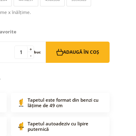
ime x înălțime.
avorite
+
ADAUGĂ ÎN COȘ
buc
-
Tapetul este format din benzi cu
lățime de 49 cm
Tapetul autoadeziv cu lipire
puternică