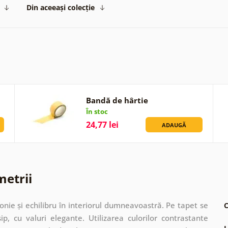
Din aceeași colecție
Bandă de hârtie
În stoc
24,77 lei
ADAUGĂ
metrii
nie și echilibru în interiorul dumneavoastră. Pe tapet se
C
ip, cu valuri elegante. Utilizarea culorilor contrastante