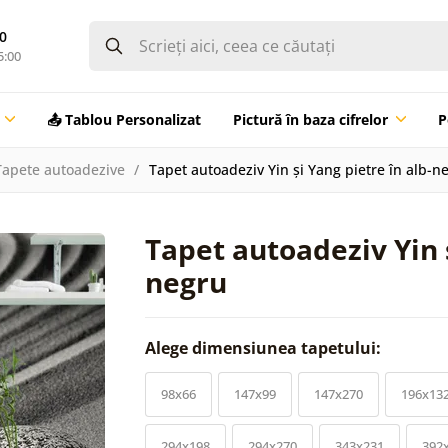
0
5:00
📤 Tablou Personalizat
Pictură în baza cifrelor
P
Tapete autoadezive
Tapet autoadeziv Yin și Yang pietre în alb-n
Tapet autoadeziv Yin ș
negru
Alege dimensiunea tapetului:
98x66
147x99
147x270
196x13
294x198
294x270
343x231
392