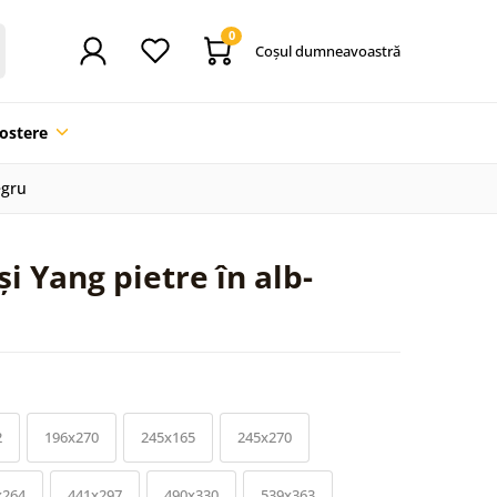
0
Coşul dumneavoastră
ostere
egru
i Yang pietre în alb-
2
196x270
245x165
245x270
x264
441x297
490x330
539x363