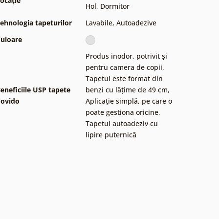
ocație
Hol
,
Dormitor
ehnologia tapeturilor
Lavabile
,
Autoadezive
uloare
Produs inodor, potrivit și
pentru camera de copii
,
Tapetul este format din
eneficiile USP tapete
benzi cu lățime de 49 cm
,
ovido
Aplicație simplă, pe care o
poate gestiona oricine
,
Tapetul autoadeziv cu
lipire puternică