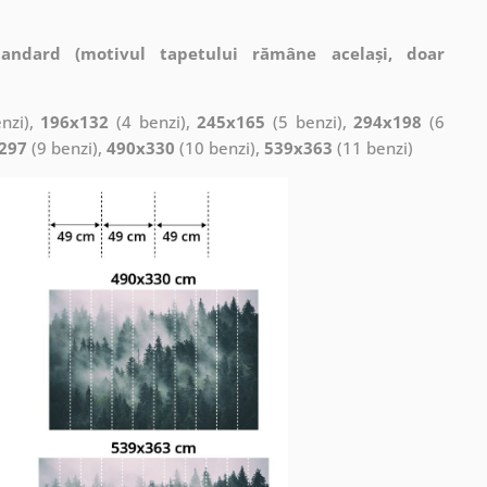
tandard (motivul tapetului rămâne același, doar
nzi),
196x132
(4 benzi),
245x165
(5 benzi),
294x198
(6
297
(9 benzi),
490x330
(10 benzi),
539x363
(11 benzi)