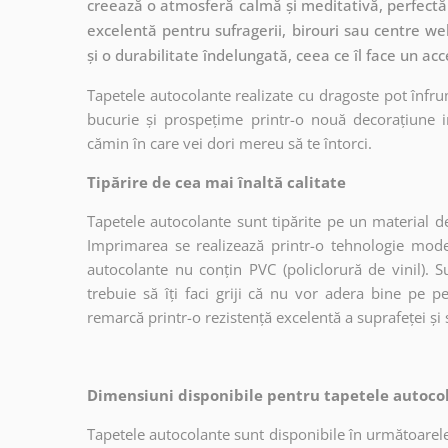
creează o atmosferă calmă și meditativă, perfectă 
excelentă pentru sufragerii, birouri sau centre we
și o durabilitate îndelungată, ceea ce îl face un ac
Tapetele autocolante realizate cu dragoste pot înfru
bucurie și prospețime printr-o nouă decorațiune in
cămin în care vei dori mereu să te întorci.
Tipărire de cea mai înaltă calitate
Tapetele autocolante sunt tipărite pe un material de
Imprimarea se realizează printr-o tehnologie mo
autocolante nu conțin PVC (policlorură de vinil). Su
trebuie să îți faci griji că nu vor adera bine pe p
remarcă printr-o rezistență excelentă a suprafeței și s
Dimensiuni disponibile pentru tapetele autocol
Tapetele autocolante sunt disponibile în următoarele