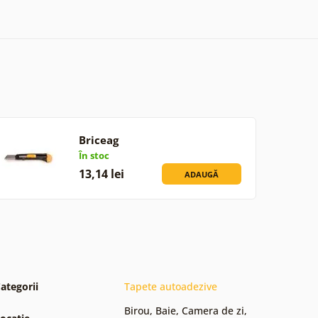
Briceag
În stoc
13,14 lei
ADAUGĂ
ategorii
Tapete autoadezive
Birou
,
Baie
,
Camera de zi
,