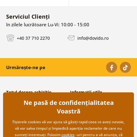
Serviciul Clienți
în zilele lucrătoare Lu-Vi: 10:00 - 15:00
+40 37 710 2270
info@dovido.ro
Urmărește-ne pe
Totul despre achiziție
Informații utile
Ne pasă de confidențialitatea
Condiții și termeni generali
Despre noi
Protecția datelor personale
Întrebări frecvente
Voastră
Transport și modalități de plată
Contacte
Returnare
Cooperare angro
Fișierele cookies vă vor ajuta să găsiți rapid ceea ce aveți nevoie,
vă vor salva timpul și împiedică apariția reclamelor de care nu
sunteți interesați. Folosim
cookies
-uri pentru a vă anunța, că