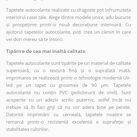
Tapetele autocolante realizate cu dragoste pot înfrumuseța
interiorul casei tale. Alege dintre modele unice, adu bucurie
și prospețime printr-o nouă decorațiune interioară. Cu
ajutorul tapetelor autocolante, poți crea un cămin în care
vei dori mereu să te întorci.
Tipărire de cea mai înaltă calitate
Tapetele autocolante sunt tipărite pe un material de calitate
superioară, cu o textură fină și o suprafață mată.
Imprimarea se realizează printr-o tehnologie modernă UV-
led pe un tapet cu grosimea de 90 µm. Tapetele
autocolante nu conțin PVC (policlorură de vinil). Sunt
acoperite cu un adeziv acrilic puternic, astfel încât nu
trebuie să îți faci griji că nu vor adera bine pe perete.
Datorită imprimării cu cerneală, tapetele noastre se
remarcă printr-o rezistență excelentă a suprafeței și
stabilitatea culorilor.