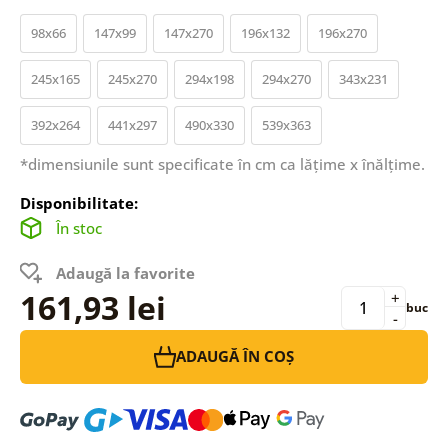
98x66
147x99
147x270
196x132
196x270
245x165
245x270
294x198
294x270
343x231
392x264
441x297
490x330
539x363
*dimensiunile sunt specificate în cm ca lățime x înălțime.
Disponibilitate:
În stoc
Adaugă la favorite
161,93 lei
+
buc
-
ADAUGĂ ÎN COȘ