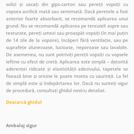
solizi și uscați din gips-carton sau pereții vopsiți cu
vopsea acrilică mată sau semimată. Dacă peretele a fost
anterior foarte absorbant, se recomandă aplicarea unui
grund. Nu se recomandă aplicarea pe tencuieli aspre sau
texturate, pereți umezi sau proaspăt vopsiți (în mai puțin
de 14 zile de la vopsire), încăperi fără ventilație, sau pe
suprafețe alunecoase, lucioase, neporoase sau lavabile.
De asemenea, nu sunt potriviți pereții vopsiți cu vopsele
ieftine cu efect de cretă. Aplicarea este simplă – datorită
aderenței ridicate și elasticității adezivului, tapetele se
fixează bine și oricine le poate monta cu ușurință. La fel
de simplă este și îndepărtarea lor. Dacă nu sunteți sigur
de procedură, consultați ghidul nostru detaliat.
Descarcă ghidul
Ambalaj sigur