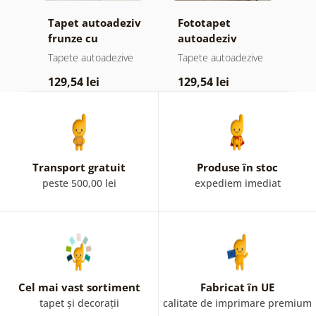
Tapet autoadeziv
Fototapet
T
ul
frunze cu
autoadeziv
h
atingere
pădure în ceață
d
e
Tapete autoadezive
Tapete autoadezive
T
pastelată
129,54 lei
129,54 lei
1
Transport gratuit
Produse în stoc
peste 500,00 lei
expediem imediat
Cel mai vast sortiment
Fabricat în UE
tapet și decorații
calitate de imprimare premium