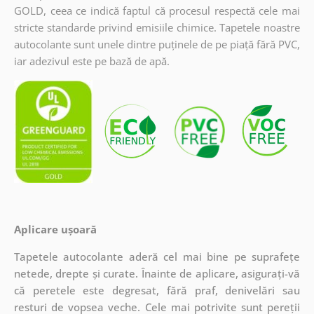
GOLD, ceea ce indică faptul că procesul respectă cele mai
stricte standarde privind emisiile chimice. Tapetele noastre
autocolante sunt unele dintre puținele de pe piață fără PVC,
iar adezivul este pe bază de apă.
Aplicare ușoară
Tapetele autocolante aderă cel mai bine pe suprafețe
netede, drepte și curate. Înainte de aplicare, asigurați-vă
că peretele este degresat, fără praf, denivelări sau
resturi de vopsea veche. Cele mai potrivite sunt pereții