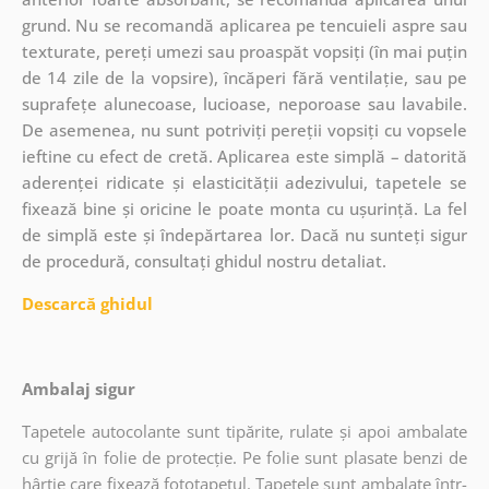
grund. Nu se recomandă aplicarea pe tencuieli aspre sau
texturate, pereți umezi sau proaspăt vopsiți (în mai puțin
de 14 zile de la vopsire), încăperi fără ventilație, sau pe
suprafețe alunecoase, lucioase, neporoase sau lavabile.
De asemenea, nu sunt potriviți pereții vopsiți cu vopsele
ieftine cu efect de cretă. Aplicarea este simplă – datorită
aderenței ridicate și elasticității adezivului, tapetele se
fixează bine și oricine le poate monta cu ușurință. La fel
de simplă este și îndepărtarea lor. Dacă nu sunteți sigur
de procedură, consultați ghidul nostru detaliat.
Descarcă ghidul
Ambalaj sigur
Tapetele autocolante sunt tipărite, rulate și apoi ambalate
cu grijă în folie de protecție. Pe folie sunt plasate benzi de
hârtie care fixează fototapetul. Tapetele sunt ambalate într-