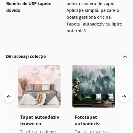
Beneficiile USP tapete
pentru camera de copii
,
dovido
Aplicație simplă, pe care o
poate gestiona oricine
,
Tapetul autoadeziv cu lipire
puternică
Din aceeași colecție
Tapet autoadeziv
Fototapet
T
frunze cu
autoadeziv
h
atingere
pădure în ceață
d
e
Tapete autoadezive
Tapete autoadezive
T