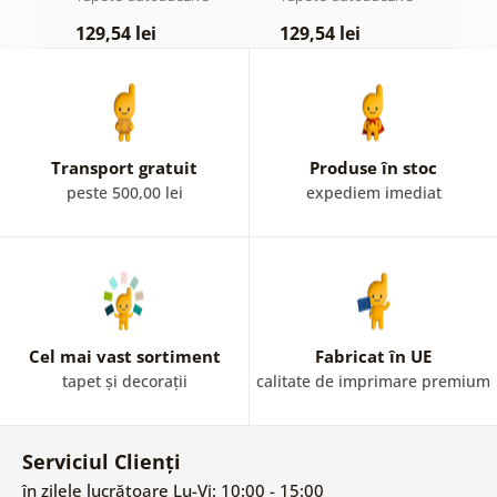
pastelată
129,54 lei
129,54 lei
1
Transport gratuit
Produse în stoc
peste 500,00 lei
expediem imediat
Cel mai vast sortiment
Fabricat în UE
tapet și decorații
calitate de imprimare premium
Serviciul Clienți
în zilele lucrătoare Lu-Vi: 10:00 - 15:00