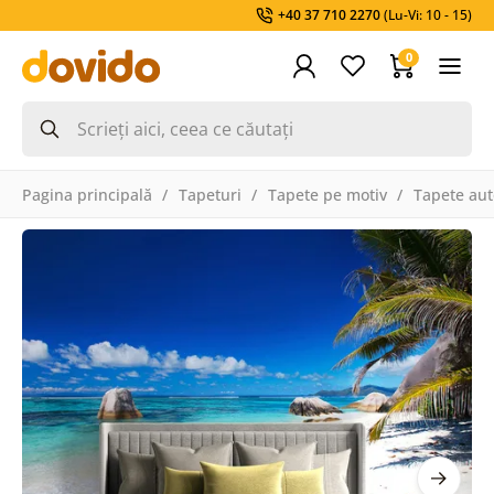
+40 37 710 2270
(Lu-Vi: 10 - 15)
0
Pagina principală
Tapeturi
Tapete pe motiv
Tapete aut