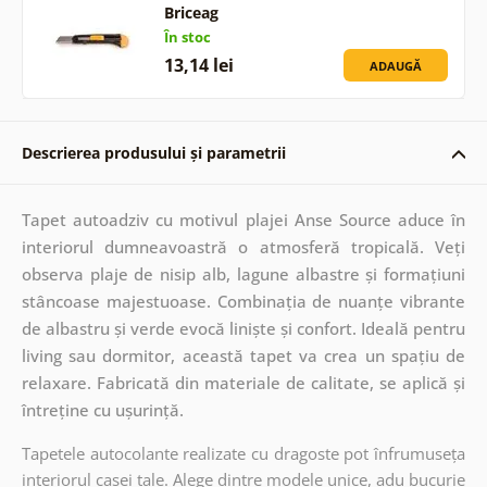
Briceag
În stoc
13,14 lei
ADAUGĂ
Descrierea produsului și parametrii
Tapet autoadziv cu motivul plajei Anse Source aduce în
interiorul dumneavoastră o atmosferă tropicală. Veți
observa plaje de nisip alb, lagune albastre și formațiuni
stâncoase majestuoase. Combinația de nuanțe vibrante
de albastru și verde evocă liniște și confort. Ideală pentru
living sau dormitor, această tapet va crea un spațiu de
relaxare. Fabricată din materiale de calitate, se aplică și
întreține cu ușurință.
Tapetele autocolante realizate cu dragoste pot înfrumuseța
interiorul casei tale. Alege dintre modele unice, adu bucurie