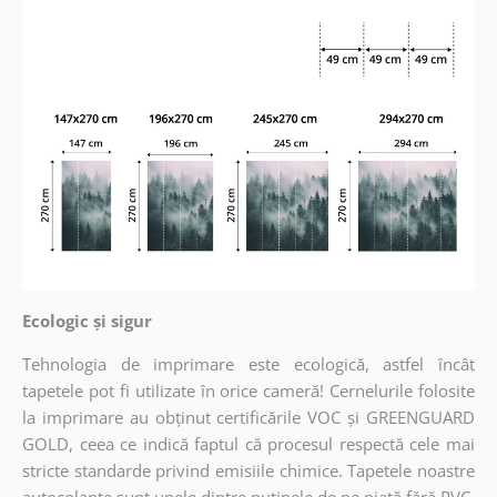
Ecologic și sigur
Tehnologia de imprimare este ecologică, astfel încât
tapetele pot fi utilizate în orice cameră! Cernelurile folosite
la imprimare au obținut certificările VOC și GREENGUARD
GOLD, ceea ce indică faptul că procesul respectă cele mai
stricte standarde privind emisiile chimice. Tapetele noastre
autocolante sunt unele dintre puținele de pe piață fără PVC,