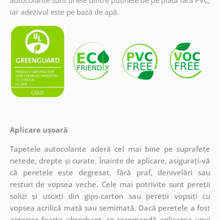
iar adezivul este pe bază de apă.
Aplicare ușoară
Tapetele autocolante aderă cel mai bine pe suprafețe
netede, drepte și curate. Înainte de aplicare, asigurați-vă
că peretele este degresat, fără praf, denivelări sau
resturi de vopsea veche. Cele mai potrivite sunt pereții
solizi și uscați din gips-carton sau pereții vopsiți cu
vopsea acrilică mată sau semimată. Dacă peretele a fost
anterior foarte absorbant, se recomandă aplicarea unui