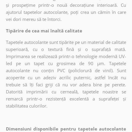
și prospețime printr-o nouă decorațiune interioară. Cu
ajutorul tapetelor autocolante, poți crea un cămin în care
vei dori mereu să te întorci.
Tipărire de cea mai înaltă calitate
Tapetele autocolante sunt tipărite pe un material de calitate
superioară, cu o textură fină și o suprafață mată.
Imprimarea se realizează printr-o tehnologie modernă UV-
led pe un tapet cu grosimea de 90 µm. Tapetele
autocolante nu conțin PVC (policlorură de vinil). Sunt
acoperite cu un adeziv acrilic puternic, astfel încât nu
trebuie să îți faci griji că nu vor adera bine pe perete.
Datorită imprimării cu cerneală, tapetele noastre se
remarcă printr-o rezistență excelentă a suprafeței și
stabilitatea culorilor.
Dimensiuni disponibile pentru tapetele autocolante