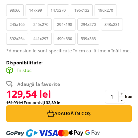
98x66
147x99
147x270
196x132
196x270
245x165
245x270
294x198
294x270
343x231
392x264
441x297
490x330
539x363
*dimensiunile sunt specificate în cm ca lățime x înălțime.
Disponibilitate:
În stoc
Adaugă la favorite
129,54 lei
+
buc
-
161,93 lei
Economisiți
32,39 lei
ADAUGĂ ÎN COȘ