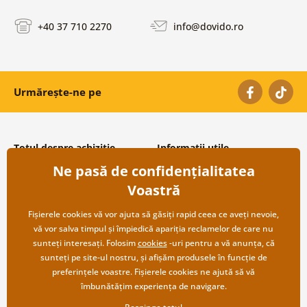
+40 37 710 2270
info@dovido.ro
Urmărește-ne pe
Totul despre achiziție
Informații utile
Ne pasă de confidențialitatea
Condiții și termeni generali
Despre noi
Protecția datelor personale
Întrebări frecvente
Voastră
Transport și modalități de plată
Contacte
Returnare
Cooperare angro
Fișierele cookies vă vor ajuta să găsiți rapid ceea ce aveți nevoie,
vă vor salva timpul și împiedică apariția reclamelor de care nu
sunteți interesați. Folosim
cookies
-uri pentru a vă anunța, că
sunteți pe site-ul nostru, și afișăm produsele în funcție de
preferințele voastre. Fișierele cookies ne ajută să vă
îmbunătățim experiența de navigare.