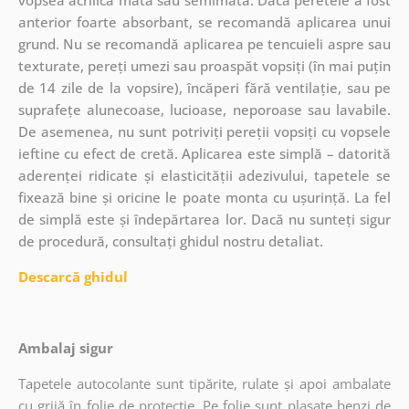
anterior foarte absorbant, se recomandă aplicarea unui
grund. Nu se recomandă aplicarea pe tencuieli aspre sau
texturate, pereți umezi sau proaspăt vopsiți (în mai puțin
de 14 zile de la vopsire), încăperi fără ventilație, sau pe
suprafețe alunecoase, lucioase, neporoase sau lavabile.
De asemenea, nu sunt potriviți pereții vopsiți cu vopsele
ieftine cu efect de cretă. Aplicarea este simplă – datorită
aderenței ridicate și elasticității adezivului, tapetele se
fixează bine și oricine le poate monta cu ușurință. La fel
de simplă este și îndepărtarea lor. Dacă nu sunteți sigur
de procedură, consultați ghidul nostru detaliat.
Descarcă ghidul
Ambalaj sigur
Tapetele autocolante sunt tipărite, rulate și apoi ambalate
cu grijă în folie de protecție. Pe folie sunt plasate benzi de