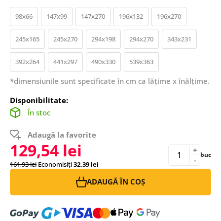
98x66
147x99
147x270
196x132
196x270
245x165
245x270
294x198
294x270
343x231
392x264
441x297
490x330
539x363
*dimensiunile sunt specificate în cm ca lățime x înălțime.
Disponibilitate:
În stoc
Adaugă la favorite
129,54 lei
+
buc
-
161,93 lei
Economisiți
32,39 lei
ADAUGĂ ÎN COȘ