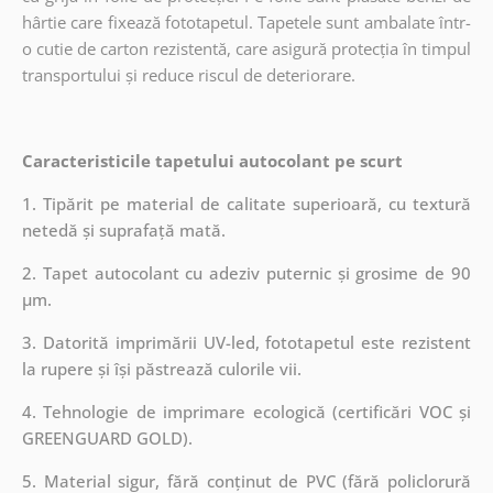
hârtie care fixează fototapetul. Tapetele sunt ambalate într-
o cutie de carton rezistentă, care asigură protecția în timpul
transportului și reduce riscul de deteriorare.
Caracteristicile tapetului autocolant pe scurt
1. Tipărit pe material de calitate superioară, cu textură
netedă și suprafață mată.
2. Tapet autocolant cu adeziv puternic și grosime de 90
µm.
3. Datorită imprimării UV-led, fototapetul este rezistent
la rupere și își păstrează culorile vii.
4. Tehnologie de imprimare ecologică (certificări VOC și
GREENGUARD GOLD).
5. Material sigur, fără conținut de PVC (fără policlorură