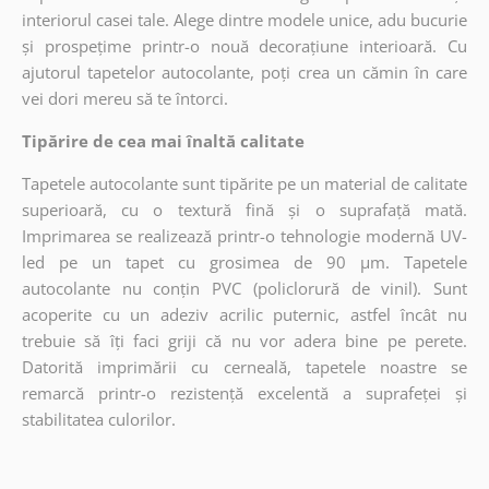
interiorul casei tale. Alege dintre modele unice, adu bucurie
și prospețime printr-o nouă decorațiune interioară. Cu
ajutorul tapetelor autocolante, poți crea un cămin în care
vei dori mereu să te întorci.
Tipărire de cea mai înaltă calitate
Tapetele autocolante sunt tipărite pe un material de calitate
superioară, cu o textură fină și o suprafață mată.
Imprimarea se realizează printr-o tehnologie modernă UV-
led pe un tapet cu grosimea de 90 µm. Tapetele
autocolante nu conțin PVC (policlorură de vinil). Sunt
acoperite cu un adeziv acrilic puternic, astfel încât nu
trebuie să îți faci griji că nu vor adera bine pe perete.
Datorită imprimării cu cerneală, tapetele noastre se
remarcă printr-o rezistență excelentă a suprafeței și
stabilitatea culorilor.