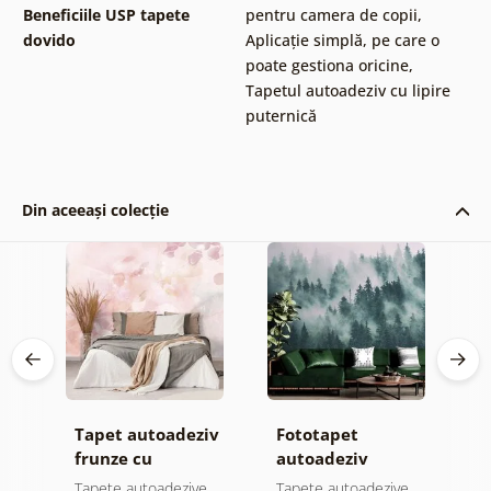
Beneficiile USP tapete
pentru camera de copii
,
dovido
Aplicație simplă, pe care o
poate gestiona oricine
,
Tapetul autoadeziv cu lipire
puternică
Din aceeași colecție
Tapet autoadeziv
Fototapet
T
ul
frunze cu
autoadeziv
h
atingere
pădure în ceață
d
e
Tapete autoadezive
Tapete autoadezive
T