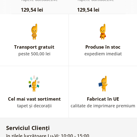
pastelată
129,54 lei
129,54 lei
1
Transport gratuit
Produse în stoc
peste 500,00 lei
expediem imediat
Cel mai vast sortiment
Fabricat în UE
tapet și decorații
calitate de imprimare premium
Serviciul Clienți
în zilele lucrătoare Lu-Vi: 10:00 - 15:00