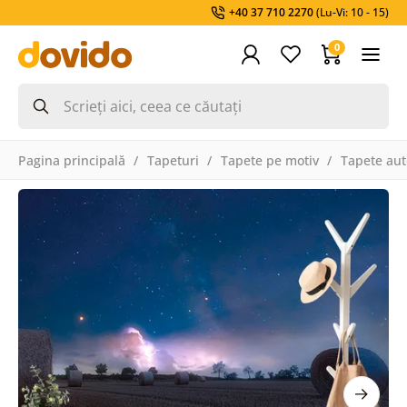
+40 37 710 2270
(Lu-Vi: 10 - 15)
0
Pagina principală
Tapeturi
Tapete pe motiv
Tapete aut