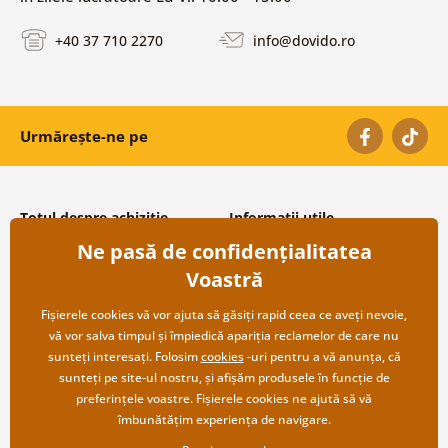
+40 37 710 2270
info@dovido.ro
Urmărește-ne pe
Totul despre achiziție
Informații utile
Ne pasă de confidențialitatea
Condiții și termeni generali
Despre noi
Protecția datelor personale
Întrebări frecvente
Voastră
Transport și modalități de plată
Contacte
Returnare
Cooperare angro
Fișierele cookies vă vor ajuta să găsiți rapid ceea ce aveți nevoie,
vă vor salva timpul și împiedică apariția reclamelor de care nu
sunteți interesați. Folosim
cookies
-uri pentru a vă anunța, că
sunteți pe site-ul nostru, și afișăm produsele în funcție de
preferințele voastre. Fișierele cookies ne ajută să vă
îmbunătățim experiența de navigare.