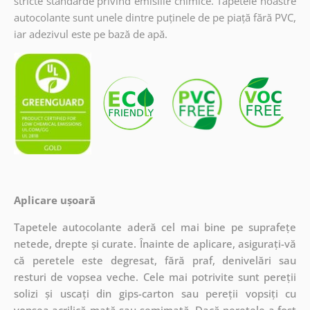
stricte standarde privind emisiile chimice. Tapetele noastre
autocolante sunt unele dintre puținele de pe piață fără PVC,
iar adezivul este pe bază de apă.
Aplicare ușoară
Tapetele autocolante aderă cel mai bine pe suprafețe
netede, drepte și curate. Înainte de aplicare, asigurați-vă
că peretele este degresat, fără praf, denivelări sau
resturi de vopsea veche. Cele mai potrivite sunt pereții
solizi și uscați din gips-carton sau pereții vopsiți cu
vopsea acrilică mată sau semimată. Dacă peretele a fost