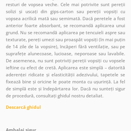
resturi de vopsea veche. Cele mai potrivite sunt pereții
solizi și uscați din gips-carton sau pereții vopsiți cu
vopsea acrilică mată sau semimată. Dacă peretele a fost
anterior foarte absorbant, se recomandă aplicarea unui
grund. Nu se recomandă aplicarea pe tencuieli aspre sau
texturate, pereți umezi sau proaspăt vopsiți (în mai puțin
de 14 zile de la vopsire), încăperi fără ventilație, sau pe
suprafețe alunecoase, lucioase, neporoase sau lavabile.
De asemenea, nu sunt potriviți pereții vopsiți cu vopsele
ieftine cu efect de cretă. Aplicarea este simplă – datorită
aderenței ridicate și elasticității adezivului, tapetele se
fixează bine și oricine le poate monta cu ușurință. La fel
de simplă este și îndepărtarea lor. Dacă nu sunteți sigur
de procedură, consultați ghidul nostru detaliat.
Descarcă ghidul
Ambalaj sigur