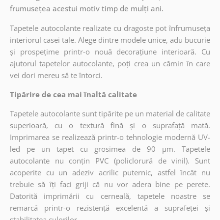
frumusețea acestui motiv timp de mulți ani.
Tapetele autocolante realizate cu dragoste pot înfrumuseța
interiorul casei tale. Alege dintre modele unice, adu bucurie
și prospețime printr-o nouă decorațiune interioară. Cu
ajutorul tapetelor autocolante, poți crea un cămin în care
vei dori mereu să te întorci.
Tipărire de cea mai înaltă calitate
Tapetele autocolante sunt tipărite pe un material de calitate
superioară, cu o textură fină și o suprafață mată.
Imprimarea se realizează printr-o tehnologie modernă UV-
led pe un tapet cu grosimea de 90 µm. Tapetele
autocolante nu conțin PVC (policlorură de vinil). Sunt
acoperite cu un adeziv acrilic puternic, astfel încât nu
trebuie să îți faci griji că nu vor adera bine pe perete.
Datorită imprimării cu cerneală, tapetele noastre se
remarcă printr-o rezistență excelentă a suprafeței și
stabilitatea culorilor.