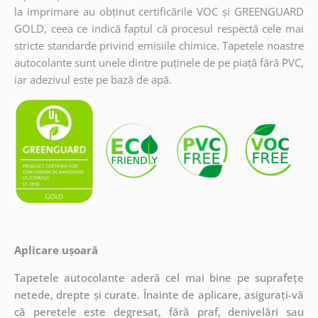
la imprimare au obținut certificările VOC și GREENGUARD
GOLD, ceea ce indică faptul că procesul respectă cele mai
stricte standarde privind emisiile chimice. Tapetele noastre
autocolante sunt unele dintre puținele de pe piață fără PVC,
iar adezivul este pe bază de apă.
Aplicare ușoară
Tapetele autocolante aderă cel mai bine pe suprafețe
netede, drepte și curate. Înainte de aplicare, asigurați-vă
că peretele este degresat, fără praf, denivelări sau