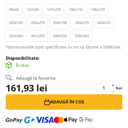
98x66
147x99
147x270
196x132
196x270
245x165
245x270
294x198
294x270
343x231
392x264
441x297
490x330
539x363
*dimensiunile sunt specificate în cm ca lățime x înălțime.
Disponibilitate:
În stoc
Adaugă la favorite
161,93 lei
+
buc
-
ADAUGĂ ÎN COȘ