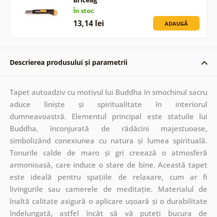
În stoc
13,14 lei
ADAUGĂ
Descrierea produsului și parametrii
Tapet autoadziv cu motivul lui Buddha în smochinul sacru
aduce liniște și spiritualitate în interiorul
dumneavoastră. Elementul principal este statuile lui
Buddha, înconjurată de rădăcini majestuoase,
simbolizând conexiunea cu natura și lumea spirituală.
Tonurile calde de maro și gri creează o atmosferă
armonioasă, care induce o stare de bine. Această tapet
este ideală pentru spațiile de relaxare, cum ar fi
livingurile sau camerele de meditație. Materialul de
înaltă calitate asigură o aplicare ușoară și o durabilitate
îndelungată, astfel încât să vă puteți bucura de