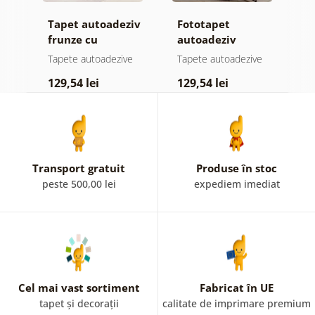
Tapet autoadeziv
Fototapet
T
ul
frunze cu
autoadeziv
h
atingere
pădure în ceață
d
e
Tapete autoadezive
Tapete autoadezive
T
pastelată
129,54 lei
129,54 lei
1
Transport gratuit
Produse în stoc
peste 500,00 lei
expediem imediat
Cel mai vast sortiment
Fabricat în UE
tapet și decorații
calitate de imprimare premium