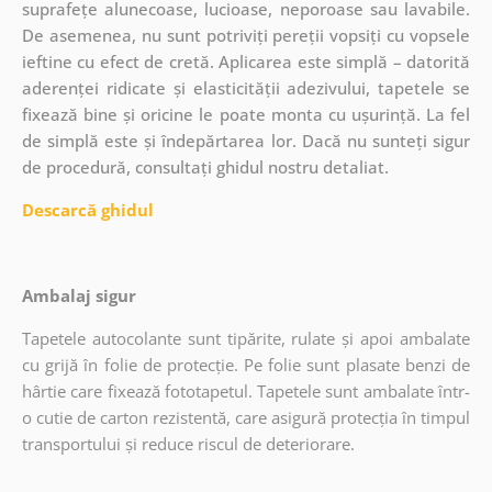
suprafețe alunecoase, lucioase, neporoase sau lavabile.
De asemenea, nu sunt potriviți pereții vopsiți cu vopsele
ieftine cu efect de cretă. Aplicarea este simplă – datorită
aderenței ridicate și elasticității adezivului, tapetele se
fixează bine și oricine le poate monta cu ușurință. La fel
de simplă este și îndepărtarea lor. Dacă nu sunteți sigur
de procedură, consultați ghidul nostru detaliat.
Descarcă ghidul
Ambalaj sigur
Tapetele autocolante sunt tipărite, rulate și apoi ambalate
cu grijă în folie de protecție. Pe folie sunt plasate benzi de
hârtie care fixează fototapetul. Tapetele sunt ambalate într-
o cutie de carton rezistentă, care asigură protecția în timpul
transportului și reduce riscul de deteriorare.