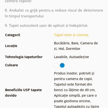
camera copiilor.
8. Ambalat cu grijă pentru a reduce riscul de deteriorare
în timpul transportului.
9. Tapet autocolant ușor de aplicat și îndepărtat.
Categorii
Tapet stele și cosmos
Bucătărie
,
Baie
,
Camera de
Locație
zi
,
Hol
,
Dormitor
Tehnologia tapeturilor
Lavabile
,
Autoadezive
Culoare
Produs inodor, potrivit și
pentru camera de copii
,
Tapetul este format din
Beneficiile USP tapete
benzi cu lățime de 49 cm
,
dovido
Aplicație simplă, pe care o
poate gestiona oricine
,
Tapetul autoadeziv cu lipire