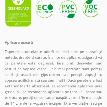
Aplicare ușoară
Tapetele autocolante aderă cel mai bine pe suprafețe
netede, drepte și curate. Înainte de aplicare, asigurați-vă
că peretele este degresat, fără praf, denivelări sau
resturi de vopsea veche. Cele mai potrivite sunt pereții
solizi și uscați din gips-carton sau pereții vopsiți cu
vopsea acrilică mată sau semimată. Dacă peretele a fost
anterior foarte absorbant, se recomandă aplicarea unui
grund. Nu se recomandă aplicarea pe tencuieli aspre sau
texturate, pereți umezi sau proaspăt vopsiți (în mai puțin
de 14 zile de la vopsire), încăperi fără ventilație, sau pe