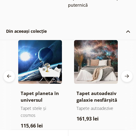
puternică
Din aceeași colecție
iv
Tapet planeta în
Tapet autoadeziv
F
universul
galaxie nesfârșită
a
v
e
Tapet stele și
Tapete autoadezive
T
cosmos
161,93 lei
1
115,66 lei