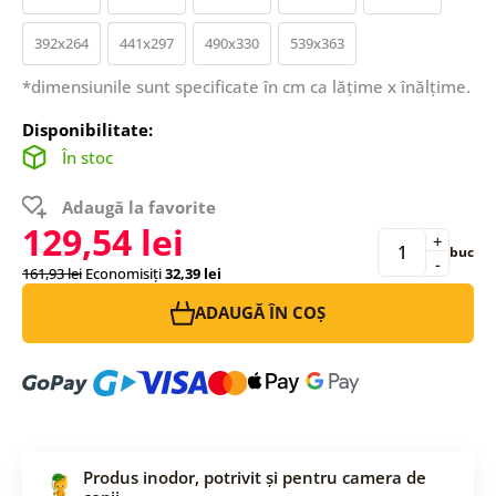
392x264
441x297
490x330
539x363
*dimensiunile sunt specificate în cm ca lățime x înălțime.
Disponibilitate:
În stoc
Adaugă la favorite
129,54 lei
+
buc
-
161,93 lei
Economisiți
32,39 lei
ADAUGĂ ÎN COȘ
Produs inodor, potrivit și pentru camera de