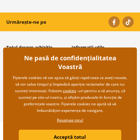
Urmărește-ne pe
Totul despre achiziție
Informații utile
Ne pasă de confidențialitatea
Condiții și termeni generali
Despre noi
Protecția datelor personale
Întrebări frecvente
Voastră
Transport și modalități de plată
Contacte
Returnare
Cooperare angro
Fișierele cookies vă vor ajuta să găsiți rapid ceea ce aveți nevoie,
vă vor salva timpul și împiedică apariția reclamelor de care nu
sunteți interesați. Folosim
cookies
-uri pentru a vă anunța, că
sunteți pe site-ul nostru, și afișăm produsele în funcție de
preferințele voastre. Fișierele cookies ne ajută să vă
îmbunătățim experiența de navigare.
Respinge totul
Copyright ©2019 © Dovido.ro.
Acceptă totul
Webdesign
Litvanyi.sk
| Magazinul online a fost creat de