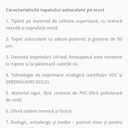
Caracteristicile tapetului autocolant pe scurt
1. Tipărit pe material de calitate superioară, cu textură
netedă și suprafață mată.
2. Tapet autocolant cu adeziv puternic și grosime de 90
µm.
3. Datorită imprimării UV-led, fototapetul este rezistent
la rupere și își păstrează culorile vii.
4. Tehnologie de imprimare ecologică (certificări VOC și
GREENGUARD GOLD).
5. Material sigur, fără conținut de PVC (fără policlorură
de vinil).
6. Oferă izolare termică și fonică.
7. Ecologic, antialergic și inodor – potrivit chiar și pentru