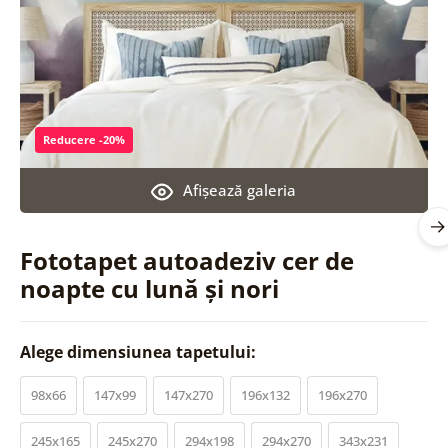
Reducere -20%
Afişează galeria
Fototapet autoadeziv cer de
noapte cu lună și nori
Alege dimensiunea tapetului:
98x66
147x99
147x270
196x132
196x270
245x165
245x270
294x198
294x270
343x231