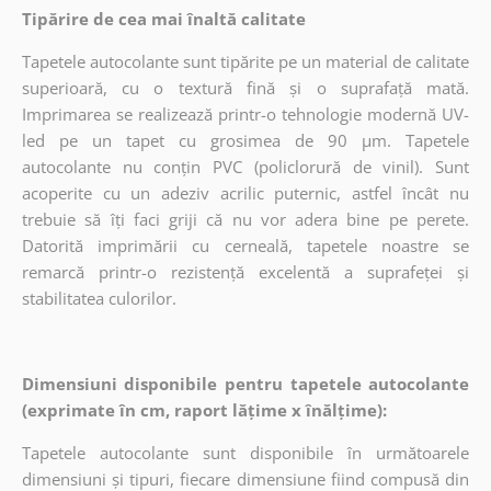
Tipărire de cea mai înaltă calitate
Tapetele autocolante sunt tipărite pe un material de calitate
superioară, cu o textură fină și o suprafață mată.
Imprimarea se realizează printr-o tehnologie modernă UV-
led pe un tapet cu grosimea de 90 µm. Tapetele
autocolante nu conțin PVC (policlorură de vinil). Sunt
acoperite cu un adeziv acrilic puternic, astfel încât nu
trebuie să îți faci griji că nu vor adera bine pe perete.
Datorită imprimării cu cerneală, tapetele noastre se
remarcă printr-o rezistență excelentă a suprafeței și
stabilitatea culorilor.
Dimensiuni disponibile pentru tapetele autocolante
(exprimate în cm, raport lățime x înălțime):
Tapetele autocolante sunt disponibile în următoarele
dimensiuni și tipuri, fiecare dimensiune fiind compusă din