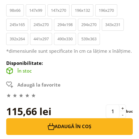
98x66
147x99
147x270
196x132
196x270
245x165
245x270
294x198
294x270
343x231
392x264
441x297
490x330
539x363
*dimensiunile sunt specificate în cm ca lățime x înălțime.
Disponibilitate:
În stoc
Adaugă la favorite
115,66 lei
+
buc
-
ADAUGĂ ÎN COȘ