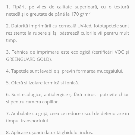
1.
Tipărit pe vlies de calitate superioară, cu o textură
2
netedă și o greutate de până la
170 g/m
.
2.
Datorită imprimării cu cerneală UV-led, fototapetele sunt
rezistente la rupere și își păstrează culorile vii pentru mult
timp.
3.
Tehnica de imprimare este ecologică (certificări VOC și
GREENGUARD GOLD).
4. Tapetele sunt lavabile și previn formarea mucegaiului.
5. Oferă și izolare termică și fonică.
6.
Sunt ecologice, antialergice și fără miros - potrivite chiar
și pentru camera copiilor.
7.
Ambalate cu grijă, ceea ce reduce riscul de deteriorare în
timpul transportului.
8.
Aplicare ușoară datorită ghidului inclus.