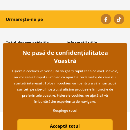
Urmărește-ne pe
Totul despre achiziție
Informații utile
Ne pasă de confidențialitatea
Condiții și termeni generali
Despre noi
Protecția datelor personale
Întrebări frecvente
Voastră
Transport și modalități de plată
Contacte
Returnare
Cooperare angro
Fișierele cookies vă vor ajuta să găsiți rapid ceea ce aveți nevoie,
vă vor salva timpul și împiedică apariția reclamelor de care nu
sunteți interesați. Folosim
cookies
-uri pentru a vă anunța, că
sunteți pe site-ul nostru, și afișăm produsele în funcție de
preferințele voastre. Fișierele cookies ne ajută să vă
îmbunătățim experiența de navigare.
Respinge totul
Copyright ©2019 © Dovido.ro.
Acceptă totul
Webdesign
Litvanyi.sk
| Magazinul online a fost creat de