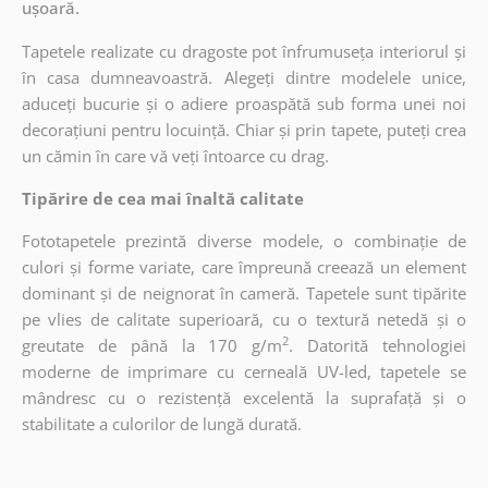
ușoară.
Tapetele realizate cu dragoste pot înfrumuseța interiorul și
în casa dumneavoastră. Alegeți dintre modelele unice,
aduceți bucurie și o adiere proaspătă sub forma unei noi
decorațiuni pentru locuință. Chiar și prin tapete, puteți crea
un cămin în care vă veți întoarce cu drag.
Tipărire de cea mai înaltă calitate
Fototapetele prezintă diverse modele, o combinație de
culori și forme variate, care împreună creează un element
dominant și de neignorat în cameră. Tapetele sunt tipărite
pe vlies de calitate superioară, cu o textură netedă și o
2
greutate de până la 170 g/m
. Datorită tehnologiei
moderne de imprimare cu cerneală UV-led, tapetele se
mândresc cu o rezistență excelentă la suprafață și o
stabilitate a culorilor de lungă durată.