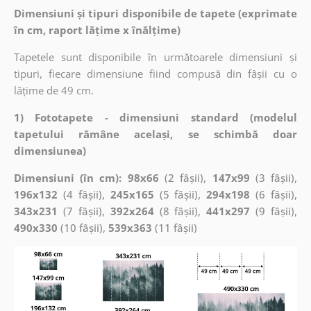
Dimensiuni și tipuri disponibile de tapete (exprimate
în cm, raport lățime x înălțime)
Tapetele sunt disponibile în următoarele dimensiuni și
tipuri, fiecare dimensiune fiind compusă din fâșii cu o
lățime de 49 cm.
1) Fototapete - dimensiuni standard (modelul
tapetului rămâne același, se schimbă doar
dimensiunea)
Dimensiuni (în cm): 98x66
(2 fâșii),
147x99
(3 fâșii),
196x132
(4 fâșii),
245x165
(5 fâșii),
294x198
(6 fâșii),
343x231
(7 fâșii),
392x264
(8 fâșii),
441x297
(9 fâșii),
490x330
(10 fâșii),
539x363
(11 fâșii)