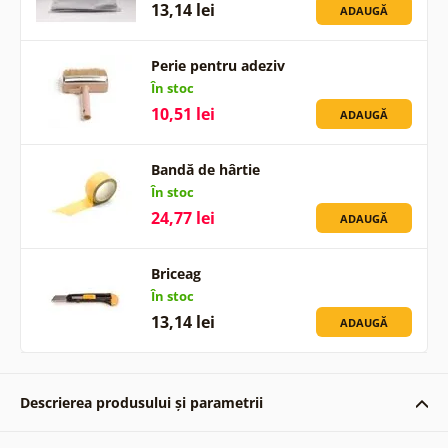
13,14 lei
ADAUGĂ
Perie pentru adeziv
În stoc
10,51 lei
ADAUGĂ
Bandă de hârtie
În stoc
24,77 lei
ADAUGĂ
Briceag
În stoc
13,14 lei
ADAUGĂ
Descrierea produsului și parametrii