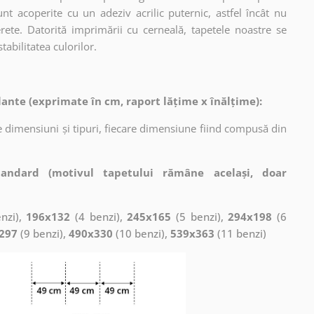
nt acoperite cu un adeziv acrilic puternic, astfel încât nu
erete. Datorită imprimării cu cerneală, tapetele noastre se
tabilitatea culorilor.
ante (exprimate în cm, raport lățime x înălțime):
 dimensiuni și tipuri, fiecare dimensiune fiind compusă din
tandard (motivul tapetului rămâne același, doar
nzi),
196x132
(4 benzi),
245x165
(5 benzi),
294x198
(6
297
(9 benzi),
490x330
(10 benzi),
539x363
(11 benzi)