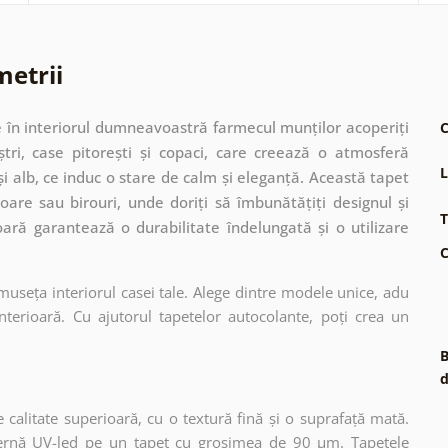
metrii
 în interiorul dumneavoastră farmecul munților acoperiți
C
tri, case pitorești și copaci, care creează o atmosferă
L
și alb, ce induc o stare de calm și eleganță. Această tapet
are sau birouri, unde doriți să îmbunătățiți designul și
T
oară garantează o durabilitate îndelungată și o utilizare
C
museța interiorul casei tale. Alege dintre modele unice, adu
terioară. Cu ajutorul tapetelor autocolante, poți crea un
B
d
 calitate superioară, cu o textură fină și o suprafață mată.
dernă UV-led pe un tapet cu grosimea de 90 µm. Tapetele