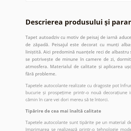
Descrierea produsului și para
Tapet autoadziv cu motiv de peisaj de iarnă aduce
de zăpadă. Peisajul este decorat cu munți albaș
liniștită. Aici predomină nuanțele reci de albastru 
se potrivește de minune în camere de zi, dormito
atmosfera. Materialul de calitate și aplicarea uș
fără probleme.
Tapetele autocolante realizate cu dragoste pot înfru
bucurie și prospețime printr-o nouă decorațiune in
cămin în care vei dori mereu să te întorci.
Tipărire de cea mai înaltă calitate
Tapetele autocolante sunt tipărite pe un material de
Imprimarea se realizează printr-o tehnologie mo