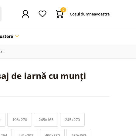
0
Coşul dumneavoastră
ostere
ri
aj de iarnă cu munți
2
196x270
245x165
245x270
x264
441x297
490x330
539x363