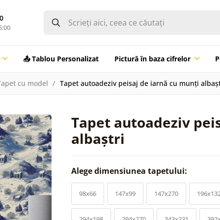
0
5:00
📤 Tablou Personalizat
Pictură în baza cifrelor
P
Tapet cu model
Tapet autoadeziv peisaj de iarnă cu munți albașt
Tapet autoadeziv peis
albaștri
Alege dimensiunea tapetului:
98x66
147x99
147x270
196x13
294x198
294x270
343x231
392