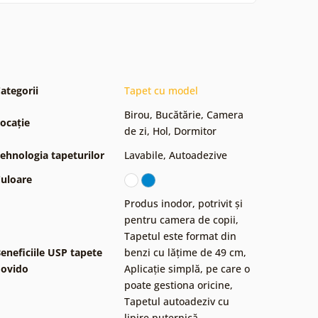
ategorii
Tapet cu model
Birou
,
Bucătărie
,
Camera
ocație
de zi
,
Hol
,
Dormitor
ehnologia tapeturilor
Lavabile
,
Autoadezive
uloare
Produs inodor, potrivit și
pentru camera de copii
,
Tapetul este format din
eneficiile USP tapete
benzi cu lățime de 49 cm
,
ovido
Aplicație simplă, pe care o
poate gestiona oricine
,
Tapetul autoadeziv cu
lipire puternică