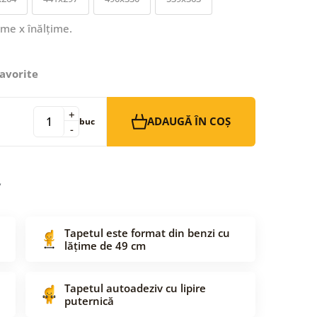
ime x înălțime.
avorite
+
ADAUGĂ ÎN COȘ
buc
-
Tapetul este format din benzi cu
lățime de 49 cm
Tapetul autoadeziv cu lipire
puternică