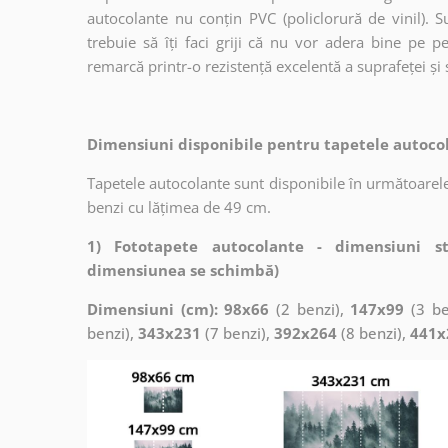
autocolante nu conțin PVC (policlorură de vinil). Su
trebuie să îți faci griji că nu vor adera bine pe p
remarcă printr-o rezistență excelentă a suprafeței și s
Dimensiuni disponibile pentru tapetele autocol
Tapetele autocolante sunt disponibile în următoarele
benzi cu lățimea de 49 cm.
1) Fototapete autocolante - dimensiuni s
dimensiunea se schimbă)
Dimensiuni (cm): 98x66
(2 benzi),
147x99
(3 be
benzi),
343x231
(7 benzi),
392x264
(8 benzi),
441x