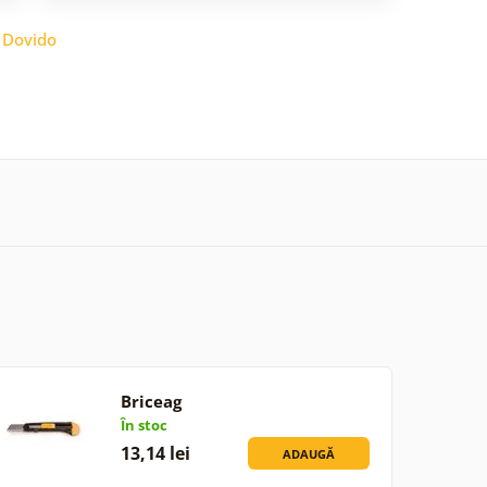
:
Dovido
Briceag
În stoc
13,14 lei
ADAUGĂ