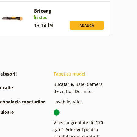
Briceag
În stoc
13,14 lei
ADAUGĂ
ategorii
Tapet cu model
Bucătărie
,
Baie
,
Camera
ocație
de zi
,
Hol
,
Dormitor
ehnologia tapeturilor
Lavabile
,
Vlies
uloare
Vlies cu greutate de 170
g/m²
,
Adezivul pentru
tapetul primiți gratuit
,