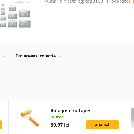
Număr din catalog: tap3108 Producător:
Din aceeași colecție
Rolă pentru tapet
În stoc
30,97 lei
ADAUGĂ