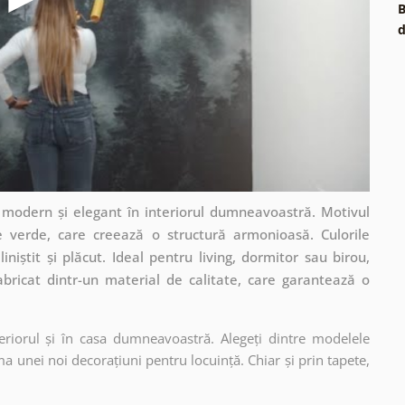
B
d
 modern și elegant în interiorul dumneavoastră. Motivul
de verde, care creează o structură armonioasă. Culorile
niștit și plăcut. Ideal pentru living, dormitor sau birou,
bricat dintr-un material de calitate, care garantează o
eriorul și în casa dumneavoastră. Alegeți dintre modelele
a unei noi decorațiuni pentru locuință. Chiar și prin tapete,