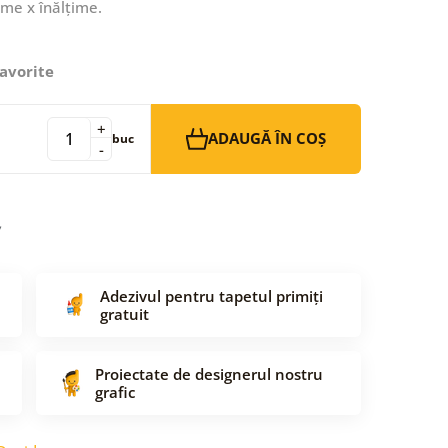
ime x înălțime.
avorite
+
ADAUGĂ ÎN COȘ
buc
-
Adezivul pentru tapetul primiți
gratuit
Proiectate de designerul nostru
grafic