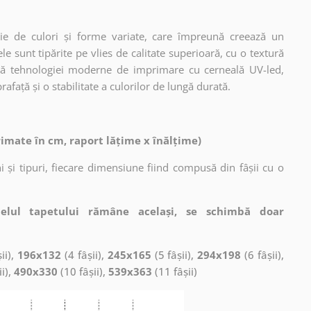
ie de culori și forme variate, care împreună creează un
 sunt tipărite pe vlies de calitate superioară, cu o textură
ită tehnologiei moderne de imprimare cu cerneală UV-led,
afață și o stabilitate a culorilor de lungă durată.
rimate în cm, raport lățime x înălțime)
 și tipuri, fiecare dimensiune fiind compusă din fâșii cu o
elul tapetului rămâne același, se schimbă doar
ii),
196x132
(4 fâșii),
245x165
(5 fâșii),
294x198
(6 fâșii),
ii),
490x330
(10 fâșii),
539x363
(11 fâșii)