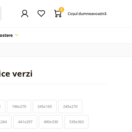
0
Coşul dumneavoastră
ostere
ce verzi
2
196x270
245x165
245x270
x264
441x297
490x330
539x363