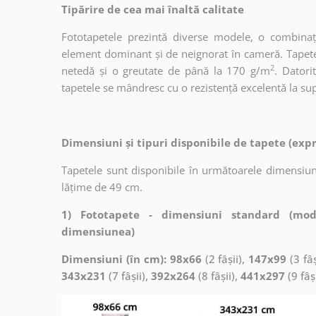
Tipărire de cea mai înaltă calitate
Fototapetele prezintă diverse modele, o combinaț
element dominant și de neignorat în cameră. Tapetele
2
netedă și o greutate de până la 170 g/m
. Dator
tapetele se mândresc cu o rezistență excelentă la supr
Dimensiuni și tipuri disponibile de tapete (exp
Tapetele sunt disponibile în următoarele dimensiuni
lățime de 49 cm.
1) Fototapete - dimensiuni standard (mod
dimensiunea)
Dimensiuni (în cm): 98x66
(2 fâșii),
147x99
(3 fâș
343x231
(7 fâșii),
392x264
(8 fâșii),
441x297
(9 fâș