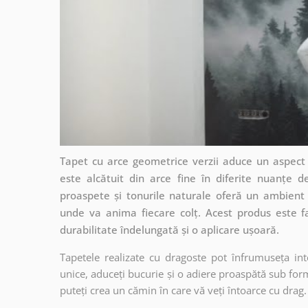
Tapet cu arce geometrice verzii aduce un aspect
este alcătuit din arce fine în diferite nuanțe 
proaspete și tonurile naturale oferă un ambient li
unde va anima fiecare colț. Acest produs este fa
durabilitate îndelungată și o aplicare ușoară.
Tapetele realizate cu dragoste pot înfrumuseța int
unice, aduceți bucurie și o adiere proaspătă sub form
puteți crea un cămin în care vă veți întoarce cu drag.