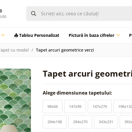
0
5:00
📤 Tablou Personalizat
Pictură în baza cifrelor
P
Tapet cu model
Tapet arcuri geometrice verzi
Tapet arcuri geometri
Alege dimensiunea tapetului:
98x66
147x99
147x270
196x13
294x198
294x270
343x231
392