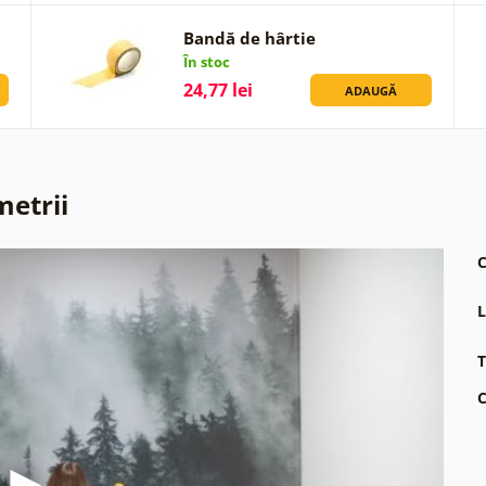
Bandă de hârtie
În stoc
24,77 lei
ADAUGĂ
metrii
C
L
T
C