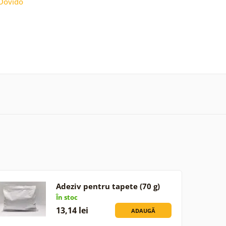
Dovido
Adeziv pentru tapete (70 g)
În stoc
13,14 lei
ADAUGĂ