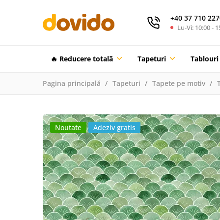
+40 37 710 227
Lu-Vi: 10:00 - 1
🔥 Reducere totalã
Tapeturi
Tablouri
Pagina principală
Tapeturi
Tapete pe motiv
Noutate
Adeziv gratis