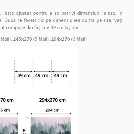
 este ajustat pentru a se potrivi dimensiunii alese. În
. După ce faceți clic pe dimensiunea dorită pe site, veți
nt compuse din fâșii de 49 cm lățime.
fâșii),
245x270
(5 fâșii),
294x270
(6 fâșii)