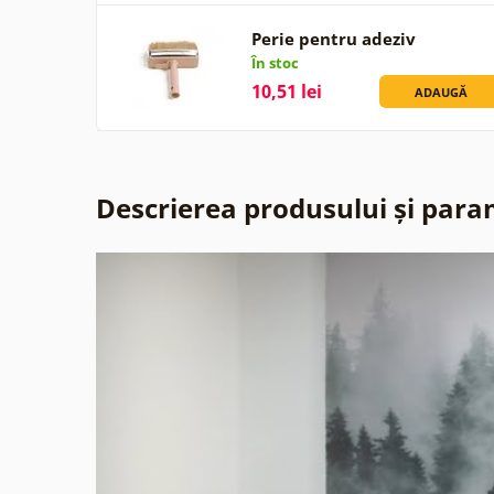
Perie pentru adeziv
În stoc
10,51 lei
ADAUGĂ
Descrierea produsului și para