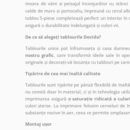
moara de vânt și peisajul înconjurător cu stânci
calde de maro și portocaliu, împreună cu cerul alb
tablou 5-piese completează perfect un interior în 
asigură o durabilitate îndelungată și culori vii.
De ce să alegeți tablourile Dovido?
Tablourile unice pot înfrumuseța și casa dumne
nostru grafic
, care
transformă ideile sale în op
originale și decorați-vă locuința cu tablouri pe care 
Tipărire de cea mai înaltă calitate
Tablourile sunt tipărite pe pânză flexibilă de înalt
nu constă doar în material, ci și în tehnologia utiliz
imprimarea asigură
o saturație ridicată a culor
culori șterse. La imprimare folosim cerneluri de în
substanțe nocive în aer, ceea ce permite amplasare
Montaj ușor