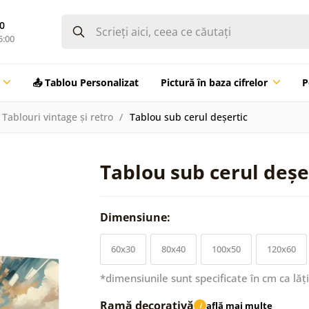
0
5:00
📤 Tablou Personalizat
Pictură în baza cifrelor
P
Tablouri vintage și retro
Tablou sub cerul deșertic
Tablou sub cerul deșe
Dimensiune:
60x30
80x40
100x50
120x60
*dimensiunile sunt specificate în cm ca lăț
Ramă decorativă
află mai multe
i