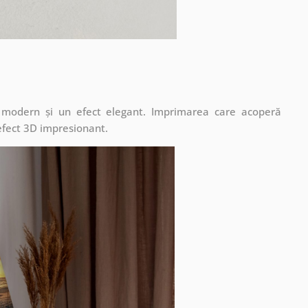
t modern și un efect elegant. Imprimarea care acoperă
 efect 3D impresionant.