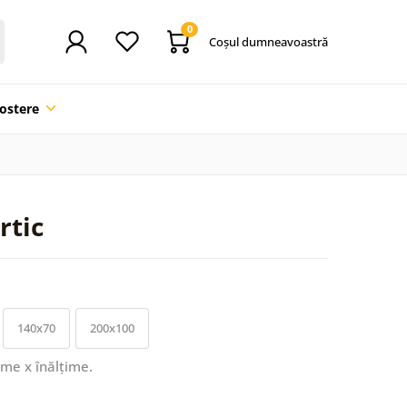
0
Coşul dumneavoastră
ostere
rtic
140x70
200x100
ime x înălțime.