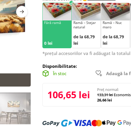
Fără ramă
Ramă – Stejar
Ramă – Nuc
natural
maro
de la 68,79
de la 68,79
0 lei
lei
lei
*prețul accesoriilor va fi adăugat la totalul
Disponibilitate:
În stoc
Adaugă la f
Preț normal:
106,65 lei
133,31 lei
Economisi
26,66 lei