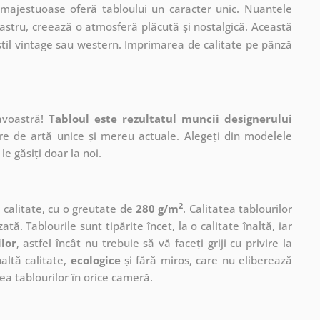
 majestuoase oferă tabloului un caracter unic. Nuantele
astru, creează o atmosferă plăcută și nostalgică. Această
stil vintage sau western. Imprimarea de calitate pe pânză
avoastră!
Tabloul este rezultatul muncii designerului
ere de artă unice și mereu actuale. Alegeți din modelele
le găsiți doar la noi.
2
ă calitate, cu o greutate de
280 g/m
. Calitatea tablourilor
ată. Tablourile sunt tipărite încet, la o calitate înaltă, iar
ilor
, astfel încât nu trebuie să vă faceți griji cu privire la
altă calitate,
ecologice
și fără miros, care nu eliberează
a tablourilor în orice cameră.