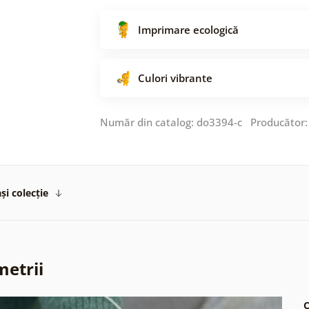
Imprimare ecologică
Culori vibrante
Număr din catalog: do3394-c Producător
și colecție
metrii
C