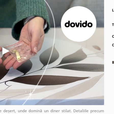
L
T
C
C
B
e deșert, unde domină un diner stilat. Detaliile precum