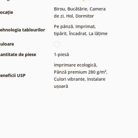
Birou
,
Bucătărie
,
Camera
ocație
de zi
,
Hol
,
Dormitor
Pe pânză
,
Imprimat,
ehnologia tablourilor
tipărit
,
Încadrat
,
La lățime
uloare
antitate de piese
1-piesă
Imprimare ecologică
,
Pânză premium 280 g/m²
,
eneficii USP
Culori vibrante
,
Instalare
ușoară