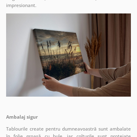
impresionant.
Ambalaj sigur
Tablourile create pentru dumneavoastră sunt ambalate
în folie groasă cu bule, iar colțurile sunt protejate