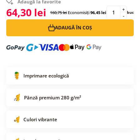
Adaugă la favorite
64,30 lei
+
160,75 lei
Economisiți
96,45 lei
buc
-
ADAUGĂ ÎN COȘ
Imprimare ecologică
Pânză premium 280 g/m²
Culori vibrante