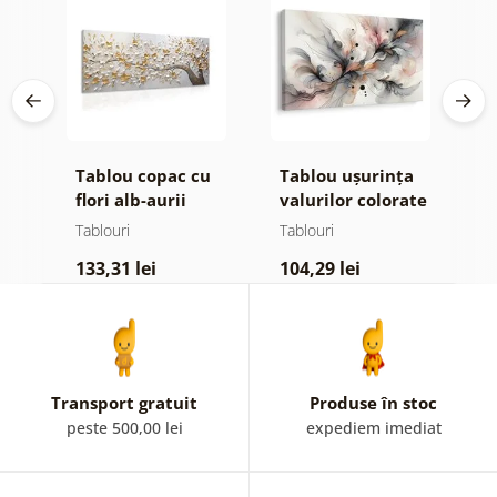
e
Tablou copac cu
Tablou ușurința
T
te
flori alb-aurii
valurilor colorate
n
c
Tablouri
Tablouri
T
133,31 lei
104,29 lei
4
Transport gratuit
Produse în stoc
peste 500,00 lei
expediem imediat