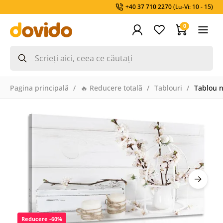
+40 37 710 2270
(Lu-Vi: 10 - 15)
0
Pagina principală
🔥 Reducere totalã
Tablouri
Tablou n
Reducere -60%