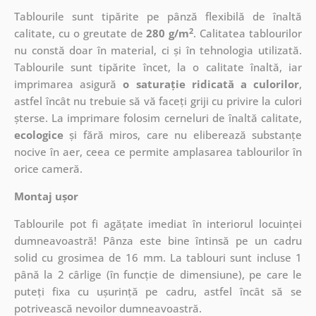
Tablourile sunt tipărite pe pânză flexibilă de înaltă
2
calitate, cu o greutate de
280 g/m
. Calitatea tablourilor
nu constă doar în material, ci și în tehnologia utilizată.
Tablourile sunt tipărite încet, la o calitate înaltă, iar
imprimarea asigură
o saturație ridicată a culorilor
,
astfel încât nu trebuie să vă faceți griji cu privire la culori
șterse. La imprimare folosim cerneluri de înaltă calitate,
ecologice
și fără miros, care nu eliberează substanțe
nocive în aer, ceea ce permite amplasarea tablourilor în
orice cameră.
Montaj ușor
Tablourile pot fi agățate imediat în interiorul locuinței
dumneavoastră! Pânza este bine întinsă pe un cadru
solid cu grosimea de 16 mm. La tablouri sunt incluse 1
până la 2 cârlige (în funcție de dimensiune), pe care le
puteți fixa cu ușurință pe cadru, astfel încât să se
potrivească nevoilor dumneavoastră.