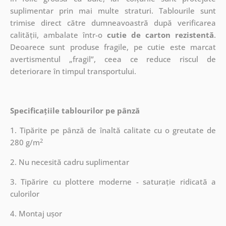
suplimentar prin mai multe straturi.
Tablourile sunt
trimise direct către dumneavoastră după verificarea
calității, ambalate într-o
cutie de carton rezistentă
.
Deoarece sunt produse fragile, pe cutie este marcat
avertismentul „fragil”, ceea ce reduce riscul de
deteriorare în timpul transportului.
Specificațiile tablourilor pe pânză
1. Tipărite pe pânză de înaltă calitate cu o greutate de
2
280 g/m
2. Nu necesită cadru suplimentar
3. Tipărire cu plottere moderne - saturație ridicată a
culorilor
4. Montaj ușor