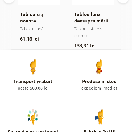
Tablou zi și
Tablou luna
T
de
noapte
deasupra mării
m
l
Tablouri lună
Tablouri stele și
T
cosmos
61,16 lei
7
133,31 lei
Transport gratuit
Produse în stoc
peste 500,00 lei
expediem imediat
Cel mai vast sortiment
Fabricat în UE