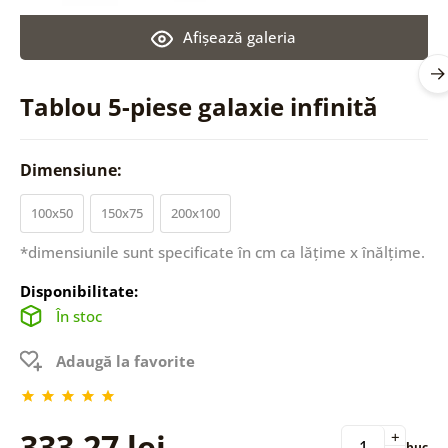
Afişează galeria
Tablou 5-piese galaxie infinită
Dimensiune:
100x50
150x75
200x100
*dimensiunile sunt specificate în cm ca lățime x înălțime.
Disponibilitate:
În stoc
Adaugă la favorite
333,27 lei
+
buc