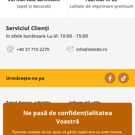
tapet și decorații
calitate de imprimare premium
Serviciul Clienți
în zilele lucrătoare Lu-Vi: 10:00 - 15:00
+40 37 710 2270
info@dovido.ro
Urmărește-ne pe
Totul despre achiziție
Informații utile
Ne pasă de confidențialitatea
Condiții și termeni generali
Despre noi
Protecția datelor personale
Întrebări frecvente
Voastră
Transport și modalități de plată
Contacte
Returnare
Cooperare angro
Fișierele cookies vă vor ajuta să găsiți rapid ceea ce aveți nevoie,