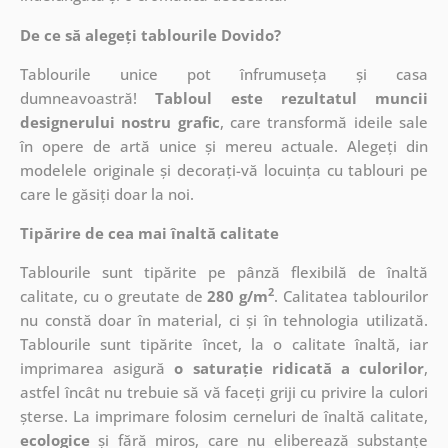
De ce să alegeți tablourile Dovido?
Tablourile unice pot înfrumuseța și casa
dumneavoastră!
Tabloul este rezultatul muncii
designerului nostru grafic
, care
transformă ideile sale
în opere de artă unice și mereu actuale. Alegeți din
modelele originale și decorați-vă locuința cu tablouri pe
care le găsiți doar la noi.
Tipărire de cea mai înaltă calitate
Tablourile sunt tipărite pe pânză flexibilă de înaltă
2
calitate, cu o greutate de
280 g/m
. Calitatea tablourilor
nu constă doar în material, ci și în tehnologia utilizată.
Tablourile sunt tipărite încet, la o calitate înaltă, iar
imprimarea asigură
o saturație ridicată a culorilor
,
astfel încât nu trebuie să vă faceți griji cu privire la culori
șterse. La imprimare folosim cerneluri de înaltă calitate,
ecologice
și fără miros, care nu eliberează substanțe