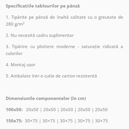
Specificațiile tablourilor pe pânză
1. Tipărite pe pânză de înaltă calitate cu o greutate de
2
280 g/m
2. Nu necesită cadru suplimentar
3. Tipărire cu plottere moderne - saturație ridicată a
culorilor
4. Montaj ușor
5. Ambalate într-o cutie de carton rezistentă
Dimensiunile componentelor (în cm)
100x50:
20x50 | 20x50 | 20x50 | 20x50 | 20x50
150x75:
30×75 | 30×75 | 30×75 | 30×75 | 30×75