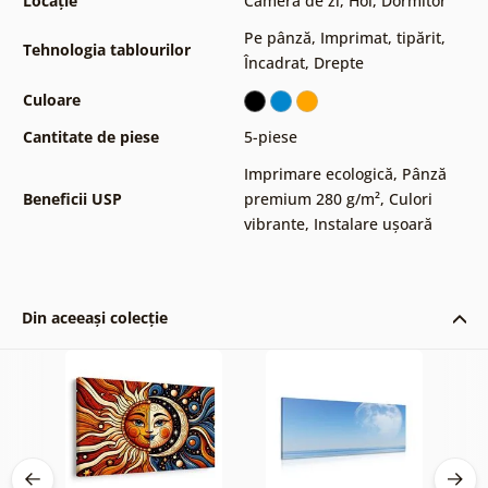
Locație
Camera de zi
,
Hol
,
Dormitor
Pe pânză
,
Imprimat, tipărit
,
Tehnologia tablourilor
Încadrat
,
Drepte
Culoare
Cantitate de piese
5-piese
Imprimare ecologică
,
Pânză
Beneficii USP
premium 280 g/m²
,
Culori
vibrante
,
Instalare ușoară
Din aceeași colecție