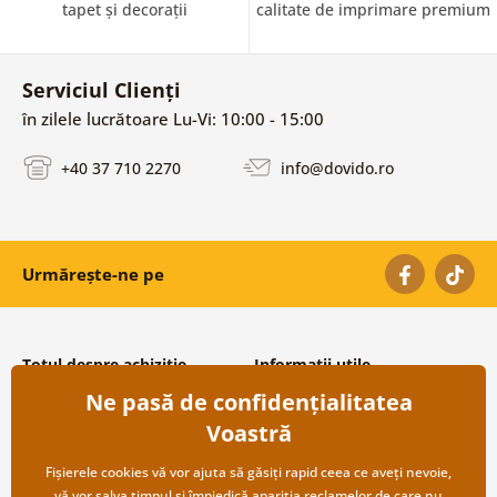
tapet și decorații
calitate de imprimare premium
Serviciul Clienți
în zilele lucrătoare Lu-Vi: 10:00 - 15:00
+40 37 710 2270
info@dovido.ro
Urmărește-ne pe
Totul despre achiziție
Informații utile
Ne pasă de confidențialitatea
Condiții și termeni generali
Despre noi
Protecția datelor personale
Întrebări frecvente
Voastră
Transport și modalități de plată
Contacte
Returnare
Cooperare angro
Fișierele cookies vă vor ajuta să găsiți rapid ceea ce aveți nevoie,
vă vor salva timpul și împiedică apariția reclamelor de care nu