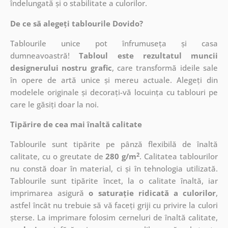
îndelungată și o stabilitate a culorilor.
De ce să alegeți tablourile Dovido?
Tablourile unice pot înfrumuseța și casa
dumneavoastră!
Tabloul este rezultatul muncii
designerului nostru grafic
, care
transformă ideile sale
în opere de artă unice și mereu actuale. Alegeți din
modelele originale și decorați-vă locuința cu tablouri pe
care le găsiți doar la noi.
Tipărire de cea mai înaltă calitate
Tablourile sunt tipărite pe pânză flexibilă de înaltă
2
calitate, cu o greutate de
280 g/m
. Calitatea tablourilor
nu constă doar în material, ci și în tehnologia utilizată.
Tablourile sunt tipărite încet, la o calitate înaltă, iar
imprimarea asigură
o saturație ridicată a culorilor
,
astfel încât nu trebuie să vă faceți griji cu privire la culori
șterse. La imprimare folosim cerneluri de înaltă calitate,