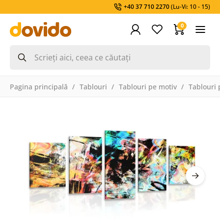
+40 37 710 2270
(Lu-Vi: 10 - 15)
0
Pagina principală
Tablouri
Tablouri pe motiv
Tablouri 