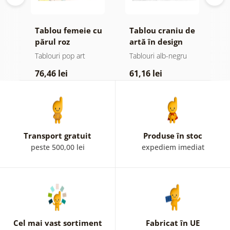
ție
Tablou femeie cu
Tablou craniu de
T
părul roz
artă în design
b
alb-negru
Tablouri pop art
Tablouri alb-negru
T
76,46 lei
61,16 lei
7
Transport gratuit
Produse în stoc
peste 500,00 lei
expediem imediat
Cel mai vast sortiment
Fabricat în UE