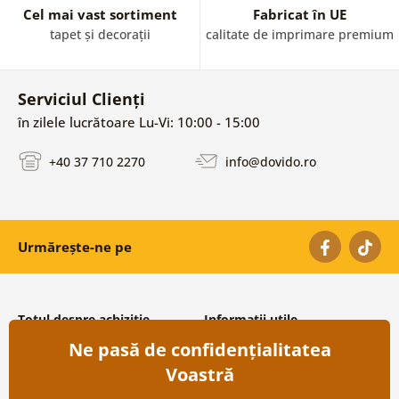
Cel mai vast sortiment
Fabricat în UE
tapet și decorații
calitate de imprimare premium
Serviciul Clienți
în zilele lucrătoare Lu-Vi: 10:00 - 15:00
+40 37 710 2270
info@dovido.ro
Urmărește-ne pe
Totul despre achiziție
Informații utile
Ne pasă de confidențialitatea
Condiții și termeni generali
Despre noi
Protecția datelor personale
Întrebări frecvente
Voastră
Transport și modalități de plată
Contacte