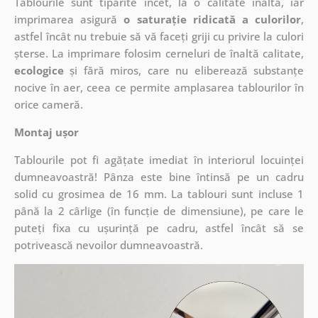
Tablourile sunt tipărite încet, la o calitate înaltă, iar
imprimarea asigură
o saturație ridicată a culorilor
,
astfel încât nu trebuie să vă faceți griji cu privire la culori
șterse. La imprimare folosim cerneluri de înaltă calitate,
ecologice
și fără miros, care nu eliberează substanțe
nocive în aer, ceea ce permite amplasarea tablourilor în
orice cameră.
Montaj ușor
Tablourile pot fi agățate imediat în interiorul locuinței
dumneavoastră! Pânza este bine întinsă pe un cadru
solid cu grosimea de 16 mm. La tablouri sunt incluse 1
până la 2 cârlige (în funcție de dimensiune), pe care le
puteți fixa cu ușurință pe cadru, astfel încât să se
potrivească nevoilor dumneavoastră.