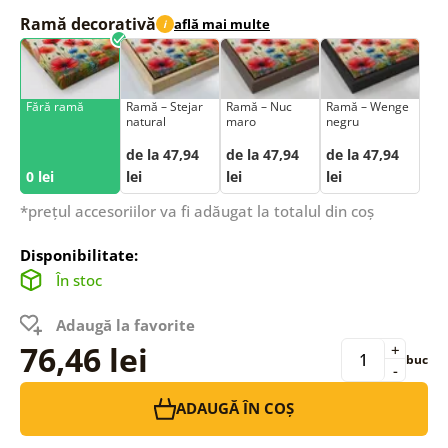
Ramă decorativă
află mai multe
i
Fără ramă
Ramă – Stejar
Ramă – Nuc
Ramă – Wenge
natural
maro
negru
de la 47,94
de la 47,94
de la 47,94
0 lei
lei
lei
lei
*prețul accesoriilor va fi adăugat la totalul din coș
Disponibilitate:
În stoc
Adaugă la favorite
76,46 lei
+
buc
-
ADAUGĂ ÎN COȘ