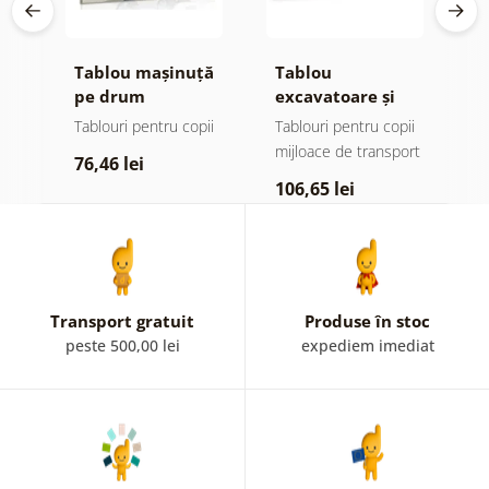
re
Tablou mașinuță
Tablou
T
pe drum
excavatoare și
c
tractoare pentru
ii
Tablouri pentru copii
Tablouri pentru copii
T
copii
ort
mijloace de transport
76,46 lei
7
106,65 lei
Transport gratuit
Produse în stoc
peste 500,00 lei
expediem imediat