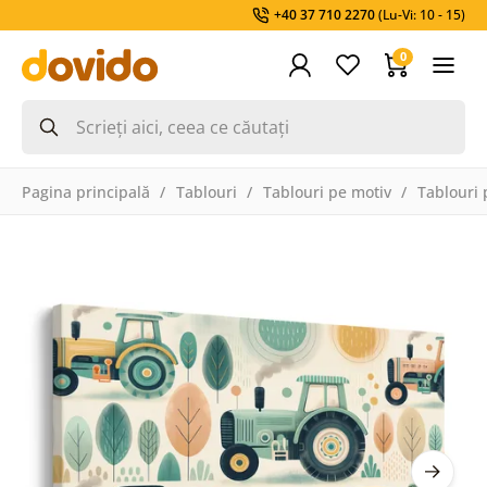
+40 37 710 2270
(Lu-Vi: 10 - 15)
0
Pagina principală
Tablouri
Tablouri pe motiv
Tablouri 