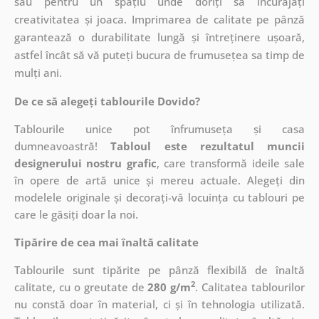
sau pentru un spațiu unde doriți să încurajați
creativitatea și joaca. Imprimarea de calitate pe pânză
garantează o durabilitate lungă și întreținere ușoară,
astfel încât să vă puteți bucura de frumusețea sa timp de
mulți ani.
De ce să alegeți tablourile Dovido?
Tablourile unice pot înfrumuseța și casa
dumneavoastră!
Tabloul este rezultatul muncii
designerului nostru grafic
, care
transformă ideile sale
în opere de artă unice și mereu actuale. Alegeți din
modelele originale și decorați-vă locuința cu tablouri pe
care le găsiți doar la noi.
Tipărire de cea mai înaltă calitate
Tablourile sunt tipărite pe pânză flexibilă de înaltă
2
calitate, cu o greutate de
280 g/m
. Calitatea tablourilor
nu constă doar în material, ci și în tehnologia utilizată.