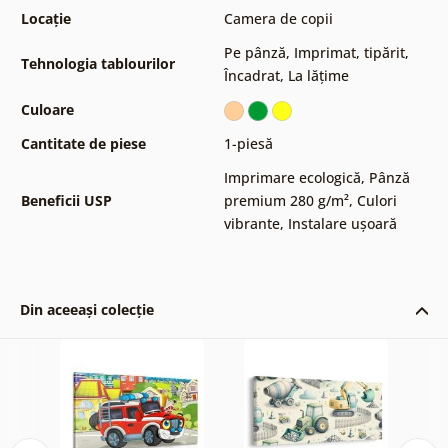
Locație
Camera de copii
Pe pânză
,
Imprimat, tipărit
,
Tehnologia tablourilor
Încadrat
,
La lățime
Culoare
Cantitate de piese
1-piesă
Imprimare ecologică
,
Pânză
Beneficii USP
premium 280 g/m²
,
Culori
vibrante
,
Instalare ușoară
Din aceeași colecție