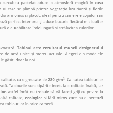
un curcubeu pastelat aduce o atmosferă magică în casa
uri care se plimbă printre vegetația luxuriantă și florile
diu armonios și plăcut, ideal pentru camerele copiilor sau
ză perfect interiorul și aduce bucurie fiecărui mic iubitor
ră o durabilitate îndelungată și strălucirea culorilor.
avoastră!
Tabloul este rezultatul muncii designerului
ere de artă unice și mereu actuale. Alegeți din modelele
le găsiți doar la noi.
2
ă calitate, cu o greutate de
280 g/m
. Calitatea tablourilor
ată. Tablourile sunt tipărite încet, la o calitate înaltă, iar
ilor
, astfel încât nu trebuie să vă faceți griji cu privire la
altă calitate,
ecologice
și fără miros, care nu eliberează
a tablourilor în orice cameră.