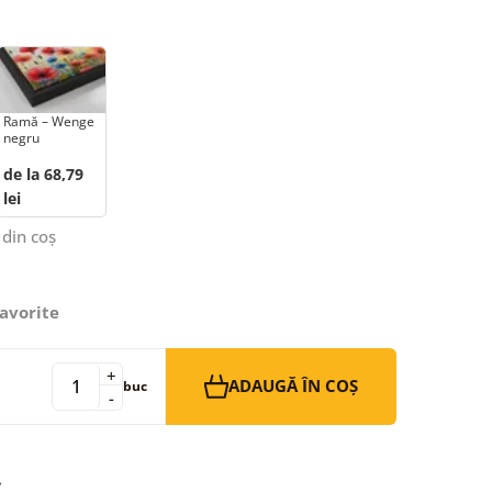
Ramă – Wenge
negru
de la 68,79
lei
 din coș
avorite
+
ADAUGĂ ÎN COȘ
buc
-