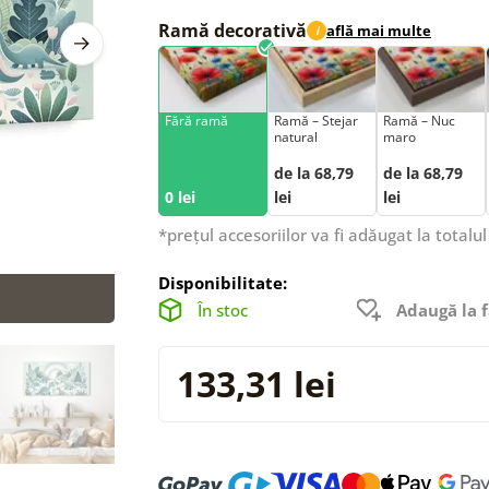
Ramă decorativă
află mai multe
i
Fără ramă
Ramă – Stejar
Ramă – Nuc
natural
maro
de la 68,79
de la 68,79
0 lei
lei
lei
*prețul accesoriilor va fi adăugat la totalul
Disponibilitate:
În stoc
Adaugă la f
133,31 lei