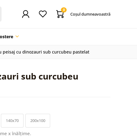
0
Coşul dumneavoastră
ostere
u peisaj cu dinozauri sub curcubeu pastelat
zauri sub curcubeu
140x70
200x100
ime x înălțime.