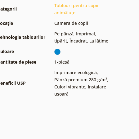
Tablouri pentru copii
ategorii
animăluțe
ocație
Camera de copii
Pe pânză
,
Imprimat,
ehnologia tablourilor
tipărit
,
Încadrat
,
La lățime
uloare
antitate de piese
1-piesă
Imprimare ecologică
,
Pânză premium 280 g/m²
,
eneficii USP
Culori vibrante
,
Instalare
ușoară