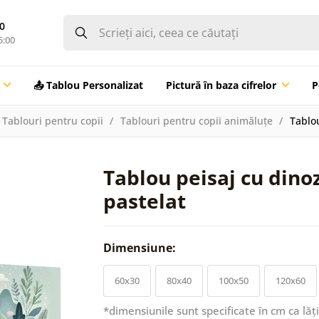
0
5:00
📤 Tablou Personalizat
Pictură în baza cifrelor
P
Tablouri pentru copii
Tablouri pentru copii animăluțe
Tablo
Tablou peisaj cu dino
pastelat
Dimensiune:
60x30
80x40
100x50
120x60
*dimensiunile sunt specificate în cm ca lăț