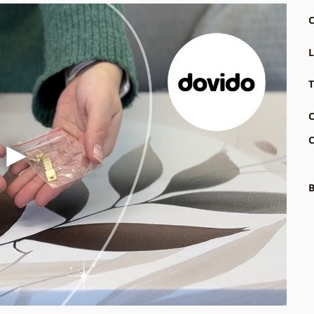
C
L
T
C
C
B