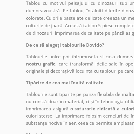
Tablou cu motivul peisajului cu dinozauri sub 
dumneavoastră. Pe tablou, întâlniți diferite dinoza
colorate. Culorile pastelate delicate creează un me
colțurile de joacă. Această tablou 5-piese completea
de dinozauri. Imprimarea de calitate pe pânză asigu
De ce să alegeți tablourile Dovido?
Tablourile unice pot înfrumuseța și casa dumne
nostru grafic
, care
transformă ideile sale în op
originale și decorați-vă locuința cu tablouri pe care 
Tipărire de cea mai înaltă calitate
Tablourile sunt tipărite pe pânză flexibilă de înalt
nu constă doar în material, ci și în tehnologia utiliz
imprimarea asigură
o saturație ridicată a culor
culori șterse. La imprimare folosim cerneluri de în
substanțe nocive în aer, ceea ce permite amplasare