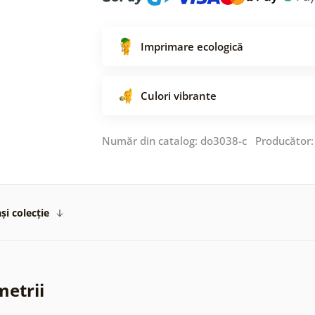
Imprimare ecologică
Culori vibrante
Număr din catalog: do3038-c Producător
și colecție
metrii