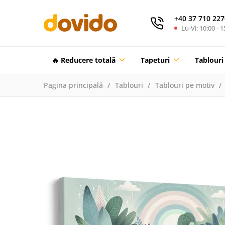
+40 37 710 227
Lu-Vi: 10:00 - 1
🔥 Reducere totalã
Tapeturi
Tablouri
Pagina principală
Tablouri
Tablouri pe motiv