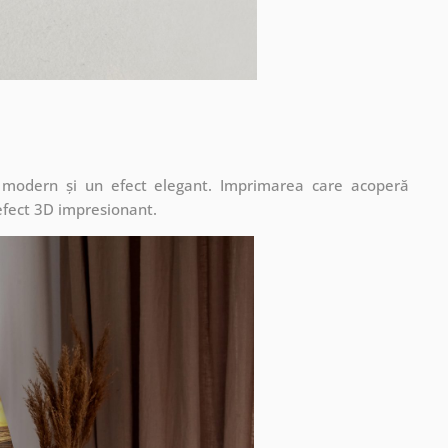
t modern și un efect elegant. Imprimarea care acoperă
 efect 3D impresionant.